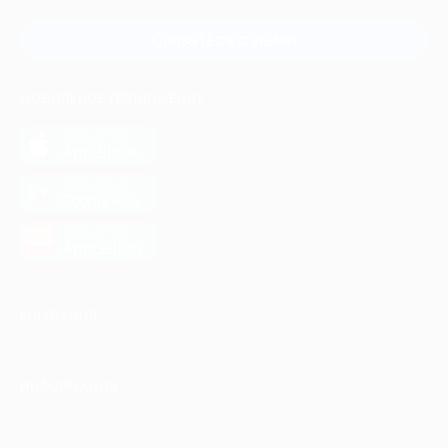
Связаться с нами
МОБИЛЬНОЕ ПРИЛОЖЕНИЕ
загрузить в
App Store
загрузить в
Google Play
загрузить в
AppGallery
КОМПАНИЯ
ИНФОРМАЦИЯ