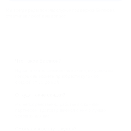
Мы всегда рады помочь: служба поддержки Биглиона
ответит на любой ваш вопрос
Что такое Биглион?
Biglion это про специальные акции, по условиям
которых вы можете приобрести купон со
скидкой от 50 до 90%
Откуда такие скидки?
Мы непосредственно работаем с каждым
партнером и договариваемся с ним о лучших
условиях для вас
Смогу ли я вернуть купон?