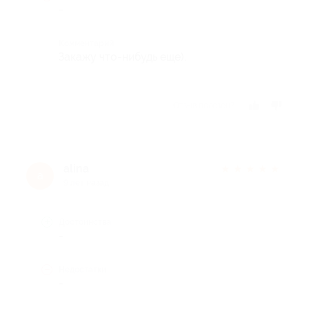
-
Комментарий
Закажу что-нибудь еще).
Отзыв полезен?
alina
★
★
★
★
★
a
9 лет назад
Достоинства
-
Недостатки
-