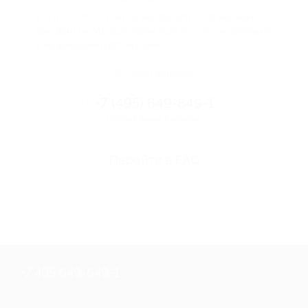
Если что-то случится, мы обязательно вернем
вам деньги. Мы работаем только с проверенными
и надежными партнерами
Остались вопросы?
+7 (495) 649-649-1
Горячая линия Биглиона
Перейти в FAQ
+7 495 649-649-1
Для звонка из Москвы
и регионов России