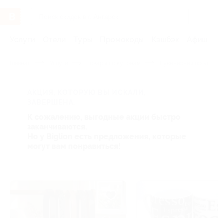
Услуги
Отели
Туры
Промокоды
Кэшбэк
Афиша 
Главная
Услуги
Товары по купонам
Сувенирная продукц
АКЦИЯ, КОТОРУЮ ВЫ ИСКАЛИ,
ЗАВЕРШЕНА.
К сожалению, выгодные акции быстро
заканчиваются.
Но у Biglion есть предложения, которые
могут вам понравиться!