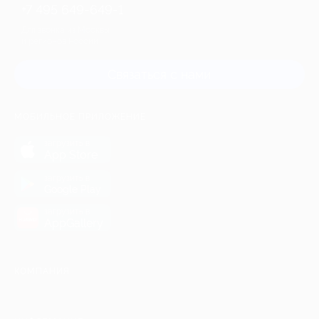
+7 495 649-649-1
Для звонка из Москвы
и регионов России
Связаться с нами
МОБИЛЬНОЕ ПРИЛОЖЕНИЕ
загрузить в
App Store
загрузить в
Google Play
загрузить в
AppGallery
КОМПАНИЯ