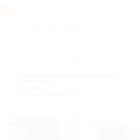
Услуги
Отели
Туры
Промокоды
Кэшбэк
Афиша 
Главная
Услуги
Товары по купонам
Сувенирная продукц
АКЦИЯ, КОТОРУЮ ВЫ ИСКАЛИ,
ЗАВЕРШЕНА.
К сожалению, выгодные акции быстро
заканчиваются.
Но у Biglion есть предложения, которые
могут вам понравиться!