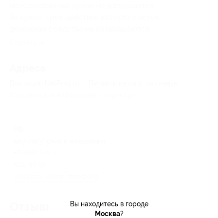
использованный купон не допускается.
За купон, срок действия которого истек,
денежные средства не возвращаются.
Свернуть
Адресa
Все акции
NetPrint.ru
Перейти на сайт партнера
Юридическая информация о партнёре
РФ
круглосуточно и ежедневно
+7 (495) 648-66-76, +7 (495)
601-96-96
Показать номер телефона
Вы находитесь в городе
Отзывы об услуге
147
Москва
?