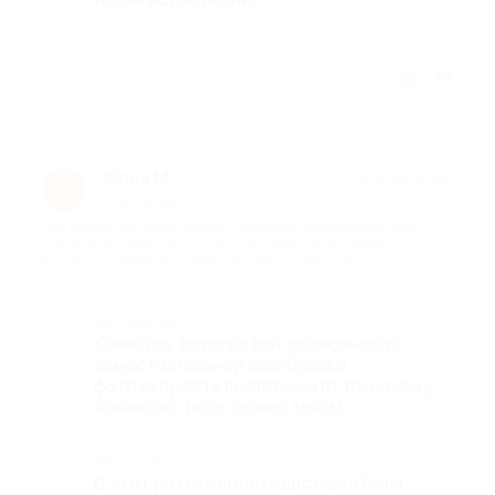
Отзыв полезен?
Юлия М.
★
★
★
★
★
Ю
8 лет назад
про Печать 100 фотографий «Премиум» (Kodak Royal или Fuji
Supreme) формата 10×15 см от национального сервиса
фотопечати NetPrint.ru (495 руб. вместо 990 руб.)
Достоинства
Качество фотографий, возможность
самостоятельной калибровки
фото,скорость доставки-это то, почему
я печатаю фото только здесь!
Недостатки
В этот раз стоимость доставки была