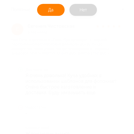
Полезные
Да
Нет
Евгения Чистовская
★
★
★
★
★
Е
8 лет назад
про Печать фотокниги «Принтбук премиум» в твердой
персональной фотообложке размером 20×20 см (10
разворотов) через редактор фотопродукции от сервиса
цифровой печати NetPrint.ru (945 руб. вместо 1750 руб.)
Достоинства
Я очень довольна! Куча удобных в
использовании шаблонов для фотокниг!
Очень быстрое изготовление и
доставка. Буду заказывать еще.
Недостатки
-
Комментарий
Ждем новых акций)