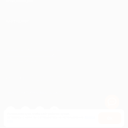
ИНФОРМАЦИЯ
ПАРТНЕРАМ
© 2010-2026 BIGLION
Обработка персональных данных
Пользовательское соглашение
Публичная оферта
Гарантия, поддержка
24 часа и возврат средств
Перейти на полную версию сайта
Используем куки, чтобы сайт работал лучше.
Оставаясь с нами, вы соглашаетесь на использование
файлов
Оk
куки.