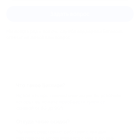
Задать вопрос
Мы всегда рады помочь: служба поддержки Биглиона
ответит на любой ваш вопрос
Что такое Биглион?
Biglion это про специальные акции, по условиям
которых вы можете приобрести купон со
скидкой от 50 до 90%
Откуда такие скидки?
Мы непосредственно работаем с каждым
партнером и договариваемся с ним о лучших