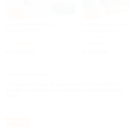
–65%
–42%
Анатомический матрас или
Изготовление ортопедич
подушка Askona
стелек со скидкой
РФ
Бутырская
5.0
(3)
Куплено 6
5.0
(4)
от 1 225 руб.
от 3 712 руб.
ЗАВЕРШЁННАЯ АКЦИЯ
Постельное белье из тенселя или сатина любой
расцветки на выбор от интернет-магазина Dolche
Nochi
РФ
- 50%