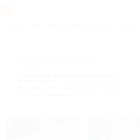
Услуги
Отели
Туры
Промокоды
Кэшбэк
Афиша 
Главная
Услуги
Товары по купонам
Товары для дома
АКЦИЯ, КОТОРУЮ ВЫ ИСКАЛИ,
ЗАВЕРШЕНА.
К сожалению, выгодные акции быстро
заканчиваются.
Но у Biglion есть предложения, которые
могут вам понравиться!