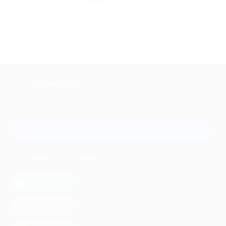
Перейти в FAQ
+7 495 649-649-1
Для звонка из Москвы
и регионов России
Связаться с нами
МОБИЛЬНОЕ ПРИЛОЖЕНИЕ
загрузить в
App Store
загрузить в
Google Play