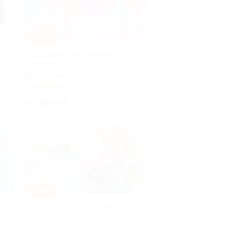
–50%
Шары, цифры или ромашки
из шаров
Крылатское
+1
5.0
(13)
Куплено 4
от 550 руб.
–50%
Букеты из роз, альстромерий,
хризантем или гортензий