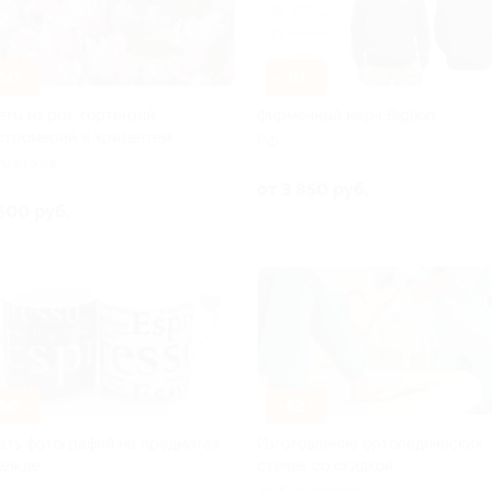
50%
–30%
еты из роз, гортензий,
Фирменный мерч Biglion
стромерий и хризантем
РФ
Рижская
от 3 850 руб.
600 руб.
50%
–42%
ать фотографий на предметах
Изготовление ортопедических
дежде
стелек со скидкой