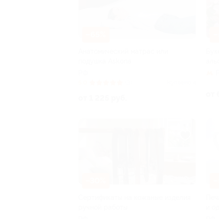
–65%
–
Анатомический матрас или
Бук
подушка Askona
аль
РФ
5.0
(3)
Куплено 4
от 
от 1 225 руб.
–30%
–
Сертификаты на кожаные изделия
Печ
ручной работы
и о