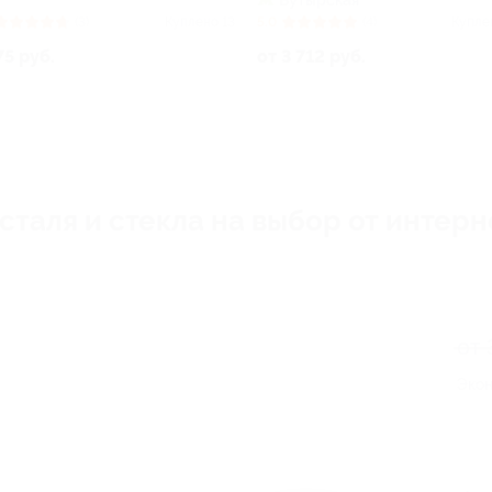
Бутырская
(3)
Куплено 13
5.0
(4)
Купле
75 руб.
от 3 712 руб.
таля и стекла на выбор от интерне
от 
Экон