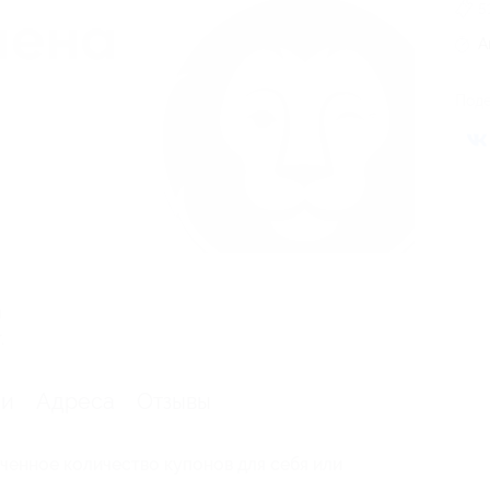
5
А
Поде
я
.
ии
Адреса
Отзывы
ченное количество купонов для себя или