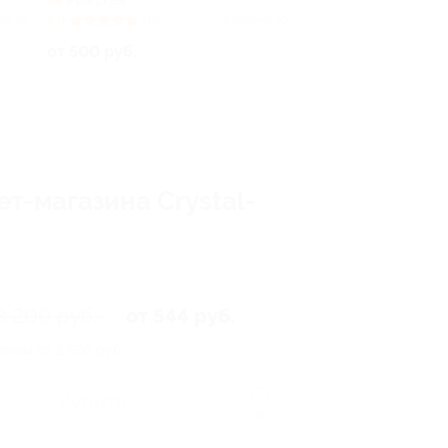
Рижская
но 15
5.0
(11)
Куплено 10
от 500 руб.
т-магазина Crystal-
3 200 руб.
от 544 руб.
омия от 2 656 руб.
Купить
76