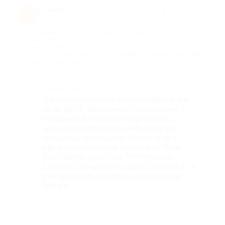
Yulia
★
★
★
★
★
Y
6 лет назад
про 2-дневный круиз тур «Новый год по-европейски»
(Финляндия — Эстония) на пароме Silja Line Europe для одного
человека с 1 местом в 4-местной каюте без окна выше
ватерлинии от «Петербургского магазина путешествий» (4854
руб. вместо 6935 руб.)
Достоинства
Оформили поездку на новогодние дни
31.12-01.01, Хельсинки-Таллин, едем с
подружкой. Помогли подготовить
документы для получения визы, все
подробно объяснили, проблем при
оформлении самой поездки не было.
Вот теперь ждем час "х", чтобы так
сказать, окунуться в сказку ))) вообще, я
считаю, хороший тур за адекватные
деньги
Недостатки
-