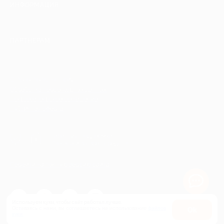
ИНФОРМАЦИЯ
ПАРТНЕРАМ
© 2010-2026 BIGLION
Обработка персональных данных
Пользовательское соглашение
Публичная оферта
Гарантия, поддержка
24 часа и возврат средств
Перейти на полную версию сайта
Используем куки, чтобы сайт работал лучше.
Оставаясь с нами, вы соглашаетесь на использование
файлов
Оk
куки.