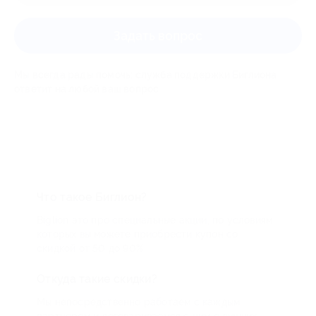
Задать вопрос
Мы всегда рады помочь: служба поддержки Биглиона
ответит на любой ваш вопрос
Что такое Биглион?
Biglion это про специальные акции, по условиям
которых вы можете приобрести купон со
скидкой от 50 до 90%
Откуда такие скидки?
Мы непосредственно работаем с каждым
партнером и договариваемся с ним о лучших