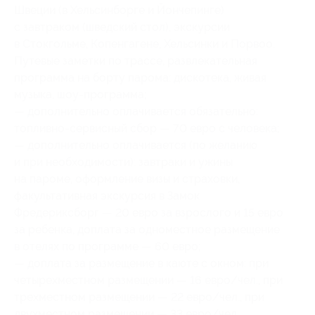
Швеции (в Хельсинборге и Йончепинге)
с завтраком (шведский стол), экскурсии
в Стокгольме, Копенгагене, Хельсинки и Порвоо.
Путевые заметки по трассе, развлекательная
программа на борту парома: дискотека, живая
музыка, шоу-программа;
— дополнительно оплачивается обязательно:
топливно-сервисный сбор — 70 евро с человека;
— дополнительно оплачивается (по желанию
и при необходимости): завтраки и ужины
на пароме, оформление визы и страховки,
факультативная экскурсия в Замок
Фредериксборг — 20 евро за взрослого и 15 евро
за ребенка, доплата за одноместное размещение
в отелях по программе — 60 евро;
— доплата за размещение в каюте с окном: при
четырехместном размещении — 16 евро/чел., при
трехместном размещении — 22 евро/чел., при
двухместном размещении — 33 евро/чел.