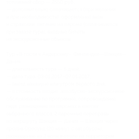
топливный сбор — 2550 руб.;
— дополнительно оплачивается (при желании
и при необходимости): оформление визы
и страховки, питание на пароме (оплачивается
при заказе тура), входные билеты
на экскурсионные объекты.
Тур «В гости к Андерсену»: Финляндия—Швеция—
Дания:
— длительность тура — 5 дней;
— дата тура: 03.01.2017–07.01.2017;
— выезд накануне или утром первого дня;
— в стоимость входит: автобусно-экскурсионное
обслуживание по программе, сопровождение
гида, размещение на паромах в каютах
выбранного класса, 2 паромные переправы
по маршруту Швеция — Дания — Швеция через
пролив Оресунд (20 минут с автобусом),
размещение на 2 ночи в отеле на территории