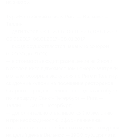
на январь.
Тур «Балтийский вояж»: Рига — Вильнюс —
Таллин:
— даты туров: 04.11.2016–06.11,2016, 03.01.2017–
05.01.2017, 06.01.2017–08.01.2017;
— выезд осуществляется накануне вечером
(с 20:30 до 21:00);
— в стоимость входит: размещение на 2 ночи
в отеле в Риге в двухместном номере, завтраки
в отеле, обзорная экскурсия по Риге и Таллину,
скидочные купоны на посещение ресторанов
Старого города в Таллине, проезд на автобусе
по маршруту Санкт-Петербург — Рига —
Таллин — Санкт-Петербург;
— дополнительно оплачивается (по желанию
и при необходимости): оформление визы
и страховки, входные билеты в музеи, экскурсия
на целый день в Вильнюс — 1900 руб., доплата