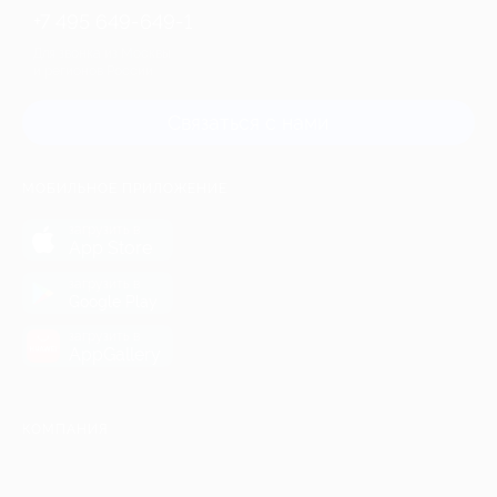
+7 495 649-649-1
Для звонка из Москвы
и регионов России
Связаться с нами
МОБИЛЬНОЕ ПРИЛОЖЕНИЕ
загрузить в
App Store
загрузить в
Google Play
загрузить в
AppGallery
КОМПАНИЯ