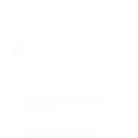
Отзыв полезен?
1
Ольга Б.
★
★
★
★
★
О
7 лет назад
про Пятидневный круизный тур «В гости к Андерсену»
(Финляндия — Швеция — Дания) для 1 человека от
туроператора «Петербургский магазин путешествий» (16 285
руб. вместо 23 265 руб.)
Достоинства
Замечательная организация тура,
достойные отели, интересная
программа.
Недостатки
Пожалуй, только погода, но от
туроператора это не зависит)))