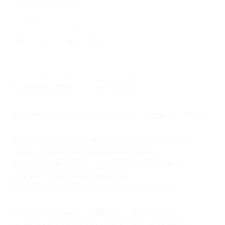
Акция завершена
Поделиться с друзьями
37
Начало действия
Окончание действия
31 октября 2016 г.
1 марта 2017 г.
Условия
Описание
Гарантии
Адреса
Отзывы
Один человек может использовать только один
купон за все время проведения акции.
Один человек может купить неограниченное
количество купонов в подарок.
Купон действует на следующие виды услуг:
Круиз «Хельсинки — Таллин — Раквере»:
— Скидка 43% на круиз «Хельсинки — Таллин —