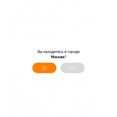
и при необходимости): ужины на пароме,
оформление визы и страховки;
— доплата за размещение в каюте с окном: при
четырехместном размещении — 15 евро/чел., при
трехместном размещении — 20 евро/чел., при
двухместном размещении — 25 евро/чел.
Экспресс-круиз «Финляндия — Швеция»:
Вы находитесь в городе
— длительность тура — 3 дня;
Москва
?
— даты тура: 03.01.2017–05.01.2017, 05.01.2017–
07.01.2017;
Да
Нет
— выезд накануне или утром первого дня;
— в стоимость входит: проезд на автобусе, 2 ночи
на паромах в каюте выбранной категории,
экскурсии во всех городах;
— дополнительно оплачивается обязательно:
топливно-сервисный сбор — 35 евро с человека;
— дополнительно оплачивается (по желанию
и при необходимости): завтраки и ужины