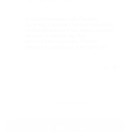
Комментарий
Всем рекомендую гида Людмилу
Сутягину, в высшей степени специалист
по Скандинавии и очень замечательный
человек! А также у нас был
великолепный водитель Михаил,
респект и уважуха от всей группы!!!
Отзыв полезен?
2
Ещё
отзывы
Оставить отзыв