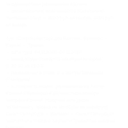
за одноместное размещение в отеле;
— дополнительно оплачивается обязательно:
топливный сбор — 2590 руб. на ноябрь, 4450 руб.
на январь.
Тур «Сокровища городов Балтии»: Вильнюс —
Каунас — Тракай:
— дата тура: 04.11.2016–06.11.2016;
— выезд осуществляется накануне вечером
(с 20:30 до 21:00);
— размещение в отеле 3* в центре Вильнюса
(Panorama);
— в стоимость входит: размещение на 2 ночи
в отеле в Вильнюсе в двухместном номере,
завтраки в отеле, обзорная экскурсия
по Вильнюсу, проезд на автобусе по маршруту
Санкт-Петербург — Вильнюс — Санкт-Петербург,
экскурсии в городах Каунас и Тракай без входных
билетов;