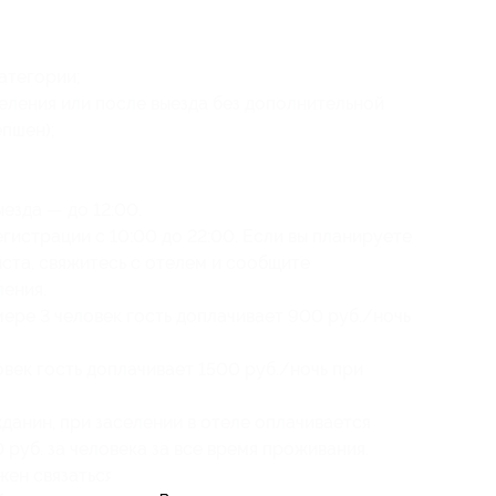
атегории;
еления или после выезда без дополнительной
епшен);
езда — до 12:00.
гистрации с 10:00 до 22:00. Если вы планируете
йста, свяжитесь с отелем и сообщите
ения.
ере 3 человек гость доплачивает 900 руб./ночь
век гость доплачивает 1500 руб./ночь при
данин, при заселении в отеле оплачивается
руб. за человека за все время проживания.
ен связаться с отелем по email