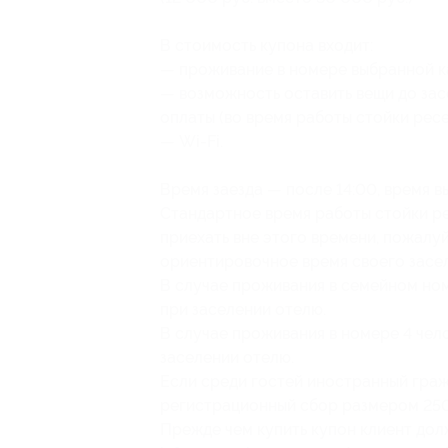
В стоимость купона входит:
— проживание в номере выбранной к
— возможность оставить вещи до зас
оплаты (во время работы стойки рес
— Wi-Fi.
Время заезда — после 14:00, время вы
Стандартное время работы стойки ре
приехать вне этого времени, пожалу
ориентировочное время своего засел
В случае проживания в семейном ном
при заселении отелю.
В случае проживания в номере 4 чело
заселении отелю.
Если среди гостей иностранный граж
регистрационный сбор размером 250 
Прежде чем купить купон клиент долж