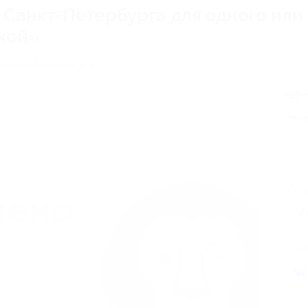
Санкт-Петербурга для одного или 
кой»
. Малая Морская, д. 8
от 
Экон
3
А
Поде