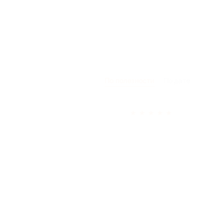
По полезности
По дате
★
★
★
★
★