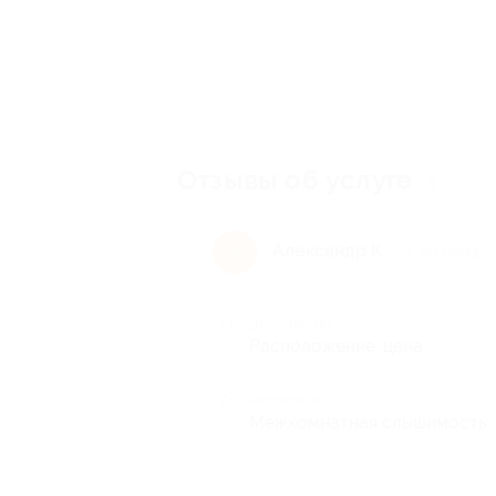
Отзывы об услуге
4
Александр К.
А
7 лет назад
Достоинства
Расположение, цена
Недостатки
Межкомнатная слышимость