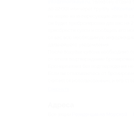
info@rmorskaya.ru
, телефону отдела 
до 22:00) или через группу «
ВКонтак
на акцию на интересующие даты. В с
он будет пребронирован для вас на 2
приобрести купон и сообщить его ном
от вас всю необходимую информацию
дальнейшего уведомления.
После покупки купона необходимо со
от отеля подтверждение бронирован
Бронирования без подтверждения не
Если вы отказываетесь от бронирован
считается использованным, и его сто
Свернуть
Адресa
Все акции
Резиденция на Морской