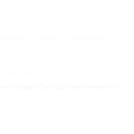
Для Вашего бизнеса
Блог
Франчайзинг
Воп
Промокоды
Кэшбэк
Афиша города
ласть
И, ЗАВЕРШЕНА.
ные акции быстро заканчиваются.