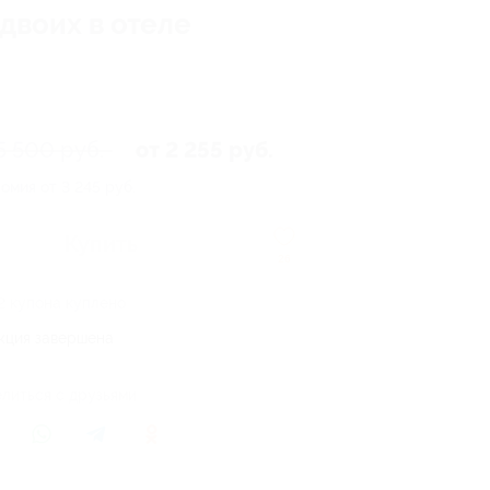
двоих в отеле
5 500 руб.
от 2 255 руб.
омия от 3 245 руб.
Купить
26
2 купона куплено
кция завершена
литься с друзьями