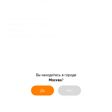
Юридическая информация о партнёре
г. Санкт-Петербург, 10-я
Советская ул., д. 11 (вход во
двор под арку)
круглосуточно и ежедневно
+7 (812) 274-25-62
Показать номер телефона
Вы находитесь в городе
Москва
?
Да
Нет