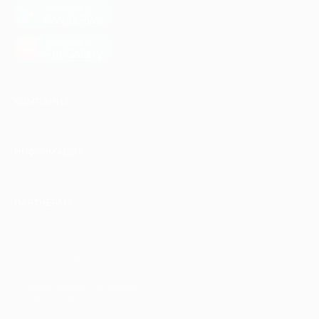
загрузить в
Google Play
загрузить в
AppGallery
КОМПАНИЯ
ИНФОРМАЦИЯ
ПАРТНЕРАМ
© 2010-2026 BIGLION
Обработка персональных данных
Пользовательское соглашение
Публичная оферта