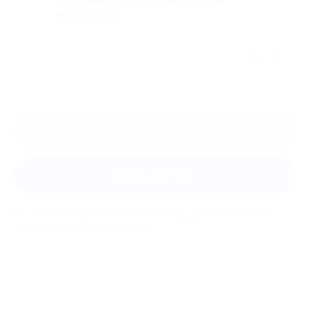
прощения за доставленные Вам
неудобства!
Отзыв полезен?
Оставить отзыв
Задать вопрос
Мы всегда рады помочь: служба поддержки Биглиона
ответит на любой ваш вопрос