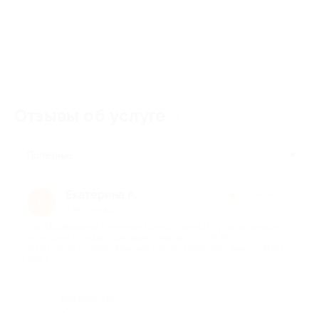
Отзывы об услуге
1
Полезные
Екатерина А.
★
★
★
★
★
Е
7 лет назад
про Проживание в течение 2 дней/1 ночи (1 сутки) в номере
категории стандарт для двоих (заезды с 01.05.2019 по
20.05.2019) в отеле «Невский центр» (2220 руб. вместо 3700
руб.)
Достоинства
-