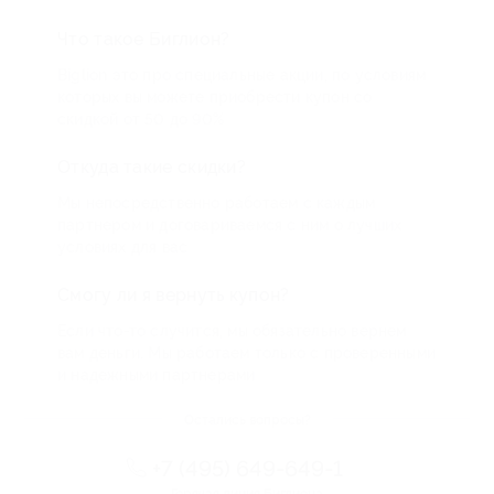
Что такое Биглион?
Biglion это про специальные акции, по условиям
которых вы можете приобрести купон со
скидкой от 50 до 90%
Откуда такие скидки?
Мы непосредственно работаем с каждым
партнером и договариваемся с ним о лучших
условиях для вас
Смогу ли я вернуть купон?
Если что-то случится, мы обязательно вернем
вам деньги. Мы работаем только с проверенными
и надежными партнерами
Остались вопросы?
+7 (495) 649-649-1
Горячая линия Биглиона