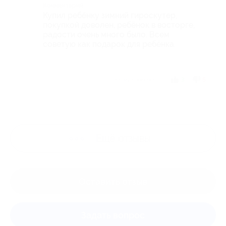
Комментарий
Купил ребёнку зимний гироскутер,
покупкой доволен, ребёнок в восторге,
радости очень много было. Всем
советую как подарок для ребёнка.
Отзыв полезен?
3
5
Ещё
отзывы
Оставить отзыв
Задать вопрос