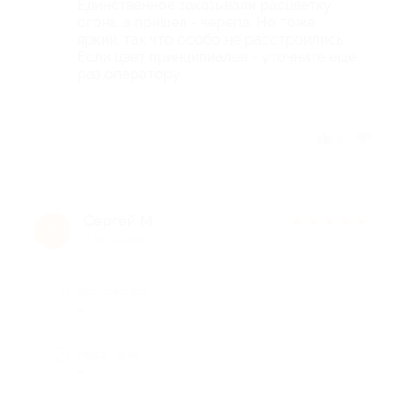
Единственное заказывали расцветку
огонь. а пришел - черепа. Но тоже
яркий, так что особо не расстроились.
Если цвет принципиален - уточните еще
раз оператору.
Отзыв полезен?
5
Сергей М.
★
★
★
★
★
С
9 лет назад
Достоинства
-
Недостатки
-