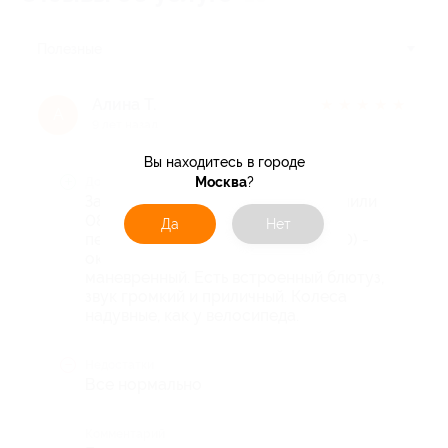
Полезные
Алина Т.
★
★
★
★
★
А
9 лет назад
Вы находитесь в городе
Москва
?
Достоинства
Заказали гироскутер 30.11. - получили
08.12.2016. Ребенок довольный,
Да
Нет
переживали, что большой (взяли 10) -
оказалось, что не громоздкий,
маневренный. Есть встроенный блютуз,
звук громкий и приличный. Колеса
надувные, как у велосипеда.
Недостатки
Все нормально
Комментарий