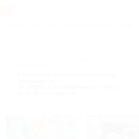
Услуги
Отели
Туры
Промокоды
Кэшбэк
Афиша 
Главная
Услуги
Товары по купонам
Бытовая техника и э
АКЦИЯ, КОТОРУЮ ВЫ ИСКАЛИ,
ЗАВЕРШЕНА.
К сожалению, выгодные акции быстро
заканчиваются.
Но у Biglion есть предложения, которые
могут вам понравиться!