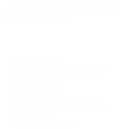
Мы всегда рады помочь: служба поддержки Биглиона
ответит на любой ваш вопрос
Что такое Биглион?
Biglion это про специальные акции, по условиям
которых вы можете приобрести купон со
скидкой от 50 до 90%
Откуда такие скидки?
Мы непосредственно работаем с каждым
партнером и договариваемся с ним о лучших
условиях для вас
Смогу ли я вернуть купон?