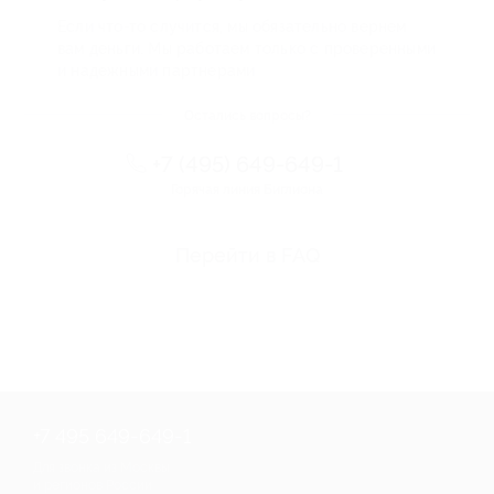
Если что-то случится, мы обязательно вернем
вам деньги. Мы работаем только с проверенными
и надежными партнерами
Остались вопросы?
+7 (495) 649-649-1
Горячая линия Биглиона
Перейти в FAQ
+7 495 649-649-1
Для звонка из Москвы
и регионов России