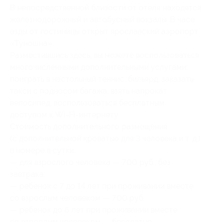
В непосредственной близости от отеля находятся
железнодорожный и автобусный вокзалы. В часе
езды от гостиницы открыт ярославский аэропорт
«Туношна».
Разместившись здесь, вы можете воспользоваться
многочисленными дополнительными услугами:
поиграть в настольный теннис, бильярд, заказать
такси с подносом багажа, взять напрокат
велосипед, воспользоваться бесплатным
доступом к Wi-Fi-интернету.
Стоимость дополнительного размещения
(с дополнительной кроватью для 3 человека и т. д.)
в номере в сутки:
— для взрослого человека — 700 руб., без
завтрака;
— ребенок с 7 до 14 лет при проживании вместе
со взрослым человеком — 700 руб.;
— ребенок до 6 лет при проживании вместе
со взрослым человеком — бесплатно.