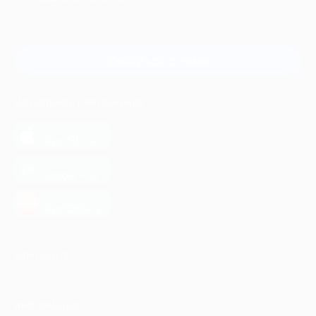
Для звонка из Москвы
и регионов России
Связаться с нами
МОБИЛЬНОЕ ПРИЛОЖЕНИЕ
загрузить в
App Store
загрузить в
Google Play
загрузить в
AppGallery
КОМПАНИЯ
ИНФОРМАЦИЯ