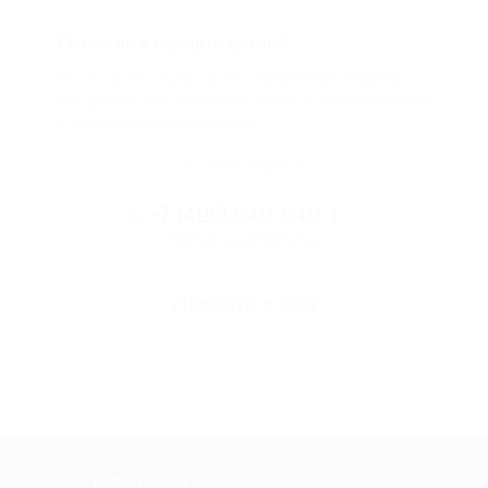
Смогу ли я вернуть купон?
Если что-то случится, мы обязательно вернем
вам деньги. Мы работаем только с проверенными
и надежными партнерами
Остались вопросы?
+7 (495) 649-649-1
Горячая линия Биглиона
Перейти в FAQ
+7 495 649-649-1