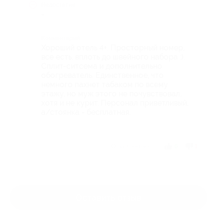
Недостатки
-
Комментарий
Хороший отель 4+. Просторный номер,
все есть, вплоть до швейного набора :).
Сплит-ситсема и дополнительно
обогреватель. Единственное, что
немного пахнет табаком по всему
этажу, но муж этого не почувствовал,
хотя и не курит. Персонал приветливый,
а/стоянка - бесплатная.
Отзыв полезен?
6
1
Оставить отзыв