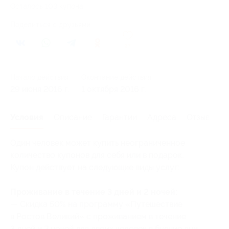
Осталось 103 купона
Поделиться с друзьями
27
Начало действия
Окончание действия
29 июня 2016 г.
1 октября 2016 г.
Условия
Описание
Гарантии
Адреса
Отзывы
Один человек может купить неограниченное
количество купонов для себя или в подарок.
Купон действует на следующие виды услуг:
Проживание в течение 3 дней и 2 ночей:
— Скидка 50% на программу «Путешествие
в Ростов Великий» с проживанием в течение
3 дней и 2 ночей для двоих человек в будние дни