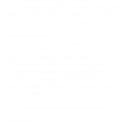
Сутки с пятницы на субботу считаются выходным
днем, а с воскресенья на понедельник — будним.
Время заезда — 14:00, время выезда — 12:00.
У гостиницы имеется автостоянка
с видеонаблюдением.
Купон не распространяется на другие
спецпредложения гостиницы.
Обязательна предварительная запись
(бронирование номеров на желаемую дату)
с сообщением номера купона, кода бронировнаия
и Ф. И. О. по телефону: +7 (48536) 65-8-01.
При посещении необходимо предъявить паспорт
и распечатанный купон или sms с номером и пин-
кодом.
После бронирования номера изменение даты
заезда или отмена бронирования невозможны.
Посмотреть
прайс
.
Свернуть