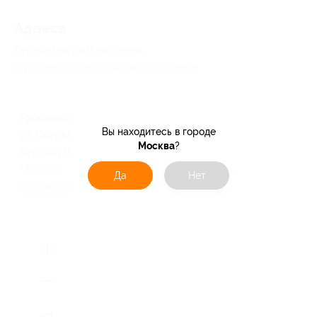
Адресa
Перейти на сайт партнера
Юридическая информация о партнёре
Ярославская обл., г. Ростов,
Вы находитесь в городе
ул. Окружная, д. 29а
Москва
?
круглосуточно и ежедневно
+7 (48536) 65-8-01
Да
Нет
Показать номер телефона