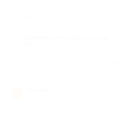
Недостатки
Нет
Комментарий
Советуем посетить маленький уголок
рая)
Отзыв полезен?
1
1
Светлана Р.
★
★
★
★
★
С
13 лет назад
Достоинства
-