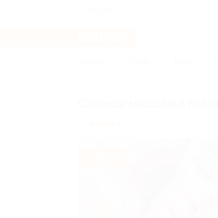
Ангарск
Услуги
Отели
Туры
Главная
Услуги
Красота
Космет
Сеансы массажа голов
г. Иркутск, ул. Степа
5.0
(2)
- 30%