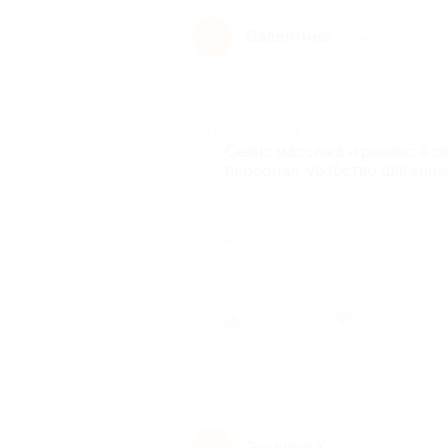
Валентина
В
8 месяцев назад
про SPA-программа «Шоколадная 
студии лифтинга Idol Face (3250 р
Достоинства
Сеанс массажа и релакс в с
персонал, удобство для клие
Недостатки
-
Был ли о
Эльвира К.
Э