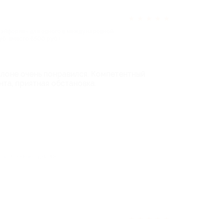
★
★
★
★
★
эйфория» для одного в международной
уб. вместо 6500 руб.)
алоне очень понравился. Компетентный
нта, приятная обстановка.
тзыв полезен для вас?