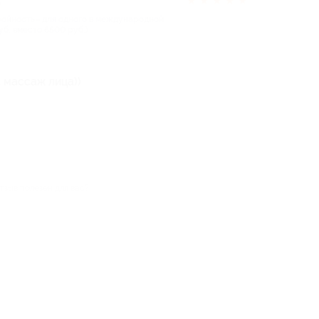
★
★
★
★
★
д
ройность» для одного в международной
уб. вместо 6500 руб.)
 массаж лица))
тзыв полезен для вас?