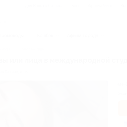
Для Вашего бизнеса
Блог
Франчайзинг
Воп
Промокоды
Кэшбэк
Афиша города
ология
Массаж лица
ы или лица в международной студи
на Разина, д. 19
от 
Экон