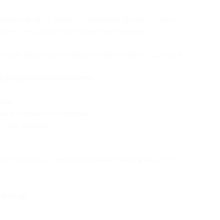
лее чем на 15 минут, то администрация студии
сеанс на другое (удобное для клиента
 или переносе записи не менее чем за 12 часов.
 для записи необходимо:
она;
ень и время посещения;
тные данные;
нистратор для подтверждения записи на услугу
ы услуг: