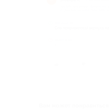
10 месяцев наза
про SPA-программа «Баланс и ст
студии лифтинга Idol Face (3250 р
Достоинства
Спа понравилось) вернусь на
Недостатки
-
Был ли о
Вам может понравиться