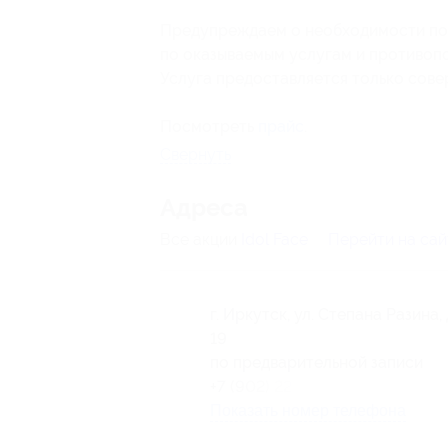
Предупреждаем о необходимости пол
по оказываемым услугам и противоп
Услуга предоставляется только сов
Посмотреть
прайс
.
Свернуть
Адресa
Все акции
Idol Face
Перейти на сай
г. Иркутск, ул. Степана Разина, 
19
по предварительной записи
+7 (902) 223-76-42
Показать номер телефона