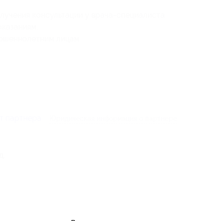
учения консультации у врача-специалиста
оказаниям.
ершеннолетним лицам.
т партнера
Юридическая информация о партнёре
д.