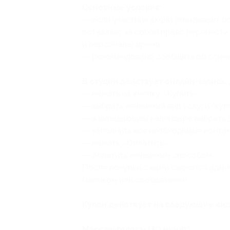
Основные условия:
— если участник акции опаздывает бо
оставляет за собой право перенести 
и персонала) время;
— рекомендовано сообщить об отмене
В студии действует онлайн-запись,
— нажать на кнопку «Купить»;
— выбрать желаемый вид услуги/куп
— в выпадающем календаре выбрать д
— заполнить все необходимые контак
— нажать «Оплатить»;
— оплатить желаемым способом.
После покупки с вами свяжется адми
(звонком или сообщением).
Купон действует на следующие вид
Массаж головы (30 минут):