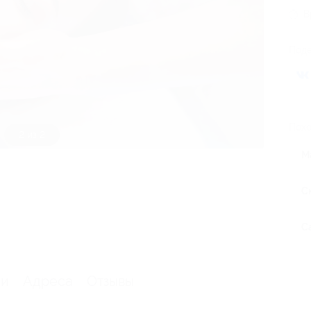
В
Поде
Похо
1 из 2
М
С
С
ии
Адреса
Отзывы