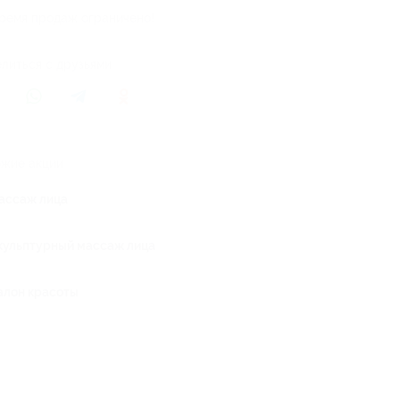
ремя продаж ограничено!
литься с друзьями
жие акции
ассаж лица
кульптурный массаж лица
алон красоты