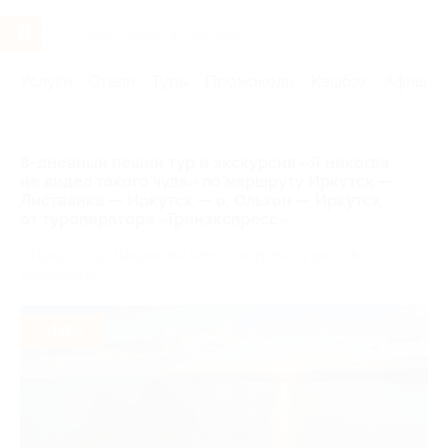
Услуги
Отели
Туры
Промокоды
Кэшбэк
Афиша 
Главная
Услуги
8-дневный пеший тур и экскурсия «Я никогда
не видел такого чуда» по маршруту Иркутск —
Листвянка — Иркутск — о. Ольхон — Иркутск
от туроператора «Гринэкспресс»
г. Иркутск, ул. Ширямова (место встречи туристов: в
аэропорту)
- 10%