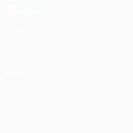
загрузить в
AppGallery
КОМПАНИЯ
ИНФОРМАЦИЯ
ПАРТНЕРАМ
© 2010-2026 BIGLION
Обработка персональных данных
Пользовательское соглашение
Публичная оферта
Гарантия, поддержка