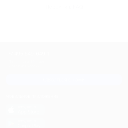
Перейти в FAQ
+7 495 649-649-1
Для звонка из Москвы
и регионов России
Связаться с нами
МОБИЛЬНОЕ ПРИЛОЖЕНИЕ
загрузить в
App Store
загрузить в
Google Play