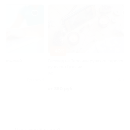
–40%
–50%
Расклад на Таро или рунах от таролога-
Расклад карт Та
рунолога Гузелии
Вишневецкой
РФ
РФ
 4
Куплено 3
5.0
(3)
от 500 руб.
от 360 руб.
Что такое Биглион?