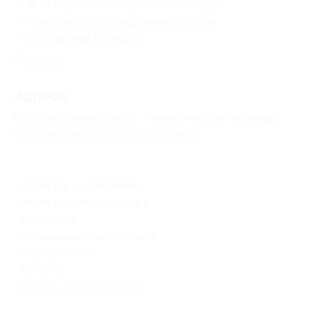
— Ф. И. О. участника (участников) тура;
— номер
и код бронирования
купона;
— контактный телефон.
Свернуть
Адресa
Все акции
Гринэкспресс
Перейти на сайт партнера
Юридическая информация о партнёре
г. Иркутск, ул. Ширямова
(место встречи туристов: в
аэропорту)
по предварительной записи
+7 (3952) 73-44-00, +7 (3952)
40-33-96
Показать номер телефона