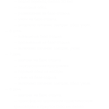
— пеший переход (около 20 км);
— походный обед;
— размещение на базе отдыха;
— ужин на базе отдыха;
— включено питание: завтрак, обед, ужин;
— 6 день:
— питание на базе отдыха;
— проживание на базе отдыха;
— включено питание: завтрак, ужин;
— 7 день:
— завтрак на базе отдыха;
— экскурсионная программа;
— горячий обед на костре;
— ужин на базе отдыха;
— включено питание: завтрак, обед, ужин;
— 8 день:
— завтрак на базе отдыха;
— трансфер на групповом туристическом
транспорте в Иркутск (300 км, около