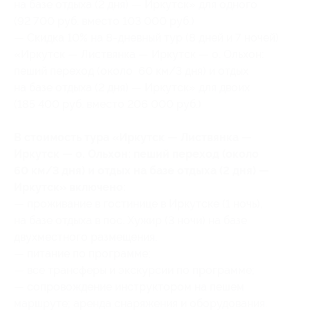
на базе отдыха (2 дня) — Иркутск» для одного
(92 700 руб. вместо 103 000 руб.)
— Скидка 10% на 8-дневный тур (8 дней и 7 ночей)
«Иркутск — Листвянка — Иркутск — о. Ольхон:
пеший переход (около 60 км/3 дня) и отдых
на базе отдыха (2 дня) — Иркутск» для двоих
(185 400 руб. вместо 206 000 руб.)
В стоимость тура «Иркутск — Листвянка —
Иркутск — о. Ольхон: пеший переход (около
60 км/3 дня) и отдых на базе отдыха (2 дня) —
Иркутск» включено:
— проживание в гостинице в Иркутске (1 ночь),
на базе отдыха в пос. Хужир (3 ночи) на базе
двухместного размещения;
— питание по программе;
— все трансферы и экскурсии по программе;
— сопровождение инструктором на пешем
маршруте; аренда снаряжения и оборудования.