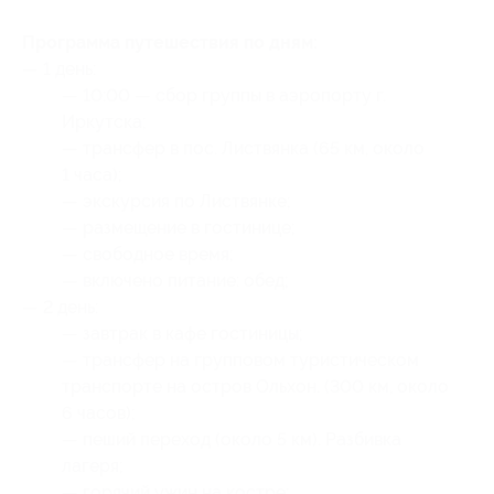
Программа путешествия по дням:
— 1 день:
— 10:00 — сбор группы в аэропорту г.
Иркутска;
— трансфер в пос. Листвянка (65 км, около
1 часа);
— экскурсия по Листвянке;
— размещение в гостинице;
— свободное время;
— включено питание: обед;
— 2 день:
— завтрак в кафе гостиницы;
— трансфер на групповом туристическом
транспорте на остров Ольхон. (300 км, около
6 часов);
— пеший переход (около 5 км). Разбивка
лагеря;
— горячий ужин на костре;