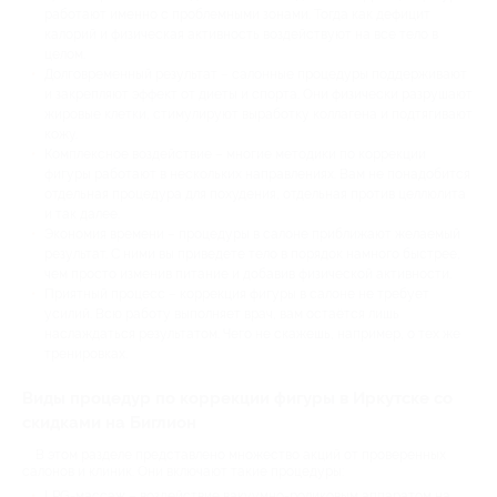
работают именно с проблемными зонами. Тогда как дефицит
калорий и физическая активность воздействуют на все тело в
целом.
Долговременный результат – салонные процедуры поддерживают
и закрепляют эффект от диеты и спорта. Они физически разрушают
жировые клетки, стимулируют выработку коллагена и подтягивают
кожу.
Комплексное воздействие – многие методики по коррекции
фигуры работают в нескольких направлениях. Вам не понадобится
отдельная процедура для похудения, отдельная против целлюлита
и так далее.
Экономия времени – процедуры в салоне приближают желаемый
результат. С ними вы приведете тело в порядок намного быстрее,
чем просто изменив питание и добавив физической активности.
Приятный процесс – коррекция фигуры в салоне не требует
усилий. Всю работу выполняет врач, вам остаётся лишь
наслаждаться результатом. Чего не скажешь, например, о тех же
тренировках.
Виды процедур по коррекции фигуры в Иркутске со
скидками на Биглион
В этом разделе представлено множество акций от проверенных
салонов и клиник. Они включают такие процедуры:
LPG-массаж – воздействие вакуумно-роликовым аппаратом на