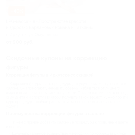
–40%
LPG-массаж в «Пространстве красоты
и здоровья Варламовых Романа и Татьяны»
г. Иркутск, ул. Омулевского,
д. 5, эт. 2
от 900 руб.
Скидочные купоны на коррекцию
фигуры
Коррекция фигуры в Иркутске со скидкой
Коррекция фигуры – это процедуры для улучшения контуров тела в
салоне. Они помогают уменьшить объемы, избавиться от лишнего
жира и целлюлита, повысить тонус кожи. Причем локально, что не под
силу диетам и спорту. Но чтобы получить такой эффект, нужно пройти
курс процедур – сейчас расскажем, как не переплатить за такие
услуги.
Преимущества коррекции фигуры в салоне
Начнем с причин добавить салонные процедуры к привычным диете
и спорту.
Целенаправленное воздействие – методики по коррекции фигуры