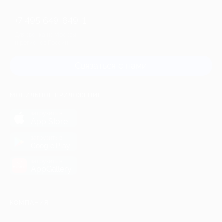
+7 495 649-649-1
Для звонка из Москвы
и регионов России
Связаться с нами
МОБИЛЬНОЕ ПРИЛОЖЕНИЕ
загрузить в
App Store
загрузить в
Google Play
загрузить в
AppGallery
КОМПАНИЯ