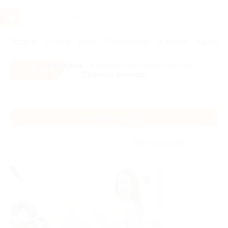
Услуги
Отели
Туры
Промокоды
Кэшбэк
Афиша 
Все скидки
- в мобильном приложении!
Скачать сейчас!
Главная
Услуги
Красота
Коррекция фигуры
Коррекция фигуры
Без сортировки