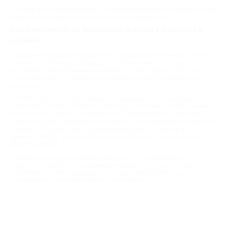
Выбор акций в этом разделе постоянно обновляется. Заходите к нам
чаще, чтобы не пропустить интересное предложение.
Как сэкономить на коррекции фигуры в Иркутске в
салоне?
Салонные методы похудения стоят недешево, особенно с учётом,
что нужно пройти курс процедур. Но это не значит, что нужно
отказывать себе в премиальной заботе о теле. Ходите в салон по
купонам Biglion: это поможет сэкономить до 90% без ущерба для
качества.
Чтобы получить скидку, выберите предложение в этом разделе и
прочитайте условия. Также ознакомьтесь с отзывами, чтобы понимать,
чего ждать от салона и от процедуры. Определившись с выбором,
оплатите купон и запишитесь в салон по контактам организатора. На
этом всё: осталось прийти в назначенный день и показать qr-код
администратору. А после – поделиться отзывом с нами: мы ценим
обратную связь!
Коррекция фигуры в салоне в Иркутске — это возможность
приблизить результат, о котором вы мечтаете. Не упустите шанс
попробовать такие процедуры со скидкой, выбирайте акцию и
записывайтесь на первый сеанс уже сегодня!