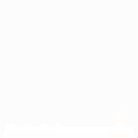
ИНФОРМАЦИЯ
ПАРТНЕРАМ
© 2010-2026 BIGLION
Обработка персональных данных
Пользовательское соглашение
Публичная оферта
Гарантия, поддержка
24 часа и возврат средств
Перейти на полную версию сайта
Используем куки, чтобы сайт работал лучше.
Оставаясь с нами, вы соглашаетесь на использование
файлов
Оk