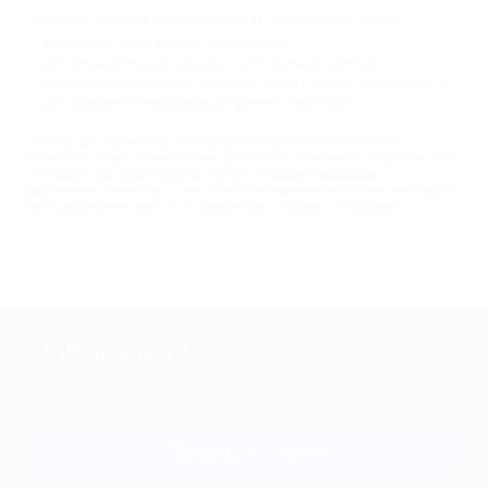
Для чего подходит акция на курсы по оформлению бровей:
Для первого шага в индустрию красоты;
Для расширения списка услуг действующих салонов;
Для предпринимателей, желающих начать бизнес в бьюти-сфере;
Для повышения квалификации фриланс-мастеров.
Благодаря промокоду на курсы по оформлению бровей вы
научитесь делать эффективные фото работ и начнете заполнять свое
портфолио мастера. Изучите тонкости ценообразования и
привлечения клиентов, станьте востребованным в Москве мастером
после окончания курсов по оформлению бровей со скидкой!
+7 495 649-649-1
Для звонка из Москвы
и регионов России
Связаться с нами