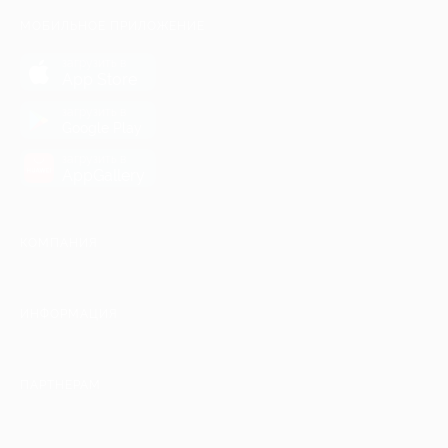
МОБИЛЬНОЕ ПРИЛОЖЕНИЕ
загрузить в
App Store
загрузить в
Google Play
загрузить в
AppGallery
КОМПАНИЯ
ИНФОРМАЦИЯ
ПАРТНЕРАМ