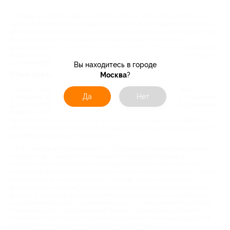
Самое выгодное преимущество купона — это скидка до 90% на
курсы по оформлению бровей в Москве. Получите новую профессию
или поднимите свой профессиональный уровень с акцией Biglion. Если
вы уже работаете в сфере красоты или только начинаете
реализовывать свое желание умножать красоту вокруг — скидочный
купон как раз то, что вам подходит. Начните путь в бьюти-индустрию с
курса по оформлению бровей!
Вы находитесь в городе
Стань крутым мастером со скидкой
Москва
?
Брови соединяют все черты в один образ, делают лицо ярче.
Да
Нет
Изменение формы может омолодить или помочь выглядеть серьезнее,
сделать взгляд выразительным или томно-мечтательным. Оформление
бровей — это комплекс, который включает коррекцию,
моделирование, окрашивание. Безукоризненно выполнять каждый
этап и обзаводиться довольными клиентами вы научитесь на курсе по
оформлению бровей с промокодом.
На занятиях вы познакомитесь с особенностями индивидуального
подбора цвета, научитесь придавать подходящую форму и
избавляться от асимметрии. Преподаватели расскажут, как при
помощи оформления бровей сбалансировать пропорции лица, придать
ему изящность и гармоничность. Также вы узнаете о брендах
материалов и подберете подходящего производителя для будущей
работы. В качестве завершения мастер расскажет, как использовать
социальные сети для продвижения услуги и поиска клиентов. После
окончания курса по оформлению бровей со скидкой вы получите
полный кейс для старта собственного бизнеса или начала работы в
одном из популярных салонов красоты в Москве.