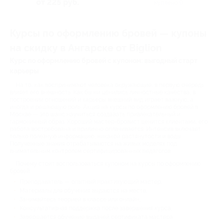
от 225 руб.
Куплено 9
Курсы по оформлению бровей — купоны
на скидку в Ангарске от Biglion
Курс по оформлению бровей с купоном: выгодный старт
карьеры
На то, как воспринимают человека окружающие, в первую очередь
влияет его внешность. Как бы ни ценились личностные качества, в
построении отношений и карьеры внешний вид играет важную, а
иногда и решающую роль. Акция на курсы по оформлению бровей в
Москве — это шанс научиться создавать привлекательный и
гармоничный образ. Хороший мастер-бровист ценится клиентами, его
работа востребована и прилично оплачивается. Интенсив включает
только полезную информацию, никакой растянутости и воды.
Полученные знания отрабатываются на живых моделях под
внимательным контролем сертифицированных педагогов.
Почему стоит воспользоваться купоном на курсы по оформлению
бровей:
Преподаватель — опытный практикующий мастер;
Материалы для обучения выдаются на месте;
Занимайтесь теорией в классе или онлайн;
Консультативная поддержка после завершения курса;
Завершается обучение выдачей сертификата мастера.