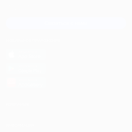
Для звонка из Москвы
и регионов России
Связаться с нами
МОБИЛЬНОЕ ПРИЛОЖЕНИЕ
загрузить в
App Store
загрузить в
Google Play
загрузить в
AppGallery
КОМПАНИЯ
ИНФОРМАЦИЯ