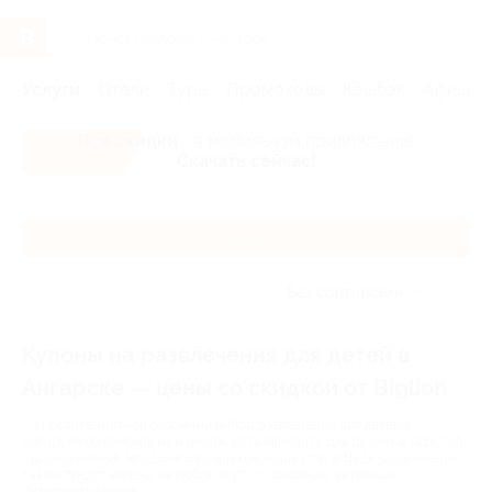
Услуги
Отели
Туры
Промокоды
Кэшбэк
Афиша 
Все скидки
- в мобильном приложении!
Скачать сейчас!
Каталог
Без сортировки
Купоны на развлечения для детей в
Ангарске — цены со скидкой от Biglion
На сайте Биглион огромный выбор развлечений для детей в
Ангарске по приемлемым ценам. Есть варианты для разных возрастов
- дошкольников, младших школьников, подростков. Виды развлечений
также представлены на любой вкус - спокойные, активные,
интеллектуальные.