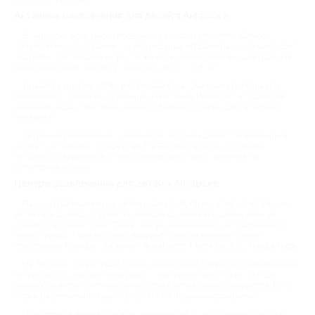
Активные развлечения для детей в Ангарске
В Ангарске есть много подвижных занятий для детей. Самое
популярное направление - всевозможные игровые парки. О них будет
подробно рассказано ниже. Также есть немало картинг-центров для
юных водителей, где могут кататься дети с 4-6 лет.
Нравится многим детям и верховая езда. Она очень полезна для
физического развития, особенно для осанки. Известно, что занятия
верховой ездой способны излечить болезни опорно-двигательного
аппарата.
Активные развлечения - именно то, чего не хватает современным
детям с их любовью к гаджетам. На Биглион всегда есть выбор
актуальных вариантов, чтобы планировать досуг ребенка на
регулярной основе.
Центры развлечений для детей в Ангарске
Парки развлечений для детей очень популярны в Ангарске. Можно
заплатить за вход и провести несколько часов или целый день за
играми и активностями. Такие центры развлечений расположены по
всему городу - можно найти вариант в любом районе. Самые
популярные бренды - Zамания, TeikaBoom, Motor Big City, Панда Парк.
На большой территории парка развлечений собраны всевозможные
аттракционы, игровые площадки, спортивные зоны, кафе. Все для
разнообразного и интересного отдыха детей разных возрастов. Есть
парки развлечений общего формата и специализированные.
Популярный формат парков развлечений - город профессий. Все