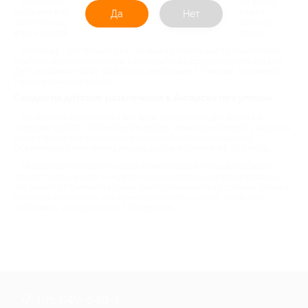
Популярны детские экскурсии к животным. Например, на ферму
хаски или в котокафе. Посещение хаски включает знакомство и
Да
Нет
прогулки с ручными собаками, катание на упряжках, фотосессию,
игры и анимацию, участие в северных обрядах и многое другое.
Котокафе - это территория, где можно попить чай со сладостями,
поиграть в настольные игры и пообщаться с дружелюбными котами.
Дети особенно любят контакты с животными, к тому же, они имеют
терапевтический эффект.
Скидки на детские развлечения в Ангарске по купонам
На Биглион можно найти все виды развлечений для детей со
скидками до 90%. Чтобы сделать выбор, можно расположить акции на
карте города или сортировать их по выбранному параметру.
Обязательно стоит читать отзывы других посетителей об услуге.
Перед покупкой купона надо внимательно изучить все условия
предоставления услуги. Нужно ли предварительное бронирование,
что входит в стоимость купона, а что оплачивается отдельно. Также в
описании прописано, что нужно приносить с собой, какие есть
требования и ограничения к посещению.
+7 495 649-649-1