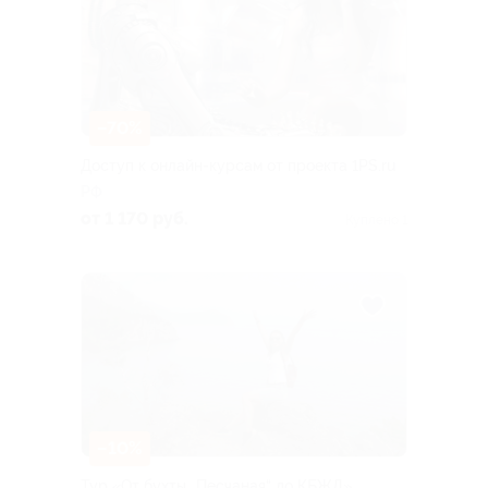
–70%
Доступ к онлайн-курсам от проекта 1PS.ru
РФ
от 1 170 руб.
Куплено 1
–10%
Тур «От бухты „Песчаная“ до КБЖД»