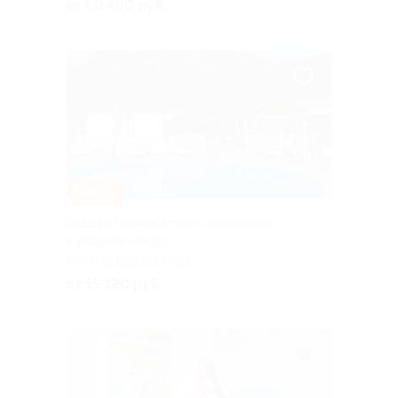
туристов в аэропорту или
от 50 400 руб.
Куплено 1
на ж/д вокзале в день
приезда)
–40%
Отдых в Горном Алтае с бассейном
в усадьбе «Кедр»
РЕСПУБЛИКА АЛТАЙ
от 15 120 руб.
Куплено 5