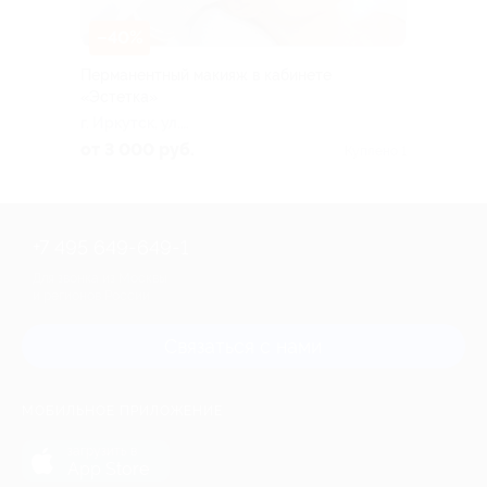
–40%
Перманентный макияж в кабинете
«Эстетка»
г. Иркутск, ул.
Красноармейская, д. 7 (БЦ
от 3 000 руб.
Куплено 1
«Деловой дом», каб. 22, р-
н Филармонии)
+7 495 649-649-1
Для звонка из Москвы
и регионов России
Связаться с нами
МОБИЛЬНОЕ ПРИЛОЖЕНИЕ
загрузить в
App Store