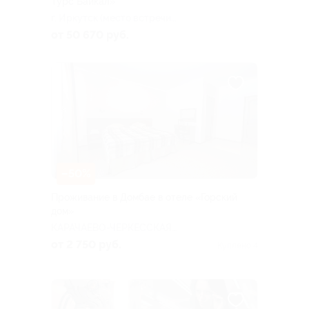
Турс Байкал»
г. Иркутск (место встречи
туристов: в аэропорту)
от 50 670 руб.
–50%
Проживание в Домбае в отеле «Горский
дом»
КАРАЧАЕВО-ЧЕРКЕССКАЯ
РЕСПУБЛИКА
от 2 750 руб.
Куплено 4