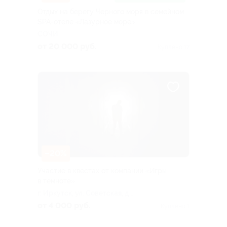
Отдых на берегу Черного моря в семейном
SPA-отеле «Лазурное море»
СОЧИ
от 20 000 руб.
Куплено 17
–20%
Участие в квестах от компании «Игры
в темноте»
г. Иркутск, ул. Советская, д.
58/1, эт. 3 (МТЦ «Новый»)
от 4 000 руб.
Куплено 1