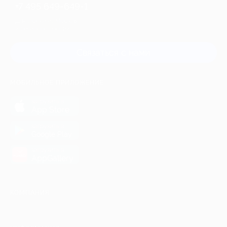
+7 495 649-649-1
Для звонка из Москвы
и регионов России
Связаться с нами
МОБИЛЬНОЕ ПРИЛОЖЕНИЕ
загрузить в
App Store
загрузить в
Google Play
загрузить в
AppGallery
КОМПАНИЯ