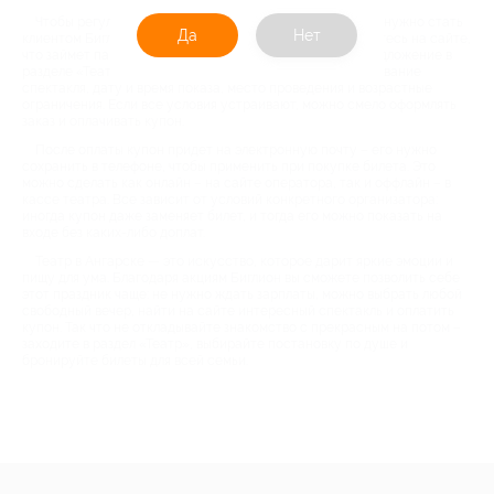
Чтобы регулярные походы в театр не били по карману, нужно стать
Да
Нет
клиентом Биглион. Это несложно: сперва зарегистрируйтесь на сайте,
что займет пару минут, затем выберите подходящее предложение в
разделе «Театр». Внимательно изучите детали акции: название
спектакля, дату и время показа, место проведения и возрастные
ограничения. Если все условия устраивают, можно смело оформлять
заказ и оплачивать купон.
После оплаты купон придет на электронную почту – его нужно
сохранить в телефоне, чтобы применить при покупке билета. Это
можно сделать как онлайн – на сайте оператора, так и оффлайн – в
кассе театра. Все зависит от условий конкретного организатора:
иногда купон даже заменяет билет, и тогда его можно показать на
входе без каких-либо доплат.
Театр в Ангарске — это искусство, которое дарит яркие эмоции и
пищу для ума. Благодаря акциям Биглион вы сможете позволить себе
этот праздник чаще: не нужно ждать зарплаты, можно выбрать любой
свободный вечер, найти на сайте интересный спектакль и оплатить
купон. Так что не откладывайте знакомство с прекрасным на потом –
заходите в раздел «Театр», выбирайте постановку по душе и
бронируйте билеты для всей семьи.