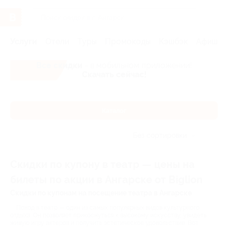
Услуги
Отели
Туры
Промокоды
Кэшбэк
Афиша 
Все скидки
- в мобильном приложении!
Скачать сейчас!
Каталог
Без сортировки
Скидки по купону в театр — цены на
билеты по акции в Ангарске от Biglion
Скидки по купонам на посещение театра в Ангарске
Поход в театр — один из самых популярных видов культурного
отдыха. Он позволяет прикоснуться к высокому искусству, увидеть
живую игру актеров и получить эстетическое удовольствие. Вот