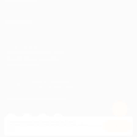
ИНФОРМАЦИЯ
ПАРТНЕРАМ
© 2010-2026 BIGLION
Обработка персональных данных
Пользовательское соглашение
Публичная оферта
Гарантия, поддержка
24 часа и возврат средств
Перейти на полную версию сайта
Используем куки, чтобы сайт работал лучше.
Оставаясь с нами, вы соглашаетесь на использование
файлов
Оk
куки.
Карта