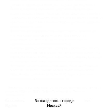
Детские интерактивные спектакли – вариант для родителей с
маленькими детьми. Обычно это представления по мотивам
русских народных сказок, таких как «Муха-Цокотуха», «Колобок»
и «Теремок». Их особенность в том, что дети не просто смотрят, но
и участвуют в действии – помогают героям, выполняют задания и
играют в игры на сцене.
Независимые и экспериментальные постановки – вариант для
поклонников актуальной драматургии. Сюда относятся
документальные спектакли, вербатимы и постановки по
современным пьесам на злободневные темы.
Комедии и драмы для взрослой аудитории – вариант для тех, кто
хочет отдохнуть и посмеяться или пережить сильные эмоции. Это
могут быть комедии положений, лирические драмы и музыкальные
постановки по классике и современным сочинениям.
Постановки на нестандартных площадках, таких как старинные
особняки. Они часто проходят в формате «без сцены», когда
барьер между зрителем и актером отсутствует, и действие
разворачивается в нескольких шагах от вас.
Это далеко не все виды театральных представлений, доступных со
скидками. Чтобы не пропустить актуальное предложение,
подписывайтесь на наши обновления.
Как сэкономить на походах в театр в Ангарске с
Вы находитесь в городе
Biglion
Москва
?