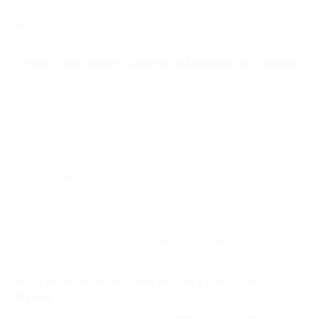
только регулярные визиты в театр доступны не каждому: стоимость
билетов достигает нескольких тысяч рублей и больше за хорошие
места. Но это не значит, что нужно отказывать себе в столь приятном
досуге – ходите в театр по купонам Биглион и экономьте до 50%.
Сейчас расскажем подробнее.
Почему стоит ходить в театры в Ангарске по купонам
Тому есть много причин, в том числе:
Существенная экономия бюджета – по акции вы потратите за 2
билета как за 1 без скидки.
Доступ к премьерам и популярным спектаклям – акции Биглион
часто действуют на интересные постановки в известных театрах.
В том числе на те, где билеты быстро раскупают.
Возможность расширять театральный кругозор –
экспериментировать с постановками гораздо проще, когда они
стоят недорого. Вы сможете ходить на незнакомые форматы и
постановки молодых режиссеров, открывая для себя новые
театральные течения и талантливых актеров.
Идеальный семейный досуг – многие спектакли рассчитаны на
любой возраст зрителя. С купонами у вас в семье появится новая
традиция – регулярно ходить в театр.
Виды акций на посещение театра в Ангарске от
Biglion
У нас на сайте бывают разные предложения со скидками: