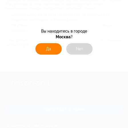
приобрести некачественную косметику под видом известного бренда.
Мы ручаемся за своих партнеров и гарантируем вам только
качественные товары для красоты с приятной скидкой:
Большой выбор косметической продукции на распродажах;
Надежные поставщики и производители;
Регулярное обновление акций и самые низкие цены в городе;
Благодарные отзывы реальных клиентов.
Вы находитесь в городе
Москва
?
Не пропустите «красивые» акции от Биглион – купоны со скидками
на товары для красоты расходятся быстро.
Да
Нет
+7 495 649-649-1
Для звонка из Москвы
и регионов России
Связаться с нами
МОБИЛЬНОЕ ПРИЛОЖЕНИЕ