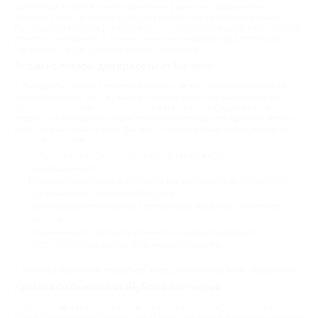
красавицы всегда вызывал удивление у мужчин. Поддержание
красоты стоит не только больших усилий, но и денежных влияний.
Распродажи товаров для красоты, устраиваемые нашими партнерами,
помогут сэкономить, а лишние деньги вы найдете куда потратить.
Например, на расширение своего «арсенала».
Акции на товары для красоты от Биглион
Выглядеть изящно и привлекательно – естественное желание не
только женщины, но и мужчины. Обойтись без хорошей косметики
здесь не получится. Качественные натуральные средства стоят
дороже, но благодаря нашим скидкам на товары для красоты вопрос
цены больше не актуален. Для вас – только лучшие предложения от
наших партнеров:
Натуральные косметические средства от мировых
производителей;
Маникюрные наборы и аппараты для домашнего использования;
Парфюмерия от известных брендов;
Подарочные сертификаты в популярные магазины товаров для
красоты;
Современные приборы для самостоятельных процедур:
миостимуляторы, дарсонваль, массажеры и пр.
Красота больше не потребует жертв, по крайней мере, финансовых.
Красота со скидкой от Biglion и партнеров
Сегодня не так сложно попасться «на удочку» мошенникам и