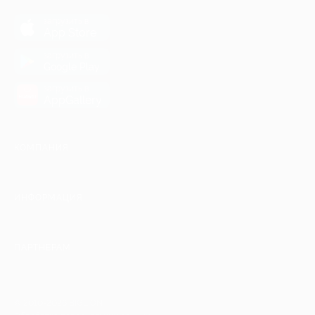
загрузить в
App Store
загрузить в
Google Play
загрузить в
AppGallery
КОМПАНИЯ
ИНФОРМАЦИЯ
ПАРТНЕРАМ
© 2010-2026 BIGLION