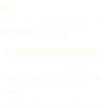
Услуги
Отели
Туры
Промокоды
Кэшбэк
Афиша 
Все скидки
- в мобильном приложении!
Скачать сейчас!
Каталог
Без сортировки
Акция на семейную фотосессию — цены
по купону на скидку в Ангарске от
Biglion
В жизни каждой семьи есть периоды и моменты, которые хочется
зафиксировать и запомнить как можно дольше. Лучшего способа, чем
профессиональная фотография, для этого вы не придумаете. Биглион