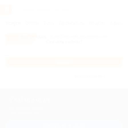
Услуги
Отели
Туры
Промокоды
Кэшбэк
Афиша 
Все скидки
- в мобильном приложении!
Скачать сейчас!
Каталог
Без сортировки
+7 495 649-649-1
Для звонка из Москвы
и регионов России
Связаться с нами