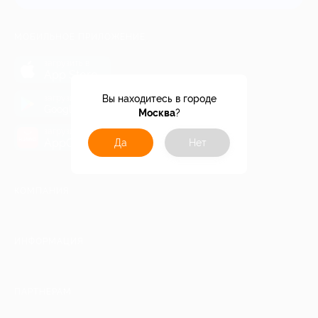
МОБИЛЬНОЕ ПРИЛОЖЕНИЕ
загрузить в
App Store
загрузить в
Вы находитесь в городе
Google Play
Москва
?
загрузить в
AppGallery
Да
Нет
КОМПАНИЯ
ИНФОРМАЦИЯ
ПАРТНЕРАМ