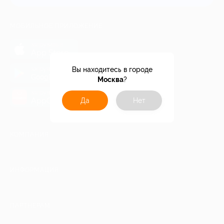
МОБИЛЬНОЕ ПРИЛОЖЕНИЕ
загрузить в
App Store
загрузить в
Вы находитесь в городе
Google Play
Москва
?
загрузить в
AppGallery
Да
Нет
КОМПАНИЯ
ИНФОРМАЦИЯ
ПАРТНЕРАМ