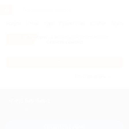
Услуги
Отели
Туры
Промокоды
Кэшбэк
Афиша 
Все скидки
- в мобильном приложении!
Скачать сейчас!
Каталог
Без сортировки
+7 495 649-649-1
Для звонка из Москвы
и регионов России
Связаться с нами