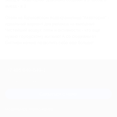
выезд - в 3.
Отель на Горьковском водохранилище “Акватория” -
идеальный вариант для релакса на выходные.
Чистейший воздух, пляж и активности - что еще
нужно городскому жителю! А со скидками от
Биглион можно позволить себе еще больше!
+7 495 649-649-1
Для звонка из Москвы
и регионов России
Связаться с нами
МОБИЛЬНОЕ ПРИЛОЖЕНИЕ