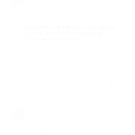
Н
4 года назад
Достоинства
Ездили на 3 дня две ночи с семьей, все
понравилось. Персонал вежливый,
везде чисто, еда вкусная.
Недостатки
-
Отзыв полезен?
Елена С.
★
★
★
★
★
Е
4 года назад
Достоинства