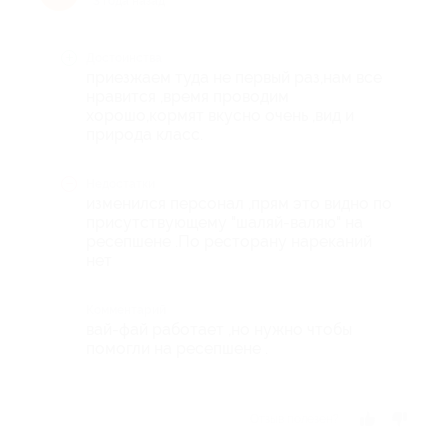
3 года назад
Достоинства
приезжаем туда не первый раз,нам все
нравится ,время проводим
хорошо,кормят вкусно очень ,вид и
природа класс.
Недостатки
изменился персонал ,прям это видно по
присутствующему "шаляй-валяю" на
ресепшене .По ресторану нареканий
нет
Комментарий
вай-фай работает ,но нужно чтобы
помогли на ресепшене .
Отзыв полезен?