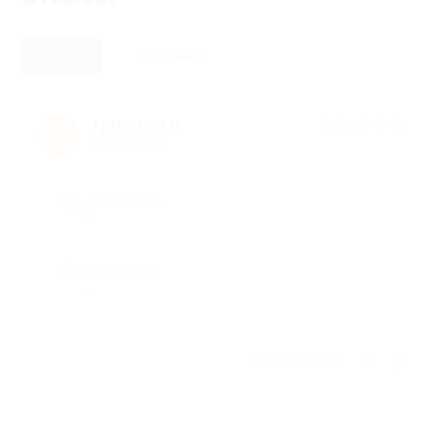
Новые
Полезные
кристина о.
★
★
★
★
★
к
3 года назад
Достоинства
-
Недостатки
-
Отзыв полезен?