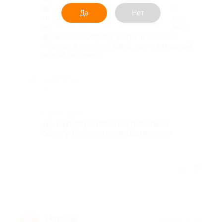
ванной бумага, гель, шампунь, мыло,
Да
Нет
полотенца для лица и душа. В номере
есть холодильник, сейф. Пользовались
финской беседкой, жарили шашлык.
Мылись в русской бане, чан с холодной
водой на улице.
Недостатки
-
Комментарий
Да, идут строительные работы на
берегу. Но нас это не беспокоило.
Отзыв полезен?
Наталья
★
★
★
★
★