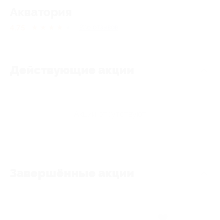
Акватория
4.75
★
★
★
★
★
236
отзывов
Действующие акции
Акции отсутствуют
Завершённые акции