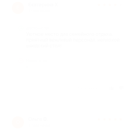
Екатерина Х.
★
★
★
★
★
Е
3 года назад
Достоинства
Уютное место для семейного отдыха,
приятный вежливый персонал, неплохой
шведский стол!
Недостатки
-
Отзыв полезен?
Ольга Ф.
★
★
★
★
★
О
3 года назад