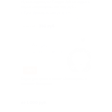
Нужно отдохнуть! Скидка 75% на отдых в
сауне «Акватория» (за 350 руб.)
г. Тула, Демидовская ул, д. 179
Куплено 79
350 руб.
1 400 руб.
–50%
Отдых для двоих в отеле «Акватория» в
поселке Янтарное
Куплено 264
от 1 000 руб.