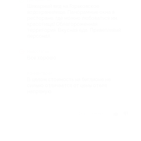
Шикарный вид на Горьковское
водохранилище. Панорамные окна в
ресторане, где можно любоваться им,
красотища! Облагороженная
территория. Вкусная еда. Приветливый
персонал.
Недостатки
Все хорошо
Комментарий
В целом стоимость на биглионе не
сильно отличается от цены отеля
напрямую.
Отзыв полезен?