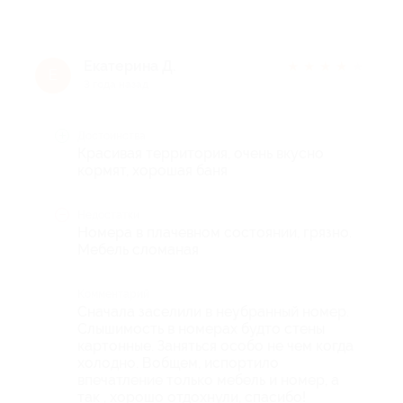
Екатерина Д.
★
★
★
★
★
Е
3 года назад
Достоинства
Красивая территория, очень вкусно
кормят, хорошая баня
Недостатки
Номера в плачевном состоянии, грязно.
Мебель сломаная
Комментарий
Сначала заселили в неубранный номер.
Слышимость в номерах будто стены
картонные. Заняться особо не чем когда
холодно. Вобщем, испортило
впечатление только мебель и номер, а
так , хорошо отдохнули, спасибо!