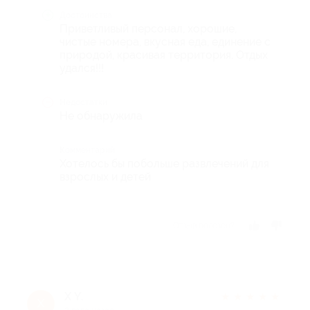
Достоинства
Приветливый персонал, хорошие,
чистые номера, вкусная еда, единение с
природой, красивая территория. Отдых
удался!!!
Недостатки
Не обнаружила
Комментарий
Хотелось бы побольше развлечений для
взрослых и детей
Отзыв полезен?
Х Y.
★
★
★
★
★
Х