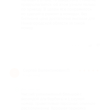
предполагается, об этом узнали только
по приезду. В целом все понравилось,
но сделайте ремонт в номерах, без
биглиона цена достаточно высокая для
Нижегородской области за такой
номер
Отзыв полезен?
Сергей Валентинович П.
★
★
★
★
★
С
3 года назад
Достоинства
Чистый ухожеженный большой с
верандой для барбекю и с сауной
номер, приветливый персонал, оличное
расположение. Хорошая парковка.