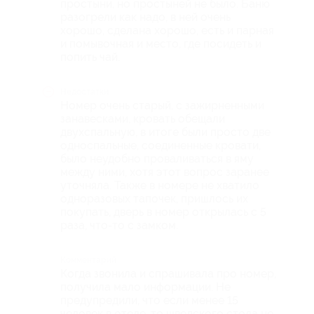
простыни, но простыней не было. Баню
разогрели как надо, в ней очень
хорошо, сделана хорошо, есть и парная
и помывочная и место, где посидеть и
попить чай.
Недостатки
Номер очень старый, с зажирненными
занавесками, кровать обещали
двухспальную, в итоге были просто две
односпальные, соединенные кровати,
было неудобно проваливаться в яму
между ними, хотя этот вопрос заранее
уточняла. Также в номере не хватило
одноразовых тапочек, пришлось их
покупать, дверь в номер открылась с 5
раза, что-то с замком.
Комментарий
Когда звонила и спрашивала про номер,
получила мало информации. Не
предупредили, что если менее 15
человек в отеле, то шведского стола не