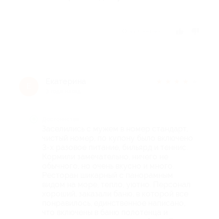
Отзыв полезен?
Екатерина
★
★
★
★
★
Е
3 года назад
Достоинства
Заселились с мужем в номер стандарт,
чистый номер, по купону было включено
3-х разовое питание, бильярд и теннис.
Кормили замечательно, ничего не
обычного, но очень вкусно и много.
Ресторан шикарный с панорамным
видом на море, тепло, уютно. Персонал
хороший, заказали баню, в которой все
понравилось, единственное написано,
что включены в баню полотенца и