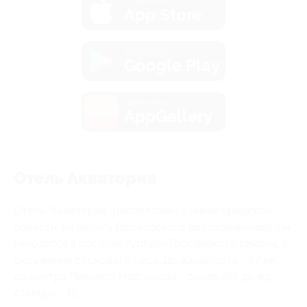
загрузить в
App Store
загрузить в
Google Play
загрузить в
AppGallery
Отель Акватория
Отель “Акватория” расположен в нижегородской
области, на берегу Горьковского водохранилища. Он
находится в поселке турбазы Городецкого района, в
окружении соснового леса. До аэропорта - 67 км,
до центра Нижнего Новгорода - около 80, до жд
станции - 15.