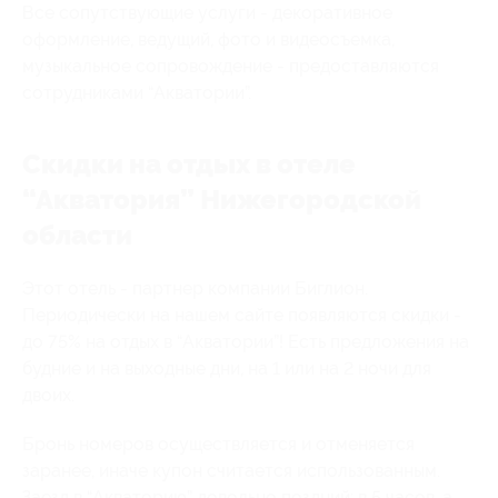
Все сопутствующие услуги - декоративное
оформление, ведущий, фото и видеосъемка,
музыкальное сопровождение - предоставляются
сотрудниками “Акватории”.
Скидки на отдых в отеле
“Акватория” Нижегородской
области
Этот отель - партнер компании Биглион.
Периодически на нашем сайте появляются скидки -
до 75% на отдых в “Акватории”! Есть предложения на
будние и на выходные дни, на 1 или на 2 ночи для
двоих.
Бронь номеров осуществляется и отменяется
заранее, иначе купон считается использованным.
Заезд в “Акваторию” довольно поздний: в 5 часов, а