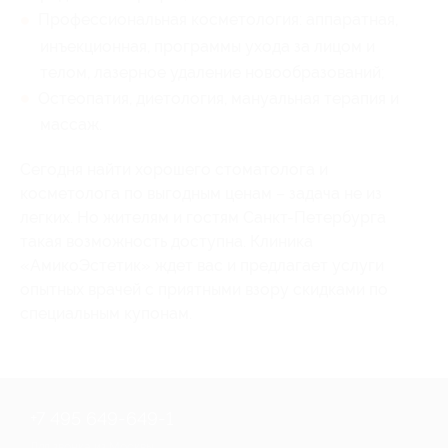
Профессиональная косметология: аппаратная,
инъекционная, программы ухода за лицом и
телом, лазерное удаление новообразований;
Остеопатия, диетология, мануальная терапия и
массаж.
Сегодня найти хорошего стоматолога и
косметолога по выгодным ценам – задача не из
легких. Но жителям и гостям Санкт-Петербурга
такая возможность доступна. Клиника
«АмикоЭстетик» ждет вас и предлагает услуги
опытных врачей с приятными взору скидками по
специальным купонам.
+7 495 649-649-1
Для звонка из Москвы