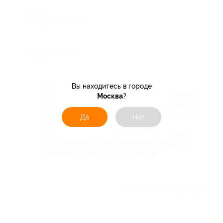
Достоинства
-
Недостатки
-
Вы находитесь в городе
Комментарий
Делала чистку по купону у косметолога
Москва
?
Екатерины. Результатом очень довольна.
Чистка сделана качественно, не смотря
Да
Нет
на цену купона 837 руб. Спасибо
большое! С удовольствием приду еще
раз, не жалко будет заплатить полную
стоимость процедуры салона.
Отзыв полезен?