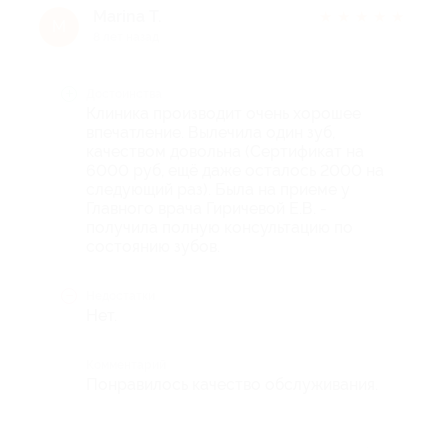
Marina T.
★
★
★
★
★
M
8 лет назад
Достоинства
Клиника производит очень хорошее
впечатление. Вылечила один зуб,
качеством довольна (Сертификат на
6000 руб, ещё даже осталось 2000 на
следующий раз). Была на приеме у
Главного врача Гиричевой Е.В. -
получила полную консультацию по
состоянию зубов.
Недостатки
Нет.
Комментарий
Понравилось качество обслуживания.