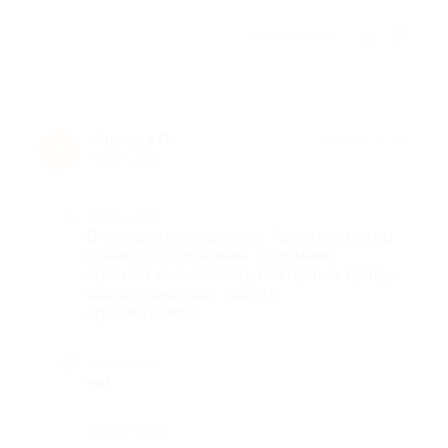
Отзыв полезен?
Анжела П.
★
★
★
★
★
А
8 лет назад
Достоинства
Очень все понравилось. Администратор
очень обходительный. Огромное
спасибо косметологу Екатерине. Приду
обязательно еще. Удачи и
процветания!!!!
Недостатки
нет
Комментарий