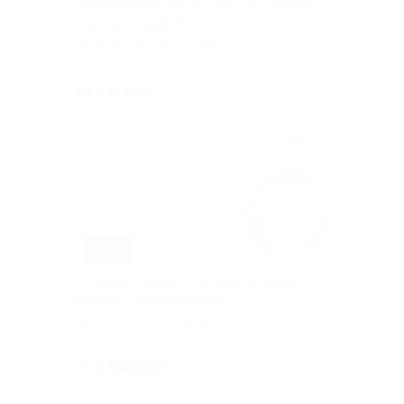
Механическая чистка лица, RF-лифтинг
в центре «АмикоЭстетик»
Проспект Ветеранов
Куплено 10
от 837 руб.
–70%
Установка брекет-системы на выбор в
клинике «АмикоЭстетик»
Проспект Ветеранов
Куплено 3
от 9 540 руб.