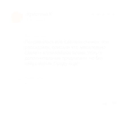
Кристина К.
★
★
★
★
★
К
8 лет назад
Достоинства
Понравилось все, сделали снимок, все
рассказали, описали что желательно
сделать в ближайшее время. Услуги
дополнительные предлагали, но без
навязывания. Приду еще!
Недостатки
-
Отзыв полезен?