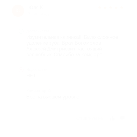
Юля К.
★
★
★
★
★
Ю
7 лет назад
Достоинства
Изумительная клиника!!! Было сложное
удаление зуба. Врач Богомолов
Алексей Дмитриевич настоящий
волшебник. Спасибо за комфорт.
Недостатки
НЕТ
Комментарий
Всё на высшем уровне
Отзыв полезен?