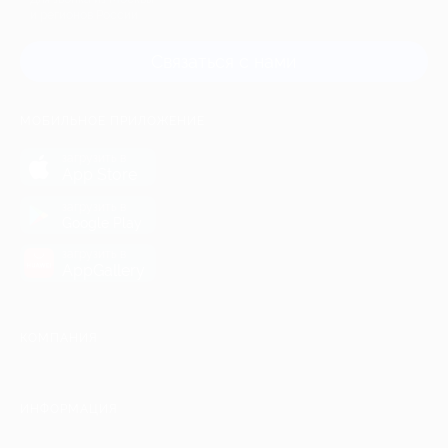
и регионов России
Связаться с нами
МОБИЛЬНОЕ ПРИЛОЖЕНИЕ
загрузить в
App Store
загрузить в
Google Play
загрузить в
AppGallery
КОМПАНИЯ
ИНФОРМАЦИЯ