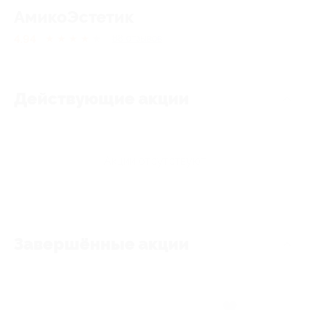
АмикоЭстетик
4.94
★
★
★
★
★
88
отзывов
Действующие акции
Акции отсутствуют
Завершённые акции