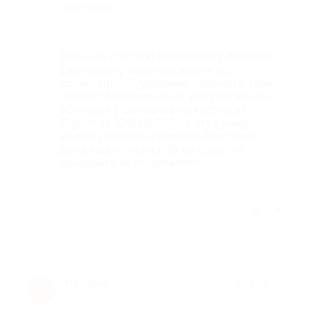
Нет таких
Комментарий
Большое спасибо Богомолову Алексею
Дмитровичу отличный врач и его
ассистентки!!!, удаление сложного зуба
прошло безболезненно, все рассказал и
объяснил. Проходила по купона от
Biglion за 1080 (6000), в эту сумму
вошло удаление, снимок и анестезия,
даже ещё осталось. Всем советую,
приходите не пожалеете!!!
Отзыв полезен?
Наталья А.
★
★
★
★
★
Н
8 лет назад