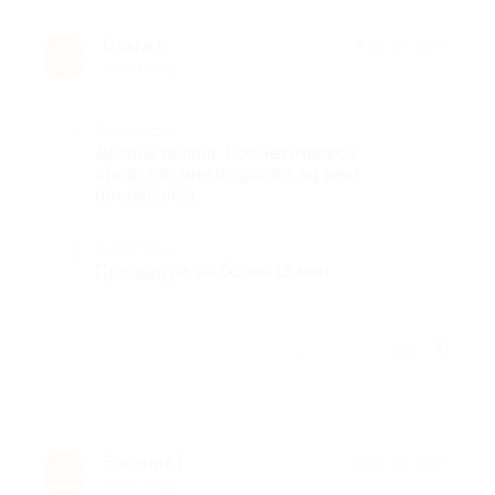
Ольга К.
★
★
★
★
★
О
8 лет назад
Достоинства
Делала пилинг. Косметическое
средство мне подошло, эффект
понравился.
Недостатки
Процедура не более 15 мин
Отзыв полезен?
Евгения Г.
★
★
★
★
★
Е
8 лет назад