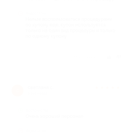
Недостатки
Нельзя воспользоваться процедурами
по купону еще, купон используется
только на один вид процедуры и только
по одному купону.
Отзыв полезен?
светлана с.
★
★
★
★
★
с
8 лет назад
Достоинства
Очень хороший персонал
Недостатки