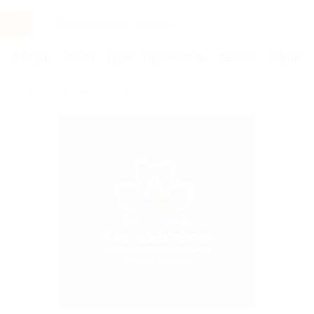
Услуги
Отели
Туры
Промокоды
Кэшбэк
Афиша 
Бренды
АмикоЭстетик