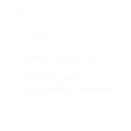
★
★
★
★
★
8 лет назад
Достоинства
Понравилось все
Недостатки
Цены кусаются, если без купона
Комментарий
Были с дочкой, все отлично,
профессионально сделали, мне чистку,
дочке 1 зуб залечили. По купону вообще
золото.
Отзыв полезен?