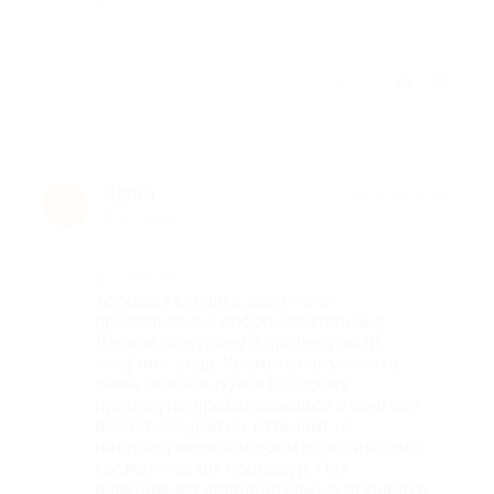
-
Отзыв полезен?
Дарья
★
★
★
★
★
Д
8 лет назад
Достоинства
Хорошая клиника, все очень
приветливые и доброжелательные.
Делала по купону 3 процедуры RF
-лифтинг лица. Косметолог умничка,
очень нежные ручки (во время
процедуры проваливаешься в сон) все
делает аккуратно, отвечает на
интересующие вопросы относительно
косметических процедур. Нет
навязывания дополнительных процедур.