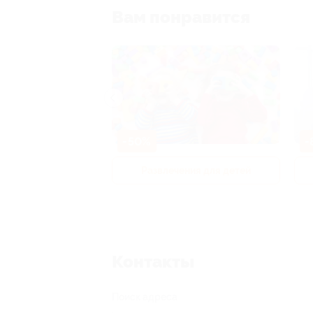
Вам понравится
-50%
-
р и педикюр
Развлечения для детей
Контакты
Поиск адреса