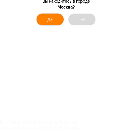
Вы находитесь в городе
Москва
?
Да
Нет
★
★
★
★
★
а, объясняет каждое действие, это
кий кариес, удалили старую пломбу.