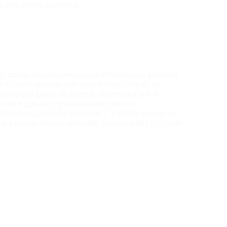
 что очень приятно.
у брала по максимальной стоимости, вначале
ыл зубной камень уже давно было пора), на
ь часть денег по купону полечили зуб и
есом и доктор предложила сделать
ть последующего кариеса. С учетом второго
м я продолжила лечение, так как меня устроил
отзыв полезен для вас?