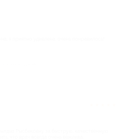
на, я приятно удивлена, очень понравилось!
отзыв полезен для вас?
★
★
★
★
★
ылдыз Рысбековну за быструю, качественную
ть, что врач всегда очень вежлива,