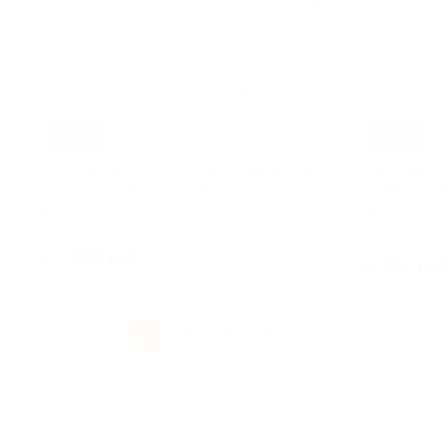
–80%
–81%
Установка металических и керамических
Сертификаты
брекет-систем «под ключ»
стоматологи
Бабушкинская
Медведк
о 20
от 7 000 руб.
от 950 руб
1
2
3
4