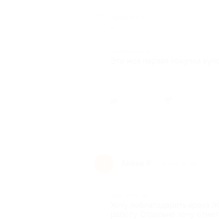
Недостатки
-
Комментарий
Это моя первая покупка купо
Был ли 
Алёна Р.
А
3 года назад
Достоинства
Хочу поблагодарить врача Ж
работу. Отдельно хочу отмети