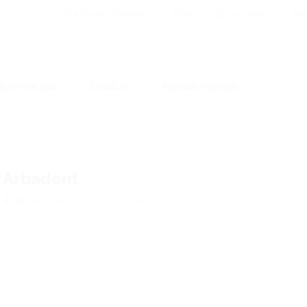
Для Вашего бизнеса
Блог
Франчайзинг
Воп
Промокоды
Кэшбэк
Афиша города
Arbadent
4.94
★
★
★
★
★
369
отзывов