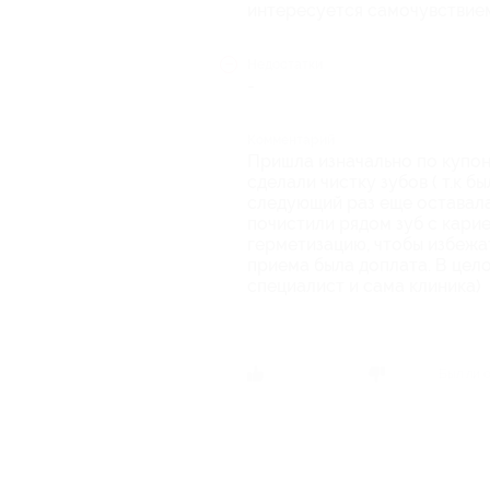
интересуется самочувствием,
Недостатки
-
Комментарий
Пришла изначально по купон
сделали чистку зубов ( т.к б
следующий раз еще оставалас
почистили рядом зуб с кари
герметизацию, чтобы избежа
приема была доплата. В цело
специалист и сама клиника)
Был ли 