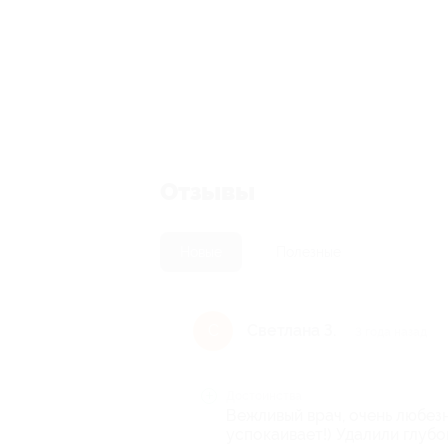
Отзывы
Новые
Полезные
Светлана З.
С
3 года назад
Достоинства
Вежливый врач, очень любезн
успокаивает!) Удалили глубо