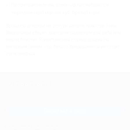
Профессиональных make-up косметологов:
перманентный макияж губ, бровей и век.
Купон со скидкой на услуги салона красоты Анны
Федоровой станет хорошим подарком для себя или
ваших близких. Качественная косметология по
выгодным ценам – от такого предложения не стоит
отказываться.
+7 495 649-649-1
Для звонка из Москвы
и регионов России
Связаться с нами
МОБИЛЬНОЕ ПРИЛОЖЕНИЕ