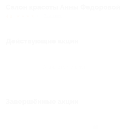
Cалон красоты Анны Федоровой
4.8
★
★
★
★
★
7
отзывов
Действующие акции
Акции отсутствуют
Завершённые акции