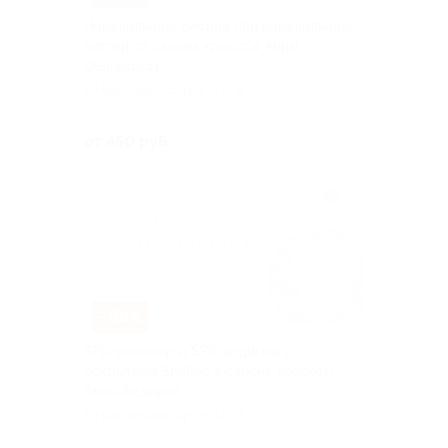
Наращивание ресниц или наращивание
ногтей от салона красоты Анны
Федоровой
г. Новочебоксарск, 10-й
Пятилетки ул, д. 37
Куплено 2
от 450 руб.
–68%
SPA-маникюр и SPA-педикюр с
покрытием Shellac в салоне красоты
Анны Федоров
г. Новочебоксарск, 10-й
Пятилетки ул, д. 37
Куплено 90