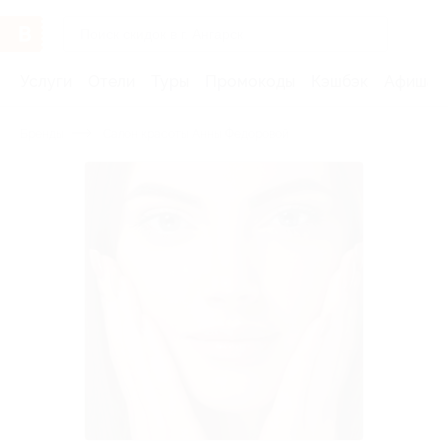
Услуги
Отели
Туры
Промокоды
Кэшбэк
Афиша 
Бренды
Cалон красоты Анны Федоровой