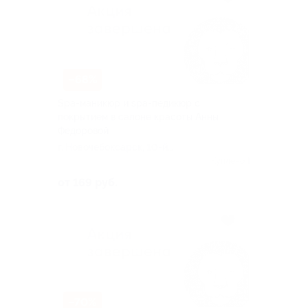
–68%
Spa-маникюр и spa-педикюр с
покрытием в салоне красоты Анны
Федоровой
г. Новочебоксарск, 10-й
Пятилетки ул, д. 37
Куплено 1
от 169 руб.
–70%