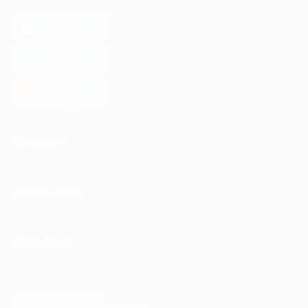
загрузить в
App Store
загрузить в
Google Play
загрузить в
AppGallery
КОМПАНИЯ
ИНФОРМАЦИЯ
ПАРТНЕРАМ
© 2010-2026 BIGLION