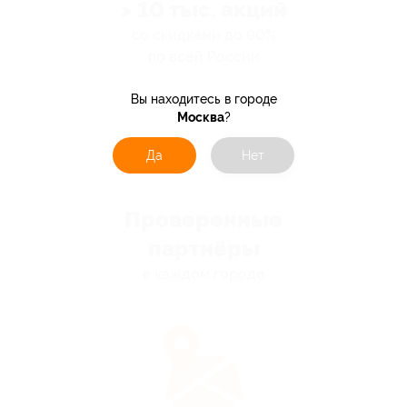
> 10 тыс. акций
со скидками до 90%
по всей России
Вы находитесь в городе
Москва
?
Да
Нет
Проверенные
партнёры
в каждом городе