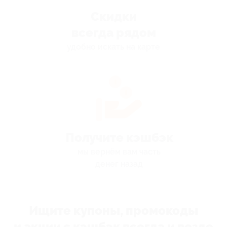
Скидки
всегда рядом
удобно искать на карте
Получите кэшбэк
мы вернём вам часть
денег назад
Ищите купоны, промокоды
и акции с кэшбэк всегда и везде