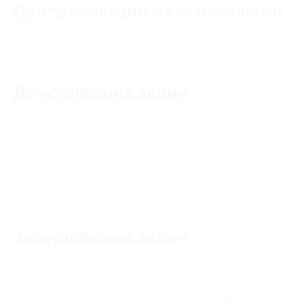
Центр эпиляции и косметологии
4.7
★
★
★
★
★
236
отзывов
Действующие акции
Акции отсутствуют
Завершённые акции