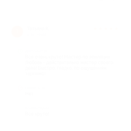
Татьяна К.
★
★
★
★
★
Т
9 лет назад
Достоинства
Все очень круто! Мастер по эпиляции
Любовь - действительно мастер своего
дела! Быстро, гладко, по ощущениям
терпимо!
Недостатки
Нет
Комментарий
Все круто!