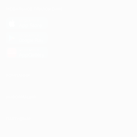
МОБИЛЬНОЕ ПРИЛОЖЕНИЕ
загрузить в
App Store
загрузить в
Google Play
загрузить в
AppGallery
КОМПАНИЯ
ИНФОРМАЦИЯ
ПАРТНЕРАМ