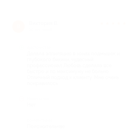
Виктория В.
★
★
★
★
★
В
10 лет назад
Достоинства
Делала эппиляцию в зонах подмышек и
глубокого бикини, чудесный
профессионал Любовь сделала все
быстро и по максимуму не больно.
Отличный подход к клиенту. Мне очень
понравилось
Недостатки
Нет
Комментарий
Положительнве