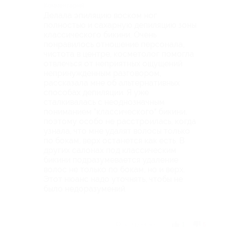
Комментарий
Делала эпиляцию воском ног
полностью и сахарную депиляцию зоны
классического бикини. Очень
понравилось отношение персонала,
чистота в центре, косметолог помогла
отвлечься от неприятных ощущений
непринужденным разговором,
рассказала мне об альтернативных
способах депиляции. Я уже
сталкивалась с неоднозначным
пониманием "классического" бикини,
поэтому особо не расстроилась, когда
узнала, что мне удалят волосы только
по бокам, верх останется как есть. В
других салонах под классическим
бикини подразумевается удаление
волос не только по бокам, но и верх.
Этот нюанс надо уточнять, чтобы не
было недоразумений.
Отзыв полезен?
1
5