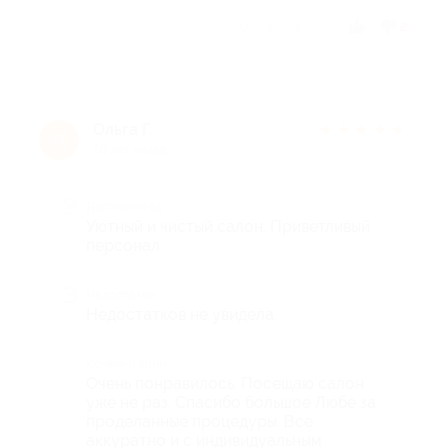
Отзыв полезен?
2
Ольга Г.
★
★
★
★
★
О
10 лет назад
Достоинства
Уютный и чистый салон. Приветливый
персонал.
Недостатки
Недостатков не увидела.
Комментарий
Очень понравилось. Посещаю салон
уже не раз. Спасибо большое Любе за
проделанные процедуры. Все
аккуратно и с индивидуальным