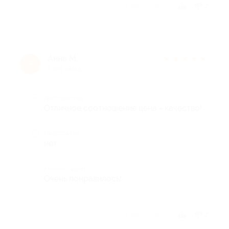
Отзыв полезен?
2
Анна М.
★
★
★
★
★
А
9 лет назад
Достоинства
Отличное соотношение цена = качество!
Недостатки
нет
Комментарий
Очень понравилось!
Отзыв полезен?
2