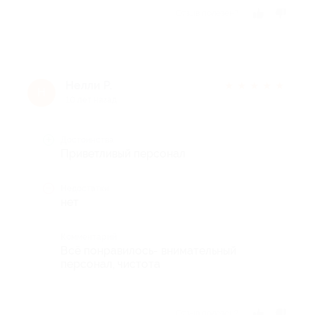
Отзыв полезен?
Нелли Р.
★
★
★
★
★
Н
10 лет назад
Достоинства
Приветливый персонал
Недостатки
нет
Комментарий
Всё понравилось- внимательный
персонал, чистота
Отзыв полезен?