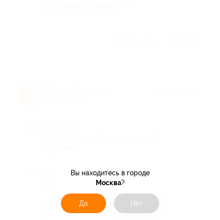
подходом. Молодец!
Отзыв полезен?
1
Галина Сунозова
★
★
★
★
★
Г
10 лет назад
Достоинства
Очень приятный, компетентный
персонал.
Недостатки
Вы находитесь в городе
нет
Москва
?
Да
Нет
Комментарий
Отдохнула и расслабилась после