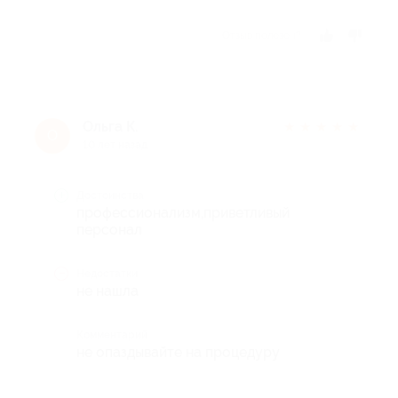
Отзыв полезен?
Ольга К.
★
★
★
★
★
О
10 лет назад
Достоинства
профессионализм,приветливый
персонал
Недостатки
не нашла
Комментарий
не опаздывайте на процедуру