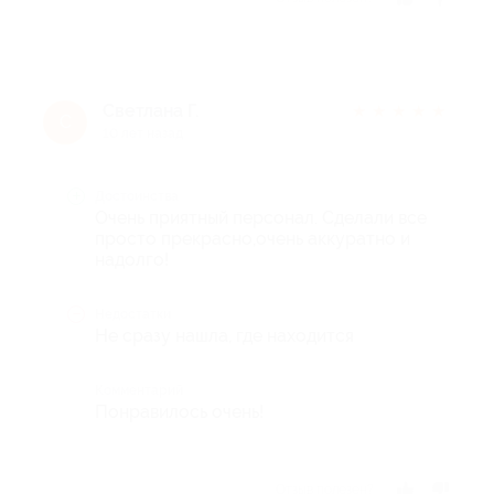
Светлана Г.
★
★
★
★
★
С
10 лет назад
Достоинства
Очень приятный персонал. Сделали все
просто прекрасно,очень аккуратно и
надолго!
Недостатки
Не сразу нашла, где находится
Комментарий
Понравилось очень!
Отзыв полезен?