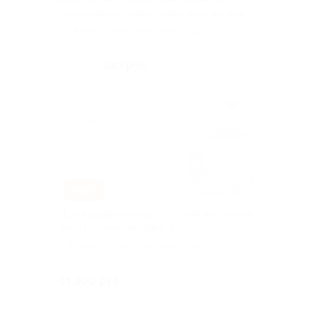
состояния по снимку семи чакр и ауры
г. Казань, Спартаковская ул, д. 2
Куплено 47
140 руб.
700 руб.
–85%
Процедуры по уходу за телом или кожей
лица в салоне Healthy Joy
г. Казань, Спартаковская ул, д. 2
Куплено 69
от 300 руб.