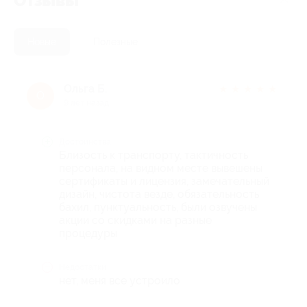
Отзывы
Новые
Полезные
Ольга Б.
★
★
★
★
★
О
9 лет назад
Достоинства
Близость к транспорту, тактичность
персонала, на видном месте вывешены
сертификаты и лицензия, замечательный
дизайн, чистота везде, обязательность
бахил, пунктуальность, были озвучены
акции со скидками на разные
процедуры
Недостатки
нет, меня все устроило