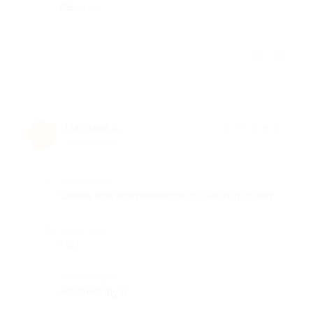
работы.
Отзыв полезен?
Наталья К.
★
★
★
★
★
Н
10 лет назад
Достоинства
Очень все понравилось,до сих пор хожу
Недостатки
Нет
Комментарий
Рекомендую