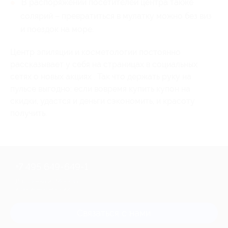
В распоряжении посетителей центра также
солярий – превратиться в мулатку можно без виз
и поездок на море.
Центр эпиляции и косметологии постоянно
рассказывает у себя на страницах в социальных
сетях о новых акциях . Так что держать руку на
пульсе выгодно: если вовремя купить купон на
скидки, удастся и деньги сэкономить, и красоту
получить.
+7 495 649-649-1
Для звонка из Москвы
и регионов России
Связаться с нами