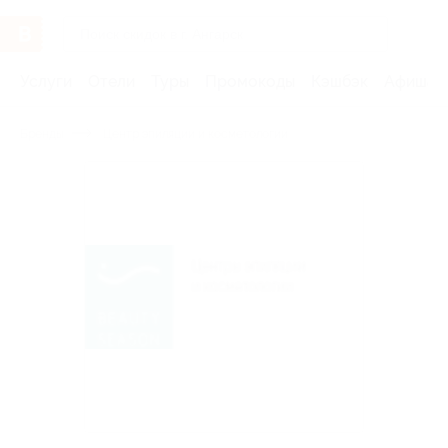
Услуги
Отели
Туры
Промокоды
Кэшбэк
Афиша 
Бренды
Центр эпиляции и косметологии