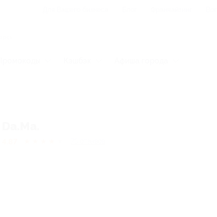
Для Вашего бизнеса
Блог
Франчайзинг
Воп
Промокоды
Кэшбэк
Афиша города
Da.Ma.
4.87
★
★
★
★
★
75
отзывов