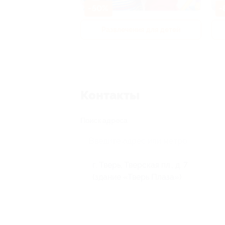
-50%
-
р и педикюр
Развлечения для детей
Контакты
Поиск адреса
г. Тверь, Тверская пл., д. 7
(здание «Тверь Плаза»)