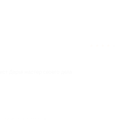
★
★
★
★
★
ист Дарья мастер своего дела
ек считает отзыв полезным