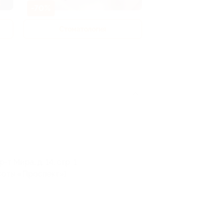
-70%
-50%
Стоматология
Рестораны 
р-т Мира, д. 14, стр. 1
соты «Проспект»)