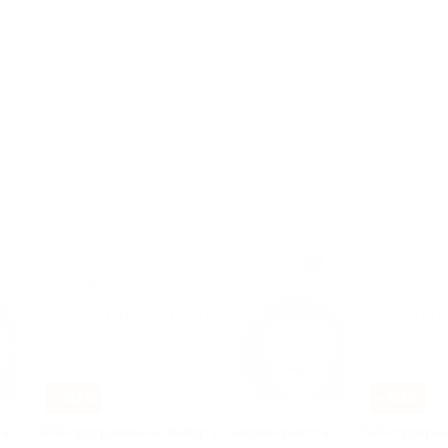
но 3
–50%
–50%
 в
SPA-программа на выбор в салоне красоты
SPA-програм