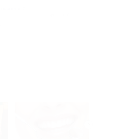
рская пл, д. 7
Куплено 60
.