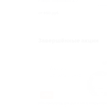
г. Тверь, Тверская пл, д. 7
Купле
от 850 руб.
Завершённые акции
–70%
SPA-комплексы для рук и ног с покрытием