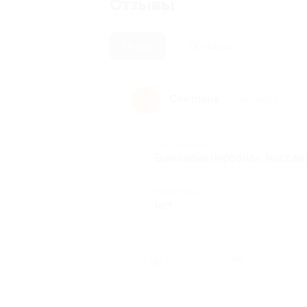
Отзывы
Новые
Полезные
Светлана
С
6 лет назад
Достоинства
Вежливый персонал, массаж
Недостатки
нет
1 челов
1