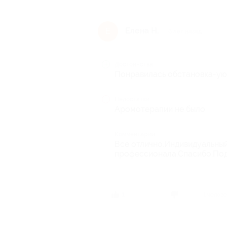
Елена Н.
Е
6 лет назад
Достоинства
Понравилась обстановка-ую
Недостатки
Аромотерапии не было
Комментарий
Все отлично.Индивидуальный
профессионала.Спасибо.Под
1 челов
1