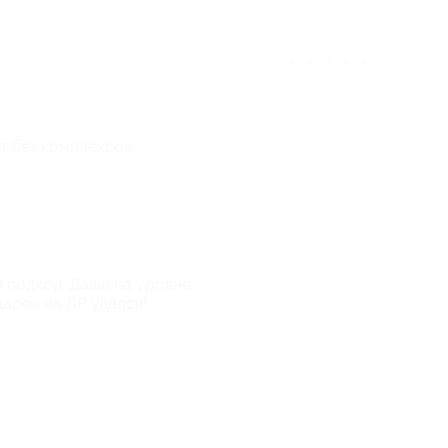
★
★
★
★
★
т без комплексов
 подход, Даша на уровне
арок на ДР удался!
ек считает отзыв полезным