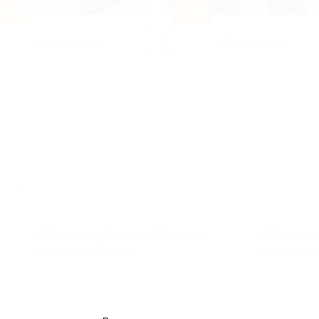
80%
-50%
Диагностика
Развлечения
г. Москва, ул. Большая Тульская,
г. Москва, п
д. 2 (вход в 3 арку)
(салон кра