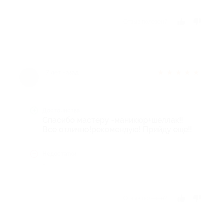
Отзыв полезен?
★
★
★
★
★
7 лет назад
Достоинства
Спасибо мастеру -маникюр+шеллак!!
Все отлично!рекомендую! Прийду еще!!
Недостатки
-
Отзыв полезен?