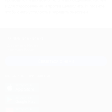
проводится и для всего тела, и для отдельных частей,
и для оздоровления, и против целлюлита. И, главное,
чтобы снять усталость и зарядить энергией.
+7 495 649-649-1
Для звонка из Москвы
и регионов России
Связаться с нами
МОБИЛЬНОЕ ПРИЛОЖЕНИЕ
загрузить в
App Store
загрузить в
Google Play
загрузить в