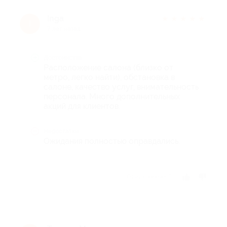
Inga
★
★
★
★
★
I
7 лет назад
Достоинства
Расположение салона (близко от
метро, легко найти), обстановка в
салоне, качество услуг, внимательность
персонала. Много дополнительных
акций для клиентов.
Недостатки
Ожидания полностью оправдались.
Отзыв полезен?