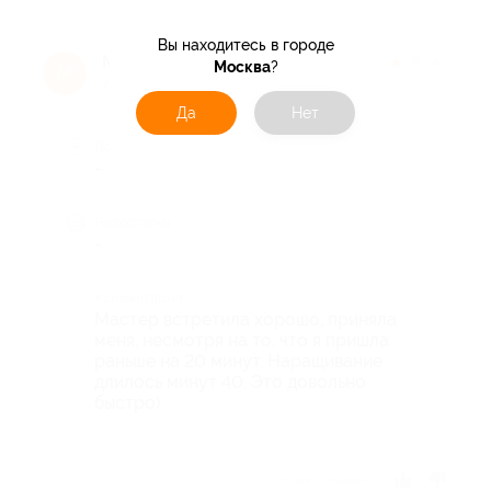
Вы находитесь в городе
Мила П.
★
★
★
★
★
Москва
?
М
7 лет назад
Да
Нет
Достоинства
-
Недостатки
-
Комментарий
Мастер встретила хорошо, приняла
меня, несмотря на то, что я пришла
раньше на 20 минут. Наращивание
длилось минут 40. Это довольно
быстро)
Отзыв полезен?