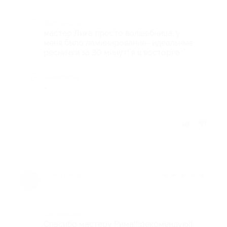
Достоинства
мастер Лика просто волшебница, у
меня было ламинирование- идеальные
реснички за 30 минут! я в восторге :*
Недостатки
-
Отзыв полезен?
★
★
★
★
★
7 лет назад
Достоинства
Спасибо мастеру Рима!!!рекомендую!!