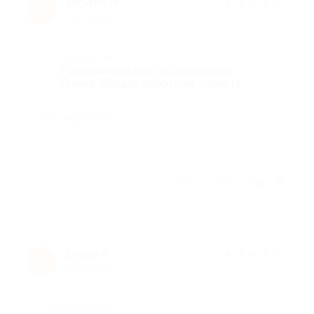
Татьяна М.
★
★
★
★
★
Т
7 лет назад
Достоинства
Понравилась мастер маникюра -
Римма. Делает работу на совесть,
Недостатки
-
Отзыв полезен?
Елена Л.
★
★
★
★
★
Е
7 лет назад
Достоинства