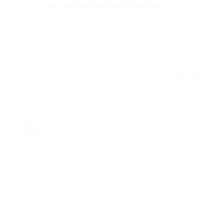
классический маникюр +шеллак!!
Недостатки
-
Отзыв полезен?
★
★
★
★
★
7 лет назад
Достоинства
-
Недостатки
-