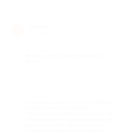
Светлана -.
★
★
★
★
★
С
7 лет назад
Достоинства
Милый, уютный салон. Недалеко от
метро.
Недостатки
-
Комментарий
Ооочень понравилось. Мастер Римма -
аккуратненько все сделала,
предупредила о доплатах. Множество
оттенков лака ( что редкость даже для
дорогих салонов) Даже подарили
подарки - подвеска и минипилочку...