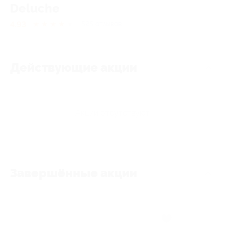
Deluche
4.93
★
★
★
★
★
525
отзывов
Действующие акции
Акции отсутствуют
Завершённые акции