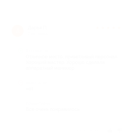
Дарья П.
★
★
★
★
★
Д
7 лет назад
Достоинства
Отличное место, приветливый персонал.
Хороший мастер. Хорошо сделала
аппаратный маникюр
Недостатки
нет
Комментарий
Все очень понравилось
Отзыв полезен?