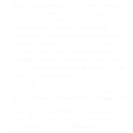
заказать услуги мастера, чтоб сделал прическу;
В салоне ухаживают за лицом. Это уход за кожей
лица (пилинг, чистка, маски, массаж), за
ресницами (ламинирование, наращивание,
окрашивание и т.д.) и за бровями (окрашивание,
коррекция). Купоны на скидки подарит ухоженное
личико без серьезного ущерба для кошелька;
Не теряет актуальности эпиляция. Вместо того,
чтобы купить бритву и регулярно мучиться, лучше
обратиться к людям знающим;
Дошли и до ногтей. Маникюр, педикюр,
наращивание и дизайн – теперь в транспорте
можно не прятать за одеждой неухоженные ногти.
Внешняя красота невозможна без внутреннего
спокойствия. Хочется расслабиться и отдохнуть –
пора на массаж в «Deluche». Процедура