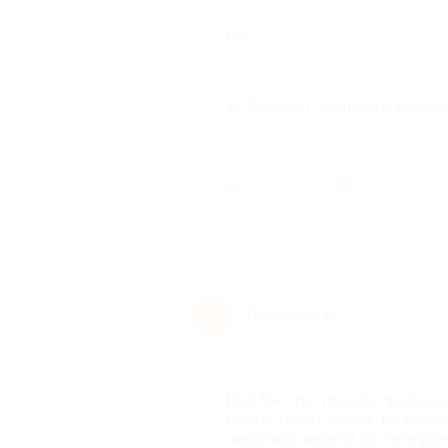
Недостатки
нет
Комментарий
за 15 минут удалили 6 родин
Был ли 
Гульчачак М.
Г
8 лет назад
Достоинства
Всё быстро, правда предлож
плату, чтобы узнать, не зло
недельки через 2 по телефон