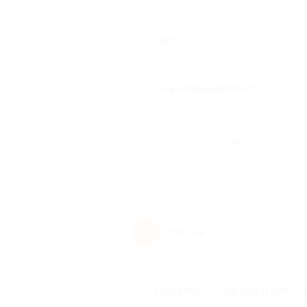
Недостатки
Нет
Комментарий
Всё понравилось!!!
Был ли 
Мария С.
М
9 лет назад
Достоинства
Профессиональный и компете