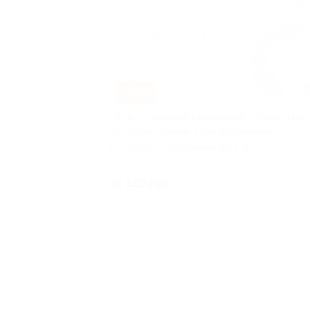
–80%
Прием маммолога-гинеколога, анализы и
удаление кожных новобразований
г. Казань, А. Камалеева пр-т, д. 8
Куплен
от 120 руб.