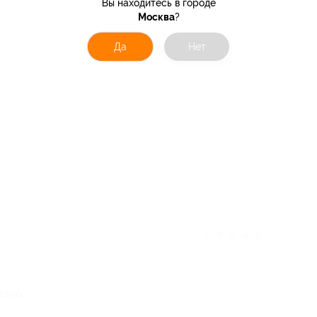
Вы находитесь в городе
Москва
?
Да
Нет
★
★
★
★
★
атно.