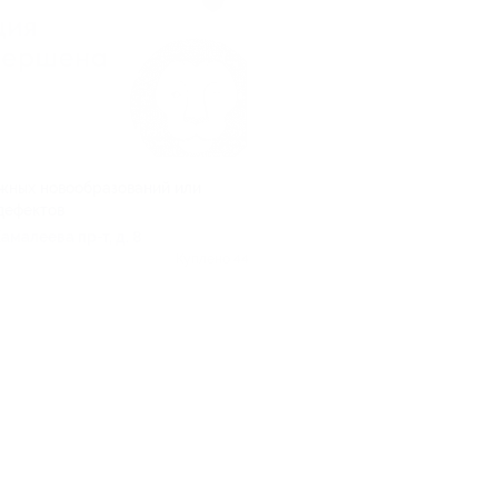
жных новообразований или
дефектов
 Камалеева пр-т, д. 8
Куплено 44
.