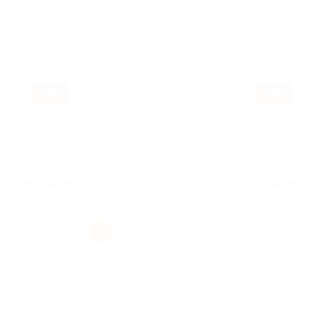
–76%
–76%
Удаление 1, 3 или 5 кожных новообразований
Удаление ко
или сосудистых дефектов
сосудистых 
г. Казань, А. Камалеева пр-т, д. 8
г. Казань, А.
о 56
Куплено 45
от 192 руб.
от 192 руб
1
2
3
4