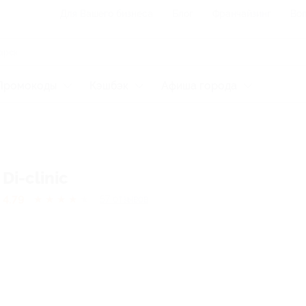
Для Вашего бизнеса
Блог
Франчайзинг
Воп
Промокоды
Кэшбэк
Афиша города
Di-clinic
4.79
★
★
★
★
★
57
отзывов