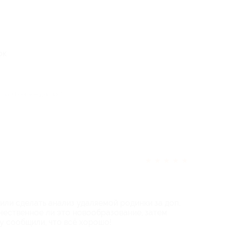
ок
отзыв полезен для вас?
★
★
★
★
★
или сделать анализ удаляемой родинки за доп.
качественное ли это новообразование, затем
у сообщили, что всё хорошо!