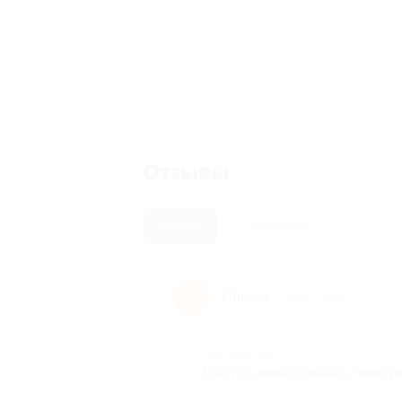
Отзывы
Новые
Полезные
Ильназ
И
8 лет назад
Достоинства
Быстро,качественно и аккур