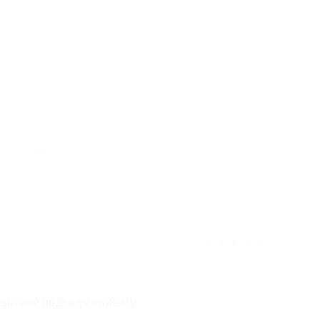
отзыв полезен для вас?
★
★
★
★
★
нтный подход к клиенту.