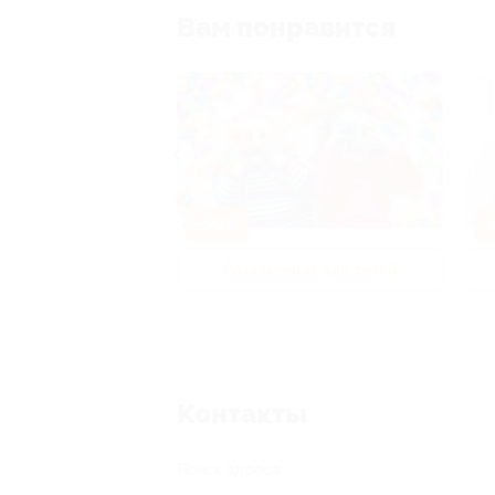
Вам понравится
-50%
-
р и педикюр
Развлечения для детей
Контакты
Поиск адреса