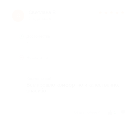
Светлана В.
★
★
★
★
★
С
2 года назад
Достоинства
-
Недостатки
-
Комментарий
Все прошло комфортно и качественно,
спасибо
Отзыв полезен?
1