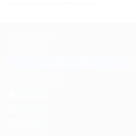
приемлемым ценам и заботе о клиентах.
+7 495 649-649-1
Для звонка из Москвы
и регионов России
Связаться с нами
МОБИЛЬНОЕ ПРИЛОЖЕНИЕ
загрузить в
App Store
загрузить в
Google Play
загрузить в
AppGallery