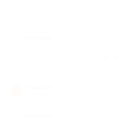
Недостатки
-
Комментарий
Рекомендую
Отзыв полезен?
людмила В.
★
★
★
★
★
л
3 года назад
Достоинства
Все отлично.