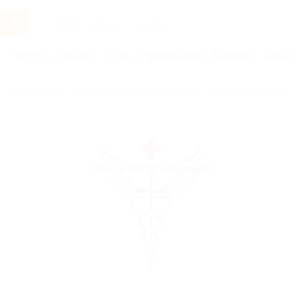
Услуги
Отели
Туры
Промокоды
Кэшбэк
Афиша 
Бренды
Лечебно-диагностический центр томографии им. Н. И. Пиро