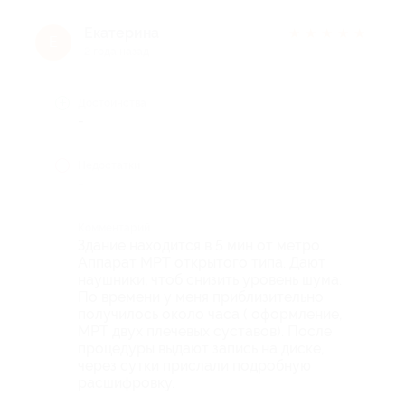
Екатерина
★
★
★
★
★
Е
2 года назад
Достоинства
-
Недостатки
-
Комментарий
Здание находится в 5 мин от метро.
Аппарат МРТ открытого типа. Дают
наушники, чтоб снизить уровень шума.
По времени у меня приблизительно
получилось около часа ( оформление,
МРТ двух плечевых суставов). После
процедуры выдают запись на диске,
через сутки прислали подробную
расшифровку.