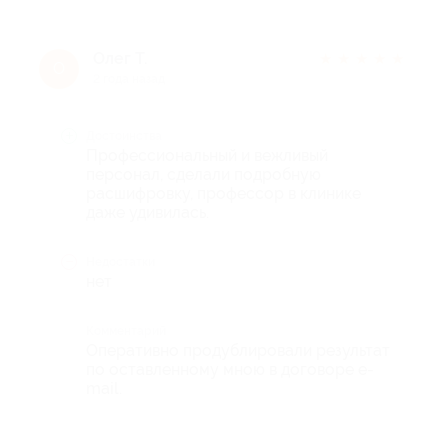
Олег Т.
★
★
★
★
★
О
2 года назад
Достоинства
Профессиональный и вежливый
персонал, сделали подробную
расшифровку, профессор в клинике
даже удивилась.
Недостатки
нет
Комментарий
Оперативно продублировали результат
по оставленному мною в договоре e-
mail.