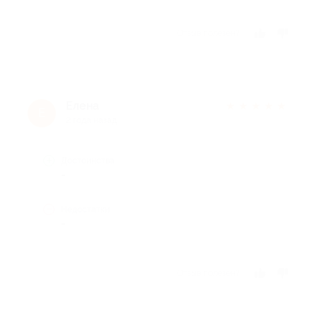
Отзыв полезен?
Елена
★
★
★
★
★
Е
2 года назад
Достоинства
-
Недостатки
-
Отзыв полезен?