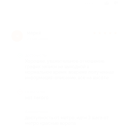
Отзыв полезен?
мария
★
★
★
★
★
м
2 года назад
Достоинства
Хорошее, уважительное отношение,
график записи на выходной в
нормальное время, вовремя полученная
информация-описание, все на высоте
Недостатки
нет такого
Комментарий
доступность от метро, идти 3 шага от
метро красные ворота