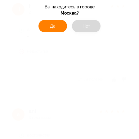
Наталья Б.
★
★
★
★
★
Вы находитесь в городе
Н
2 года назад
Москва
?
Да
Нет
Достоинства
-
Недостатки
-
Отзыв полезен?
ani
★
★
★
★
★
a
3 года назад
Достоинства