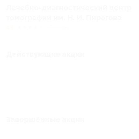
Лечебно-диагностический центр
томографии им. Н. И. Пирогова
4.9
★
★
★
★
★
474
отзывa
Действующие акции
Акции отсутствуют
Завершённые акции