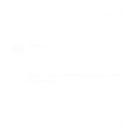
Отзыв полезен?
1
Ольга К.
★
★
★
★
★
О
2 года назад
Достоинства
Рядом с метро, вежливый персонал, всё
понравилось
Недостатки
-
Отзыв полезен?