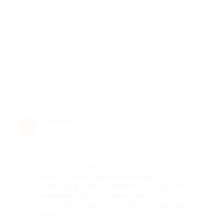
-
Недостатки
-
Отзыв полезен?
Алла Ш.
★
★
★
★
★
А
3 года назад
Достоинства
Все отлично. Выбираю только этот
центр, так как здесь открытый
томограф. Центы адекватные. Персонал
вежливый. Диск отдали сразу.
Заключение на почту уже на следующей
день.