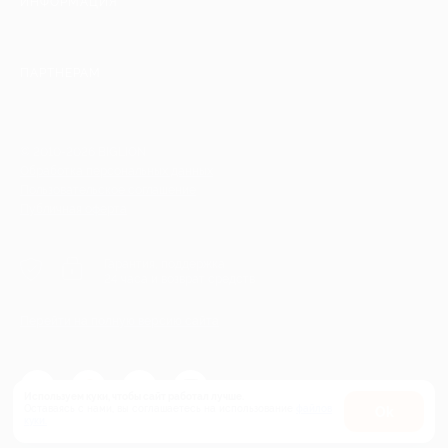
ИНФОРМАЦИЯ
ПАРТНЕРАМ
© 2010-2026 BIGLION
Обработка персональных данных
Пользовательское соглашение
Публичная оферта
Гарантия, поддержка
24 часа и возврат средств
Перейти на полную версию сайта
Используем куки, чтобы сайт работал лучше.
Оставаясь с нами, вы соглашаетесь на использование
файлов
Оk
куки.