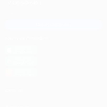
+7 495 649-649-1
Для звонка из Москвы
и регионов России
Связаться с нами
МОБИЛЬНОЕ ПРИЛОЖЕНИЕ
загрузить в
App Store
загрузить в
Google Play
загрузить в
AppGallery
КОМПАНИЯ