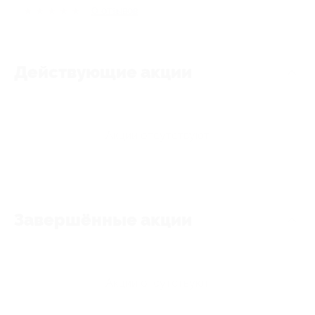
★
★
★
★
★
0
отзывов
Действующие акции
Акции отсутствуют
Завершённые акции
Акции отсутствуют