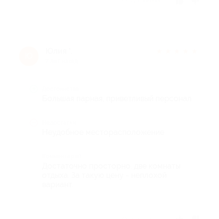
Отзыв полезен?
Юлия *.
★
★
★
★
★
Ю
7 лет назад
Достоинства
Большая парная, приветливый персонал
Недостатки
Неудобное месторасположение
Комментарий
Достаточно просторно. две комнаты
отдыха. За такую цену - неплохой
вариант.
Отзыв полезен?