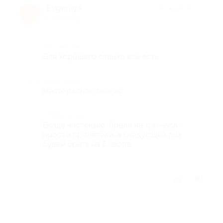
Evgeniya
★
★
★
★
★
E
6 лет назад
Достоинства
Для хорошего отдыха всё есть
Недостатки
месторасположение
Комментарий
Везде чистенько, брали на три часа -
просто пролетели, в следующий раз
будем брать на 5 часов
Отзыв полезен?
1