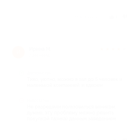
Отзыв полезен?
1
Ирина М.
★
★
★
★
★
И
7 лет назад
Достоинства
Тихо, уютно, можно в зал до 5 человек и
маленькой компанией, и вдвоем.
Недостатки
Не разрешили пользоваться веником,
думаю, эту проблему можно решить
покупкой тазика) данным заведением