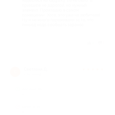
надеялись на кадушку. Ее не было. В
принципе не дорогой, но нужный
элемент. Прохладно в самом
помещении.. Хотя, это уже на любителя)
Ну и не много переживали за то, что
пинкод надо сообщать заранее.
Отзыв полезен?
1
1
Светлана Д.
★
★
★
★
★
С
7 лет назад
Достоинства
-
Недостатки
-