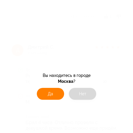
Отзыв полезен?
1
Дмитрий С.
★
★
★
★
★
Д
7 лет назад
Достоинства
Вы находитесь в городе
Ремонт, оформление, бассейн,
температура в сауне, аж 2 кровати)
Москва
?
Да
Нет
Недостатки
Минусов не нашлось
Комментарий
Брал 4 часа. Отлично провели с
девушкой время. Возможно еще придём.