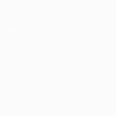
КОМПАНИЯ
ИНФОРМАЦИЯ
ПАРТНЕРАМ
© 2010-2026 BIGLION
Обработка персональных данных
Пользовательское соглашение
Публичная оферта
Гарантия, поддержка
24 часа и возврат средств
Перейти на полную версию сайта