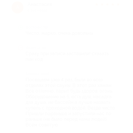
Анастасия
★
★
★
★
★
А
6 лет назад
Достоинства
Чисто, жарко, очень довольны
Недостатки
Сразу при записи заставили! сказать
пин код
Комментарий
Посещаем уже 4 раз, были во всех
отделах этой сауны. В этот раз хамам.
Все отлично, парит будь здоров, огонь.
Оборудование на 5, есть душ, насадка
для душа, не бассейн а лучше назвать
купель с проходной водой. Везде чисто.
Пришли пораньше и запустили нас по
раньше (не было перед нами людей).
Всем советую