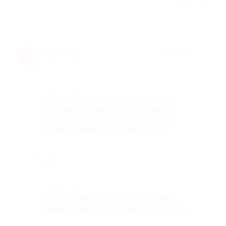
Ольга Р.
★
★
★
★
★
О
8 лет назад
Достоинства
Чисто, тихо, уютно по домашнему.
Бассейн отличный, прохладный, не
ледяной, не теплый, а тот который
нужно. Приветливый персонал.
Недостатки
нет
Комментарий
Всем понравилось, запланировали
ежемесячное посещение этой сауны.