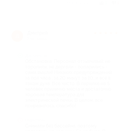
Отзыв полезен?
1
1
Дмитрий
★
★
★
★
★
Д
7 лет назад
Достоинства
Обстановка. Персонал отзывчивый: не
торопили, не дергали - попарились -
сами вышли) Никаких предупреждений
за пол часа , за 20 минут. за 10...и все в
таком духе. Все чисто. В парилке на 5
человек прилично места и достаточно
хорошая температура для
электрической печки. В целом, все
понравилось, спасибо!
Недостатки
Снимали без бассейна, поэтому