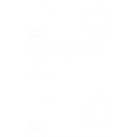
–50%
2 или 3 часа посещения финской сауны
или хаммама в банном комплексе «Ева»
г. Волгоград, Рокоссовского ул,
д. 72
Куплено 45
от 600 руб.
–50%
2 или 3 часа посещения финской сауны