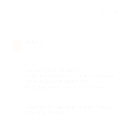
Отзыв полезен?
2
Инна Г.
★
★
★
★
★
И
7 лет назад
Достоинства
Снимали зал №3,Нам все
понравилось.Чисто,встретила вежливая
девушка,бассейн чистый,все
оборудование в рабочем состоянии.
Недостатки
плохо,что нет проветривания в комнате
отдыха,душновато