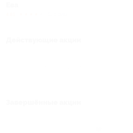
Ева
4.81
★
★
★
★
★
53
отзывa
Действующие акции
Акции отсутствуют
Завершённые акции