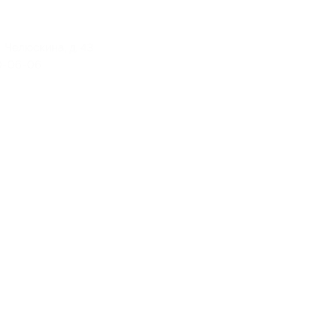
л. Челюскина, д. 43
70-06-06