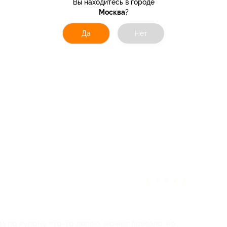
Вы находитесь в городе
Москва
?
Да
Нет
★
★
★
★
★
з по купону что-то делаю, может повезло, но