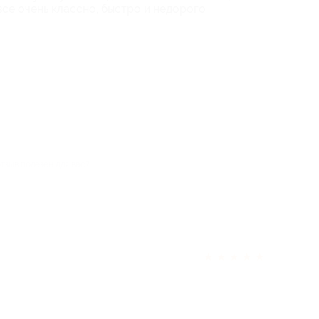
все очень классно, быстро и недорого
отзыв полезен для вас?
★
★
★
★
★