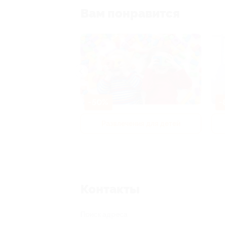
Вам понравится
-50%
-
р и педикюр
Развлечения для детей
Контакты
Поиск адреса