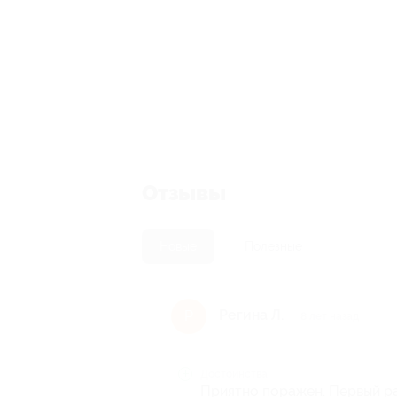
Отзывы
Новые
Полезные
Регина Л.
Р
8 лет назад
Достоинства
Приятно поражен. Первый ра