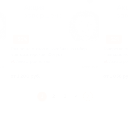
–50%
–52%
Тонировка стекол автомобиля на выбор
Тонировка с
в автомастерской «Фокус»
в автомасте
Авиастроительная
Авиастро
 118
Куплено 15
от 1 200 руб.
от 1 056 ру
1
2
3
4