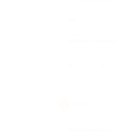
Недостатки
нет
Комментарий
удобно что по записи
Был ли 
Pash K.
P
8 лет назад
Достоинства
Чисто, комфортно