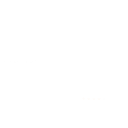
отзыв полезен для вас?
★
★
★
★
★