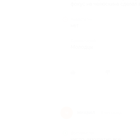
фокус на челюскина сделал 
Недостатки
нет
Комментарий
Молодцы
Был ли 
михаил
м
8 лет назад
Достоинства
чисто, аккуратно все