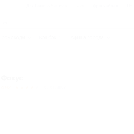
Для Вашего бизнеса
Блог
Франчайзинг
Воп
Промокоды
Кэшбэк
Афиша города
Фокус
4.92
★
★
★
★
★
65
отзывов