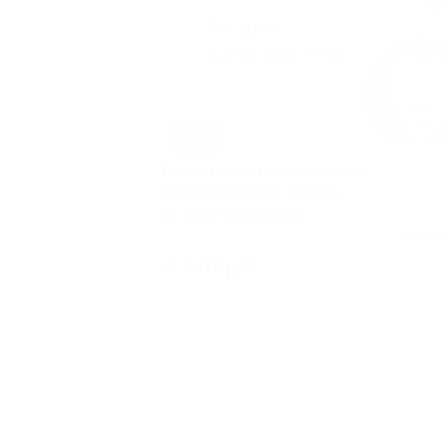
–50%
Тонировка стекол автомобиля
в автомастерской «Фокус»
Авиастроительная
+2
Куплено
от 1 475 руб.