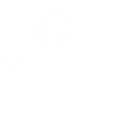
текол автомобиля на выбор
рской «Фокус»
ительная
Куплено 20
б.