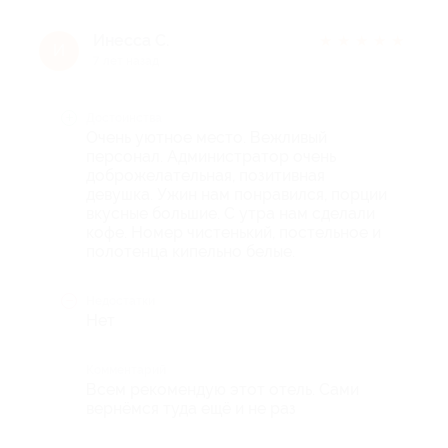
Инесса С.
★
★
★
★
★
И
7 лет назад
Достоинства
Очень уютное место. Вежливый
персонал. Администратор очень
доброжелательная, позитивная
девушка. Ужин нам понравился, порции
вкусные большие. С утра нам сделали
кофе. Номер чистенький, постельное и
полотенца кипельно белые.
Недостатки
Нет
Комментарий
Всем рекомендую этот отель. Сами
вернёмся туда ещё и не раз