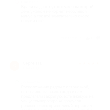
Недостатки
Брали на двое суток с уженом второй
день уженом не кормят небольшой
минус а так всё замечательно скоро
поедим ещё.
Отзыв полезен?
1
Сергей Н.
★
★
★
★
★
С
7 лет назад
Достоинства
Расположение рядом с остановкой,
есть парковка возле входа и нам
предлагали закрытую, есть джакузи на
улицу температура 40градусов
реально.очень приветливый персонал,