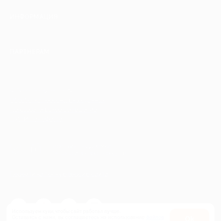
ИНФОРМАЦИЯ
ПАРТНЕРАМ
© 2010-2026 BIGLION
Обработка персональных данных
Пользовательское соглашение
Публичная оферта
Гарантия, поддержка
24 часа и возврат средств
Перейти на полную версию сайта
Используем куки, чтобы сайт работал лучше.
Оставаясь с нами, вы соглашаетесь на использование
файлов
Оk