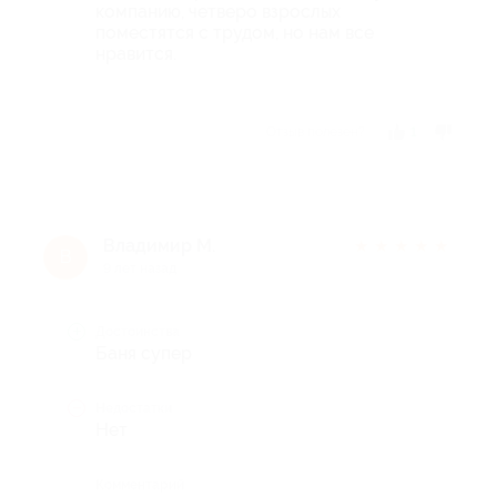
компанию, четверо взрослых
поместятся с трудом, но нам все
нравится.
Отзыв полезен?
1
Владимир М.
★
★
★
★
★
В
9 лет назад
Достоинства
Баня супер
Недостатки
Нет
Комментарий