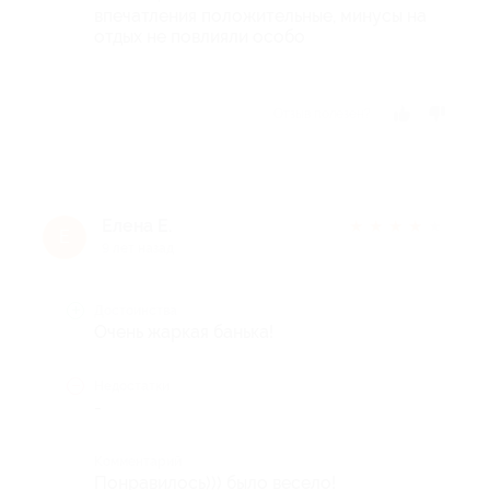
впечатления положительные, минусы на
отдых не повлияли особо
Отзыв полезен?
Елена Е.
★
★
★
★
★
Е
9 лет назад
Достоинства
Очень жаркая банька!
Недостатки
-
Комментарий
Понравилось))) было весело!