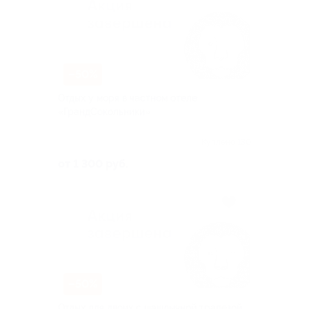
–50%
Отдых у моря в частном отеле
«ГрандСокольники»
Куплено 130
от 1 300 руб.
–50%
Отдых для двоих с шашлычной трапезой