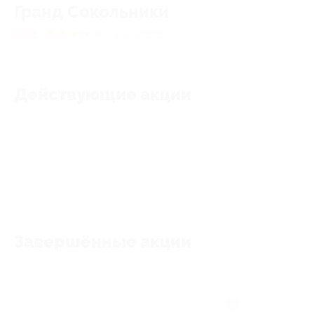
Гранд Сокольники
4.62
★
★
★
★
★
76
отзывов
Действующие акции
Акции отсутствуют
Завершённые акции