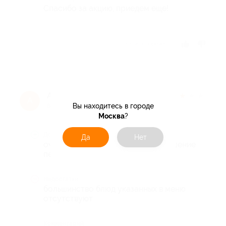
Спасибо за акцию, приедем еще!
Отзыв полезен?
Александра П.
★
★
★
★
★
А
Вы находитесь в городе
8 лет назад
Москва
?
Достоинства
Да
Нет
очень вкусная еда, хорошее отношение
персонала, чистые комнаты
Недостатки
большинство блюд указанных в меню
отсутствуют
Комментарий