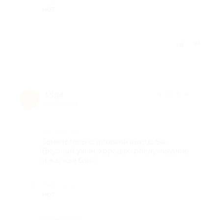
нет
Отзыв полезен?
Olga
★
★
★
★
★
O
8 лет назад
Достоинства
Замечательно провели выходные.
Вкусный ужин, хорошее обслуживание
и жаркая баня.
Недостатки
нет
Комментарий