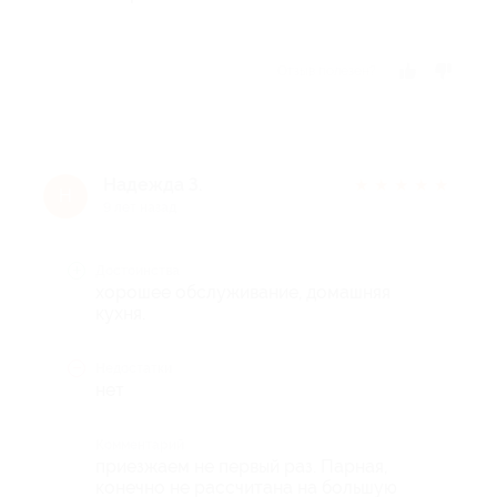
Отзыв полезен?
Надежда З.
★
★
★
★
★
Н
9 лет назад
Достоинства
хорошее обслуживание, домашняя
кухня.
Недостатки
нет
Комментарий
приезжаем не первый раз. Парная,
конечно не рассчитана на большую