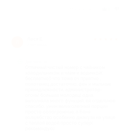
Отзыв полезен?
1
Леся Е.
★
★
★
★
★
Л
7 лет назад
Достоинства
Отличный чистый номер с чайником
холодильником и чаем и водичкой(
бесплатно!) что тоже оч приятно ,
полотенец достаточно, фен и мыльные
принадлежности, администратор-
огонь( большая молодец) одна
выполняла много функций, ей отдельное
спасибо, ужин великолепный порции
просто оооогромные, а Баня
волшебство особенно джакузи на улице
с тёплой водой просто супер(
рекомендую)