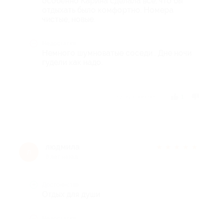
особенно Карина сделала все, что бы
отдыхать было комфортно. Номера
чистые, новые.
Недостатки
Немного шумноватые соседи . Дне ночи
гудели как надо.
Отзыв полезен?
1
людмила
★
★
★
★
★
л
8 лет назад
Достоинства
Отдых для души
Недостатки