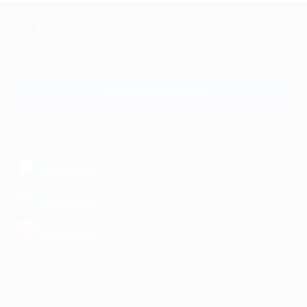
+7 495 649-649-1
Для звонка из Москвы
и регионов России
Связаться с нами
МОБИЛЬНОЕ ПРИЛОЖЕНИЕ
загрузить в
App Store
загрузить в
Google Play
загрузить в
AppGallery
КОМПАНИЯ