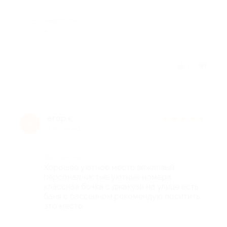
Недостатки
-
Отзыв полезен?
1
егор к.
★
★
★
★
★
е
7 лет назад
Достоинства
Хорошее уютное место,вежливый
персонал,чистые уютные номера
классная бочка с джакузи на улице есть
баня с бассеином,рекомендую поситить
это место .