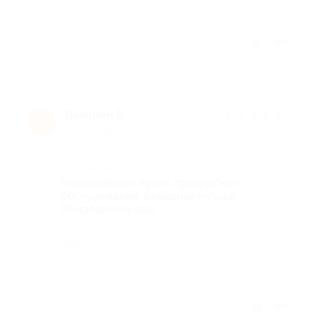
Отзыв полезен?
Валерий В.
★
★
★
★
★
В
5 лет назад
Достоинства
Великолепная кухня, прекрасное
обслуживание, шикарная музыка!
Понравилось всё!
Недостатки
-
Отзыв полезен?