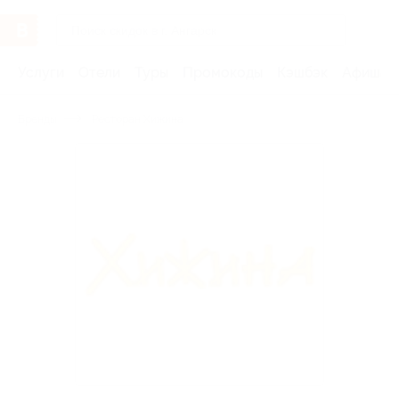
Услуги
Отели
Туры
Промокоды
Кэшбэк
Афиша 
Бренды
Ресторан Хижина