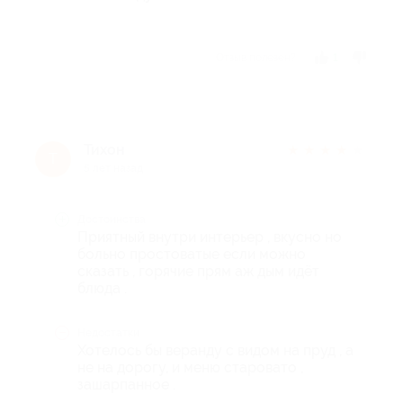
Отзыв полезен?
1
Тихон
★
★
★
★
★
Т
5 лет назад
Достоинства
Приятный внутри интерьер , вкусно но
больно простоватые если можно
сказать , горячие прям аж дым идёт
блюда .
Недостатки
Хотелось бы веранду с видом на пруд , а
не на дорогу, и меню старовато ,
зашарпанное .