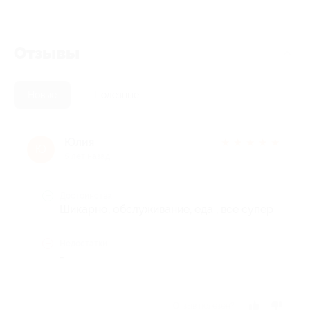
Отзывы
Новые
Полезные
Юлия
★
★
★
★
★
Ю
5 лет назад
Достоинства
Шикарно, обслуживание, еда , все супер
Недостатки
-
Отзыв полезен?