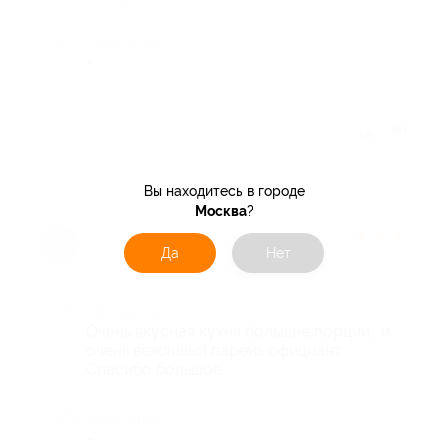
Недостатки
-
Отзыв полезен?
Вы находитесь в городе
Москва
?
★
★
★
★
★
5 лет назад
Да
Нет
Достоинства
Очень вкусная кухня большие порции , и
очень вежливый парень официант .
Спасибо большое
Недостатки
-