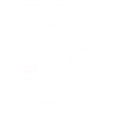
Все напитки в сети ресторанов
грузинской кухни «Хижина» за полцены
Нахимовский проспект
+11
Куплено 56
50 руб.
скидка 50% за
–50%
Всё меню и напитки в сети грузинских
ресторанов «Хижина» за полцены
Чертановская
+4
Куплено 6 125
100 руб.
скидка 50% за