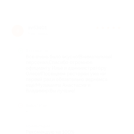
av53401
★
★
★
★
★
a
5 лет назад
Достоинства
Все очень было вкусно!Внимательный
персонал,Спасибо огромное
официанту Илье и администратору
Олесе!Посещаем ресторан уже ни
первый раз,и обязательно вернёмся
ещё!Музыканты Анастасия и
Владимир,Вы лучшие!
Недостатки
-
Комментарий
Рекомендую на 100%