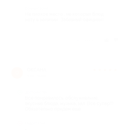
Комментарий
Не плохое место , не которых блюд
нету в наличии . Забавный официант .
Отзыв полезен?
ОКСАНА
★
★
★
★
★
О
5 лет назад
Достоинства
Все понравилось, обслуживание,
вкусные блюда, музыка, зал. Все супер!!!
Обязательно придём ещё.
Недостатки
-