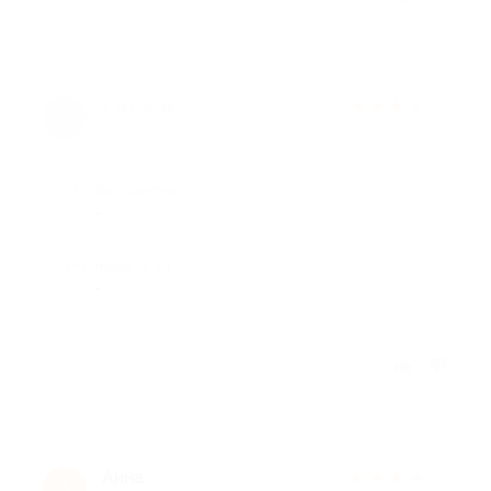
★
★
★
★
★
5 лет назад
Достоинства
-
Недостатки
-
Отзыв полезен?
Анна
★
★
★
★
★
А