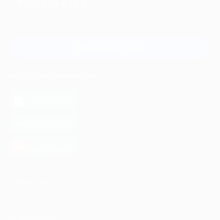
+7 495 649-649-1
Для звонка из Москвы
и регионов России
Связаться с нами
МОБИЛЬНОЕ ПРИЛОЖЕНИЕ
загрузить в
App Store
загрузить в
Google Play
загрузить в
AppGallery
КОМПАНИЯ
ИНФОРМАЦИЯ