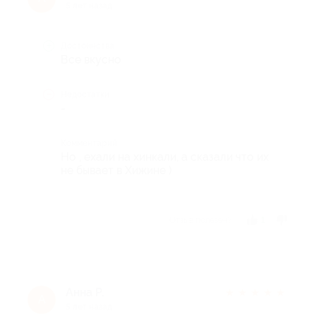
5 лет назад
Достоинства
Все вкусно
Недостатки
-
Комментарий
Но , ехали на хинкали, а сказали что их
не бывает в Хижине )
Отзыв полезен?
1
Анна Р.
★
★
★
★
★
А
5 лет назад