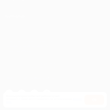
ПАРТНЕРАМ
© 2010-2026 BIGLION
Обработка персональных данных
Пользовательское соглашение
Публичная оферта
Гарантия, поддержка
24 часа и возврат средств
Перейти на полную версию сайта
Используем куки, чтобы сайт работал лучше.
Оставаясь с нами, вы соглашаетесь на использование
файлов
Оk
куки.