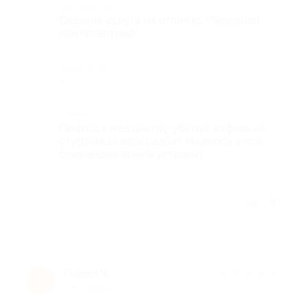
Достоинства
Оказана услуга на отлично. Персонал
компетентный.
Недостатки
-
Комментарий
Подход к мед.центру убитый, кафель на
ступеньках весь разбит. Надеюсь это в
ближайшее время устранят.
Отзыв полезен?
Павел Ч.
★
★
★
★
★
П
7 лет назад