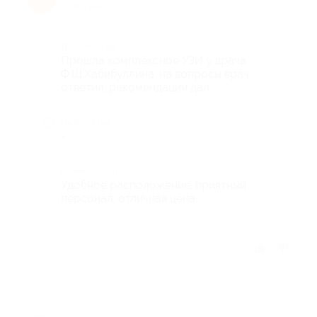
7 лет назад
Достоинства
Прошла комплексное УЗИ у врача
Ф.Ш.Хабибуллина, на вопросы врач
ответил, рекомендации дал
Недостатки
-
Комментарий
Удобное расположение, приятный
персонал, отличная цена.
Отзыв полезен?