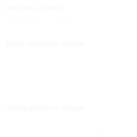
Импульс-Ангио
4.91
★
★
★
★
★
347
отзывов
Действующие акции
Акции отсутствуют
Завершённые акции