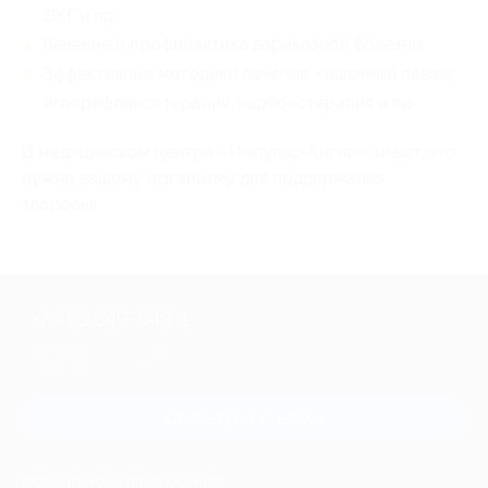
ЭКГ и пр.;
Лечение и профилактика варикозной болезни;
Эффективные методики лечения: кишечный лаваж,
иглорефлексотерапия, карбокстерапия и пр.
В медицинском центре «Импульс-Ангио» знают, что
нужно вашему организму для поддержания
здоровья.
+7 495 649-649-1
Для звонка из Москвы
и регионов России
Связаться с нами
МОБИЛЬНОЕ ПРИЛОЖЕНИЕ