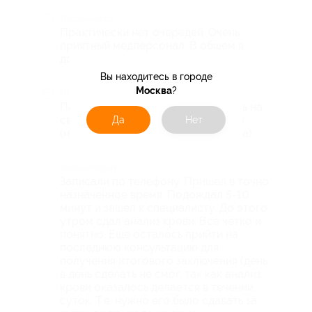
Достоинства
Практически нет очередей. Очень
приятный медперсонал. В общем я
доволен.
Вы находитесь в городе
Москва
?
Недостатки
Парковку найти сложно) пришлось на
свой страх и риск бросать машину
Да
Нет
(надеясь на отсутствие эвакуатора)
Комментарий
Записали по телефону. Пришел в точно
назначенное время. Подождал 5-10
минут и зашел к специалисту. До этого
утром сдал анализ крови. Все чётко и
понятно. Еще осталось прийти на
последнюю консультацию для
получения итогового заключения (день
в день сделать не смог, так как анализ
крови оказалось делается в течении
суток. Т.е. нужно его было сдавать за