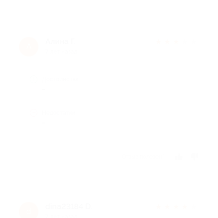
Алина Г.
★
★
★
★
★
А
7 лет назад
Достоинства
-
Недостатки
-
Отзыв полезен?
dina23184 D.
★
★
★
★
★
d
7 лет назад