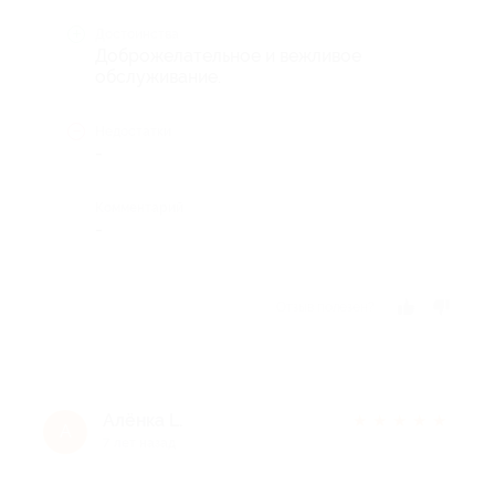
Достоинства
Доброжелательное и вежливое
обслуживание.
Недостатки
-
Комментарий
-
Отзыв полезен?
Алёнка L.
★
★
★
★
★
А
7 лет назад