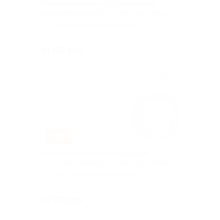
Гинекологическое обследование в
медицинском центре «Импульс-Ангио»
г. Казань, Хайдара Бигичева ул,
д. 28а
Куплено 61
от 572 руб.
–60%
Гинекологическое обследование
в сосудистом центре «Импульс-Ангио»
г. Казань, Хайдара Бигичева ул,
д. 28а
Куплено 187
от 572 руб.