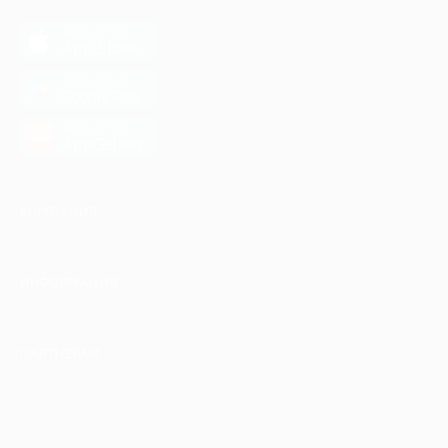
загрузить в
App Store
загрузить в
Google Play
загрузить в
AppGallery
КОМПАНИЯ
ИНФОРМАЦИЯ
ПАРТНЕРАМ
© 2010-2026 BIGLION