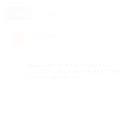
Новые
Полезные
Анастасия Н.
★
★
★
★
★
А
7 лет назад
Достоинства
Цена-качество. Мужу понравилось.
Подробная консультация и дальнейшие
направления. Спасибо !
Недостатки
-
Отзыв полезен?