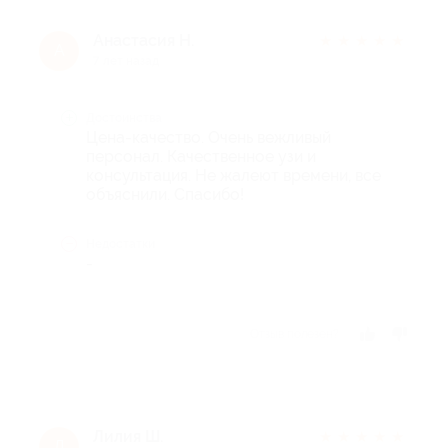
Анастасия Н.
★
★
★
★
★
А
7 лет назад
Достоинства
Цена-качество. Очень вежливый
персонал. Качественное узи и
консультация. Не жалеют времени, все
объяснили. Спасибо!
Недостатки
-
Отзыв полезен?
Лилия Ш.
★
★
★
★
★
Л