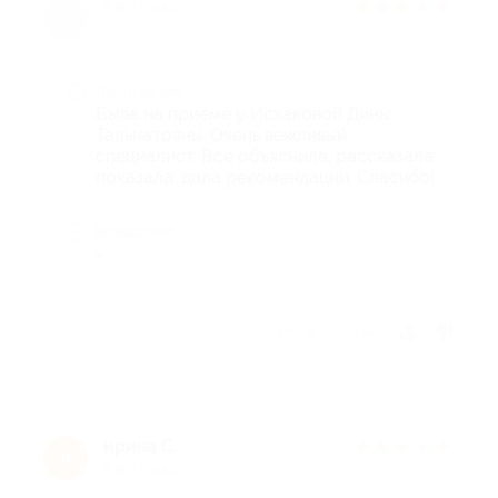
★
★
★
★
★
7 лет назад
Достоинства
Была на приёме у Исхаковой Дины
Тальнатовны. Очень вежливый
специалист. Все объяснила, рассказала
показала, дала рекомендации. Спасибо!
Недостатки
-
Отзыв полезен?
ирина С.
★
★
★
★
★
и
7 лет назад