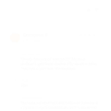
Отзыв полезен?
1
Екатерина Л.
★
★
★
★
★
Е
8 лет назад
Достоинства
Очень близко от метро !!!!! Можно
выбрать удобное время обучения и день.
Чистые и уютные помещения.
Недостатки
Нет
Комментарий
Начала заниматься английским языком в
группе с нуля (правда до этого конечно