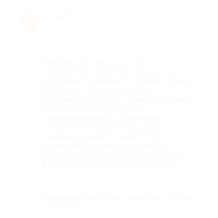
Hugo R.
★
★
★
★
★
H
8 лет назад
Достоинства
Недалеко от метро. Есть где
парковаться. Тепло) Моя группа была
дружная и подобрана по уровню. Тичер
улыбчивая, знающая свое дело)
Общение происходит преимущественно
на английском) за 8 занятий
значительно вырос в понимании
английского) Спасибо большое) И
конечно же не могу написать про
последний разговор, когда акция
закончилась. Мне предложили бонус)))
Благодарю Марину и данную школу)
Недостатки
Нельзя еще раз купить акцию на того же
человека)