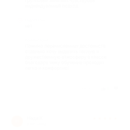
групповых занятиях чувствуешь
индивидуальный подход.
Недостатки
нет
Комментарий
Помимо перечисленных достоинств,
отдельно хочу выделить теплую и
дружественную атмосферу в классе,
благодаря чему обучение проходит
легко и комфортно!
Отзыв полезен?
2
Надя К.
★
★
★
★
★
Н
8 лет назад