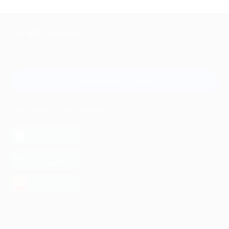
+7 495 649-649-1
Для звонка из Москвы
и регионов России
Связаться с нами
МОБИЛЬНОЕ ПРИЛОЖЕНИЕ
загрузить в
App Store
загрузить в
Google Play
загрузить в
AppGallery
КОМПАНИЯ