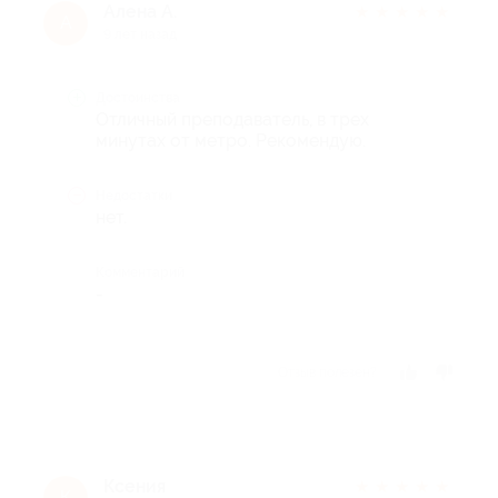
Алена А.
★
★
★
★
★
А
9 лет назад
Достоинства
Отличный преподаватель, в трех
минутах от метро. Рекомендую.
Недостатки
нет.
Комментарий
-
Отзыв полезен?
Ксения
★
★
★
★
★
К