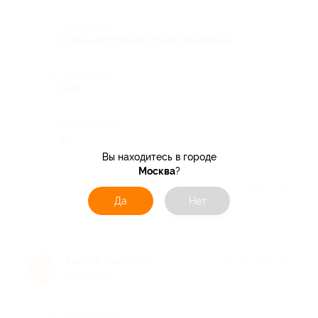
Достоинства
Очень хороший преподаватель!
Недостатки
Нет
Комментарий
рекомендую
Вы находитесь в городе
Москва
?
Отзыв полезен?
2
Да
Нет
Darina Rocheva
★
★
★
★
★
D
8 лет назад
Достоинства