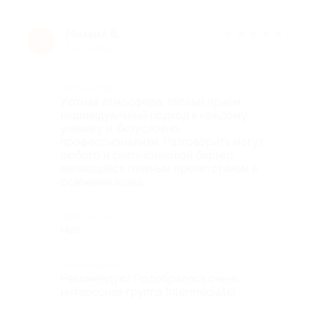
Михаил В.
★
★
★
★
★
М
8 лет назад
Достоинства
Уютная атмосфера, тёплый приём,
индивидуальный подход к каждому
ученику и, безусловно,
профессионализм. Разговорить могут
любого и снять языковой барьер,
являющийся главным препятствием в
освоении языка
Недостатки
Нет
Комментарий
Рекомендую! Подобралась очень
интересная группа Intermediate)