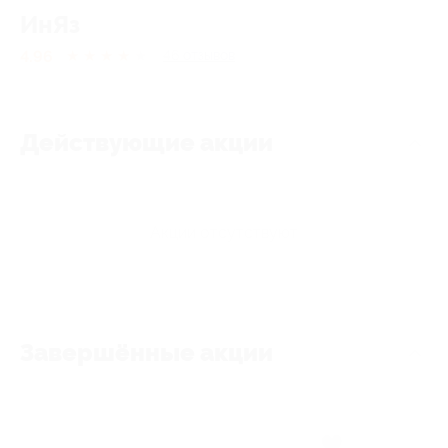
ИнЯз
4.96
★
★
★
★
★
46
отзывов
Действующие акции
Акции отсутствуют
Завершённые акции