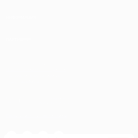
ИНФОРМАЦИЯ
ПАРТНЕРАМ
© 2010-2026 BIGLION
Обработка персональных данных
Пользовательское соглашение
Публичная оферта
Гарантия, поддержка
24 часа и возврат средств
Перейти на полную версию сайта