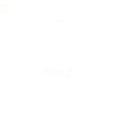
Услуги
Отели
Туры
Промокоды
Кэшбэк
Афиша 
Бренды
ИнЯз