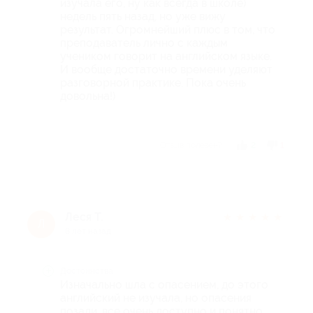
изучала его, ну как всегда в школе)
недель пять назад, но уже вижу
результат. Огромнейший плюс в том, что
преподаватель лично с каждым
учеником говорит на английском языке.
И вообще достаточно времени уделяют
разговорной практике. Пока очень
довольна!)
Отзыв полезен?
2
1
Леся Т.
★
★
★
★
★
Л
8 лет назад
Достоинства
Изначально шла с опасением, до этого
английский не изучала, но опасения
позади, все очень доступно и понятно