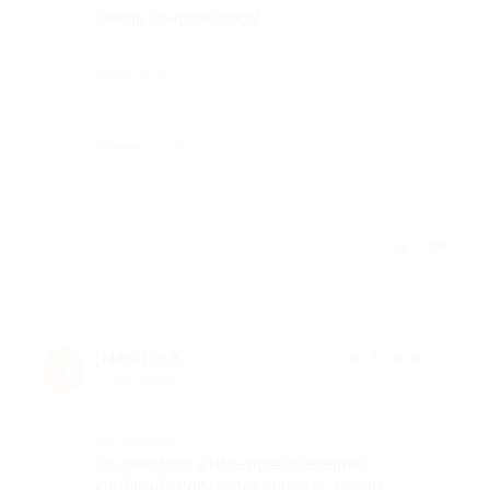
Очень понравилось!
Недостатки
-
Комментарий
-
Отзыв полезен?
Natalya К.
★
★
★
★
★
N
9 лет назад
Достоинства
понравился стиль преподавания,
удобный график посещения. также