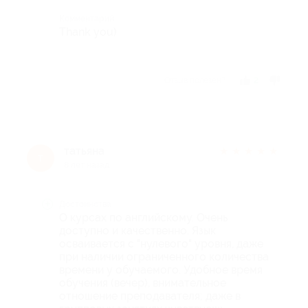
Комментарий
Thank you)
Отзыв полезен?
2
татьяна
★
★
★
★
★
т
8 лет назад
Достоинства
О курсах по английскому. Очень
доступно и качественно. Язык
осваивается с "нулевого" уровня, даже
при наличии ограниченного количества
времени у обучаемого. Удобное время
обучения (вечер), внимательное
отношение преподавателя; даже в