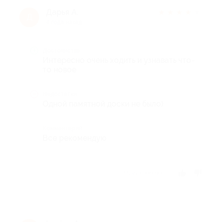
Дарья А.
★
★
★
★
★
Д
4 года назад
Достоинства
Интересно очень ходить и узнавать что-
то новое
Недостатки
Одной памятной доски не было)
Комментарий
Все рекомендую
Отзыв полезен?