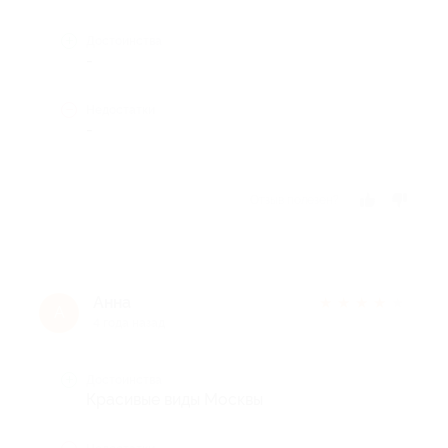
Достоинства
-
Недостатки
-
Отзыв полезен?
Анна
★
★
★
★
★
А
4 года назад
Достоинства
Красивые виды Москвы