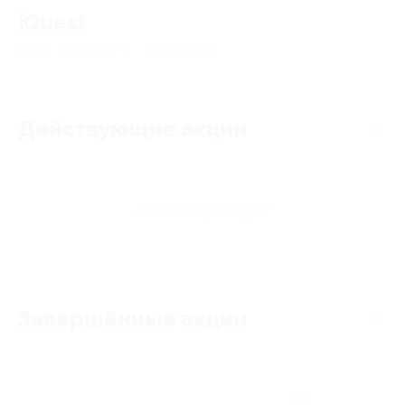
iQuest
4.84
★
★
★
★
★
110
отзывов
Действующие акции
Акции отсутствуют
Завершённые акции