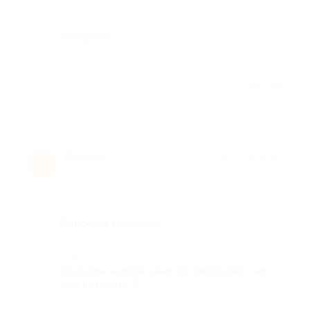
Недостатки
замерзли
Отзыв полезен?
Полина
★
★
★
★
★
П
4 года назад
Достоинства
Вопросы, маршрут
Недостатки
Слишком низкая цена за такой квест на
всю команду :D