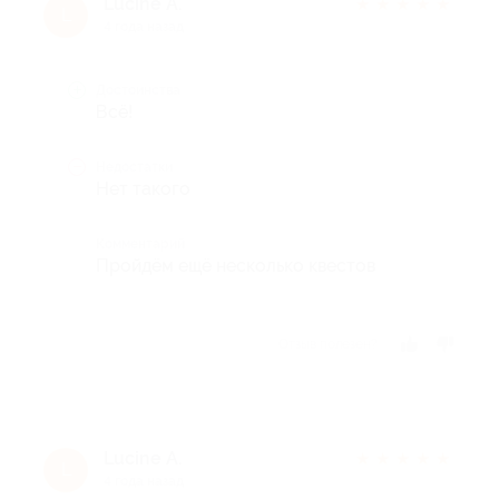
Lucine A.
★
★
★
★
★
L
4 года назад
Достоинства
Всё!
Недостатки
Нет такого
Комментарий
Пройдём ещё несколько квестов
Отзыв полезен?
Lucine A.
★
★
★
★
★
L
4 года назад