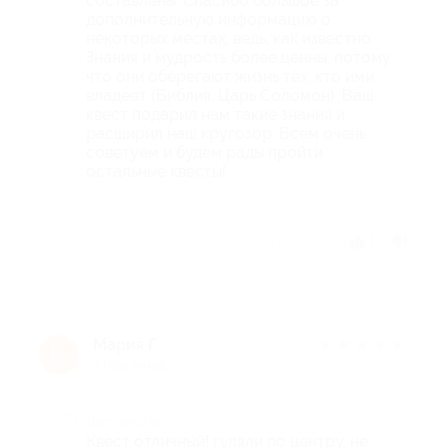
составлены. Спасибо большое за
дополнительную информацию о
некоторых местах, ведь, как известно:
Знания и мудрость более ценны, потому
что они оберегают жизнь тех, кто ими
владеет (Библия, Царь Соломон). Ваш
квест подарил нам такие знания и
расширил наш кругозор. Всем очень
советуем и будем рады пройти
остальные квесты!
Отзыв полезен?
1
Мария Г.
★
★
★
★
★
М
4 года назад
Достоинства
Квест отличный! гуляли по центру, не