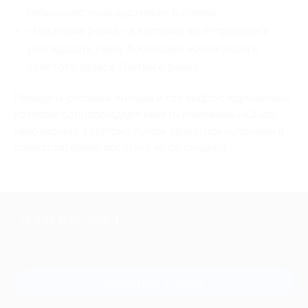
небезызвестный противник Бэтмена;
«Наследие рейха», в котором вы отправитесь
разгадывать тайну бесследно исчезнувшего
золотого запаса Третьего рейха.
Передать словами эмоции и тот выброс адреналина,
которые сопровождают квесты компании «iQuest»,
невозможно. Поэтому лучше запастись купонами и
самостоятельно посетить их со скидкой.
+7 495 649-649-1
Для звонка из Москвы
и регионов России
Связаться с нами