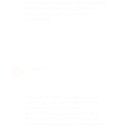
хочу ещё взять долгий квест.Веселее
проходить большой команией и в
золотую погоду!Рекомендую
однозначно)
Отзыв полезен?
sfaizok Ч.
★
★
★
★
★
s
4 года назад
Достоинства
Проходили квест Сердце москвы
семьёй от 5 до 45 лет. Всем очень
понравилось, подсказками
воспользовались один раз. Есть
вопросы достаточно сложные, но
логически решаемые. Рекомендуем!