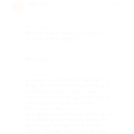
Лейла К.
★
★
★
★
★
Л
4 года назад
Достоинства
Интересный формат, низкая цена,
организация и вопросы.
Недостатки
Не нашла.
Комментарий
В первый раз купили уличный квест с
подругой, брали самый короткий по
Арбату,ибо было холодно.Хоть и
написано,что он лёгкий, думали,будет
скучно,но нет, вопросы хоть и
простые,но интересные и
познавательные.Арбат до этого так не
рассматривали и не узнавали.Были
вопросы,на которых вообще был
ступор)))В целом, все понравилось,