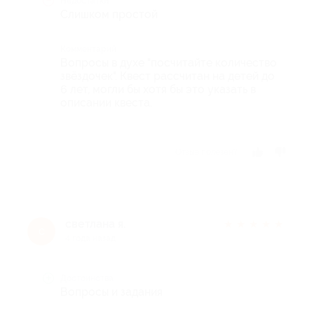
Недостатки
Слишком простой
Комментарий
Вопросы в духе "посчитайте количество
звёздочек". Квест рассчитан на детей до
6 лет, могли бы хотя бы это указать в
описании квеста.
Отзыв полезен?
светлана я.
★
★
★
★
★
с
4 года назад
Достоинства
Вопросы и задания