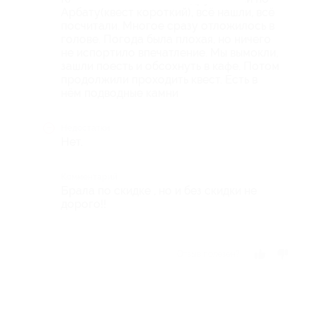
Арбату(квест короткий), всё нашли, всё
посчитали. Многое сразу отложилось в
голове. Погода была плохая, но ничего
не испортило впечатление. Мы вымокли,
зашли поесть и обсохнуть в кафе. Потом
продолжили проходить квест. Есть в
нём подводные камни
Недостатки
Нет.
Комментарий
Брала по скидке , но и без скидки не
дорого!!
Отзыв полезен?