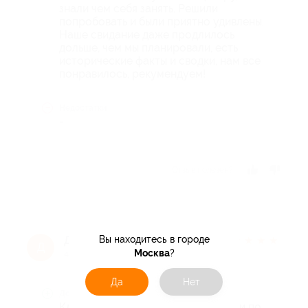
знали чем себя занять. Решили
попробовать и были приятно удивлены.
Наше свидание даже продлилось
дольше, чем мы планировали, есть
исторические факты и сводки, нам все
понравилось, рекумендуем!
Недостатки
-
Отзыв полезен?
Вы находитесь в городе
Джеки З.
★
★
★
★
★
Д
Москва
?
4 года назад
Да
Нет
Достоинства
Классный квест, мы с подругой шли по