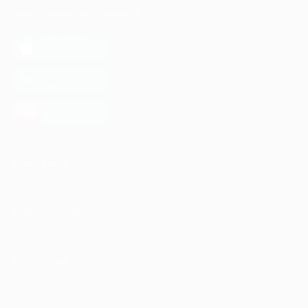
МОБИЛЬНОЕ ПРИЛОЖЕНИЕ
загрузить в
App Store
загрузить в
Google Play
загрузить в
AppGallery
КОМПАНИЯ
ИНФОРМАЦИЯ
ПАРТНЕРАМ