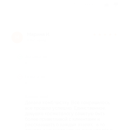
Отзыв полезен?
Марина И.
★
★
★
★
★
М
9 лет назад
Достоинства
-
Недостатки
-
Комментарий
Делала комб чистку. Все понравилось,
все прошло успешно. Единственное,
девушке косметологу советую быть
более приветливой с клиентами и
рассказывать о каждых этапах....а то