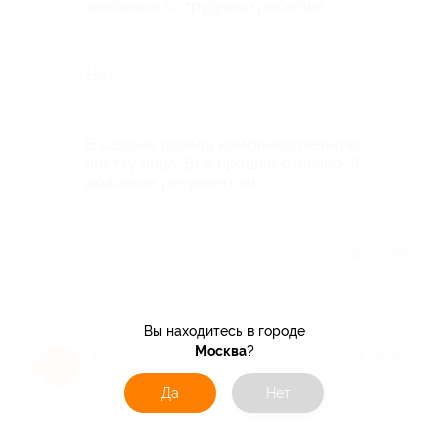
вежливые сотрудники ресепшн.
Недостатки
Нет
Комментарий
В салоне делала комбинированную
чистку лица. Все прошло отлично. Я
довольна результатом
Отзыв полезен?
2
Вы находитесь в городе
Москва
?
Ольга С.
★
★
★
★
★
О
10 лет назад
Да
Нет
Достоинства