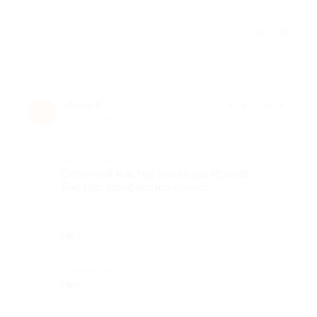
Отзыв полезен?
Анна К.
★
★
★
★
★
А
10 лет назад
Достоинства
Отличный мастер эпиляции Ирина!
Быстро, профессионально!
Недостатки
Нет
Комментарий
Нет