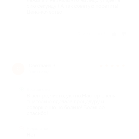
лежала и не знала что на лицо упадёт в
сию секунду ) А так советую посетить!
Цена-качество!
Отзыв полезен?
Светлана З.
★
★
★
★
★
С
9 лет назад
Достоинства
В центре, чисто, уютно.Мастер очень
тщательно сделала процедуру и
совершенно не больно! Большое
спасибо!
Недостатки
Нет