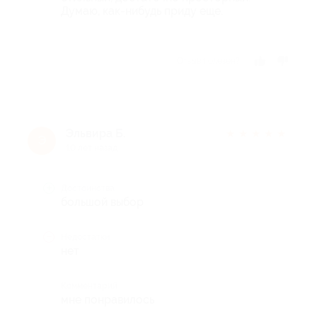
Думаю, как-нибудь приду еще.
Отзыв полезен?
Эльвира Б.
★
★
★
★
★
Э
10 лет назад
Достоинства
большой выбор
Недостатки
нет
Комментарий
мне понравилось