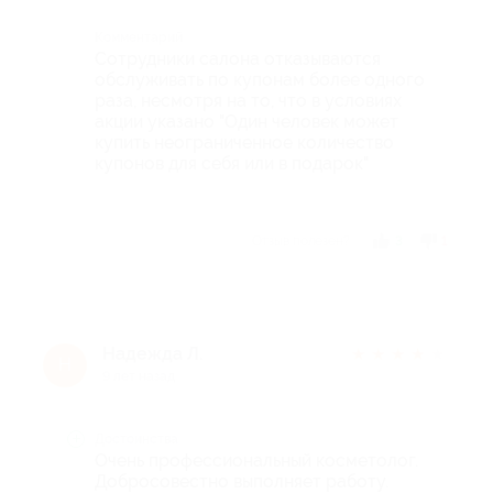
Комментарий
Сотрудники салона отказываются
обслуживать по купонам более одного
раза, несмотря на то, что в условиях
акции указано "Один человек может
купить неограниченное количество
купонов для себя или в подарок"
Отзыв полезен?
3
1
Надежда Л.
★
★
★
★
★
Н
9 лет назад
Достоинства
Очень профессиональный косметолог.
Добросовестно выполняет работу.