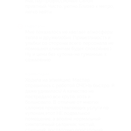
Мастер профессионал! Салон
приятный. Чисто, уютно.Близко к метро,
легко найти.
Недостатки
Мне показалось не хватает атмосферы
тепла и дружелюбия. Приветливость и
улыбки со стороны всего персонала не
помешают,клиентам будет спокойнее:)
Ну и цены без купона-не гуманные, к
сожалению.
Комментарий
Ходила на эпиляцию. Мастер
справилась с работой ОЧЕНЬ быстро. Я
даже удивилась) А качество не
пострадало,все круто, хоть и
больновато. В отличие от многих
салонов предоставляющих услуги по
купонам,этот НЕ подвальное
помещение, а вполне нормальный
симпатичный салончик, чистый,
стильный, достаточно просторный.