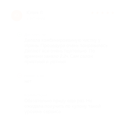
Юлия Л.
★
★
★
★
★
Ю
9 лет назад
Достоинства
Делала комбинированную чистку у
Ирины. Процедура очень понравилась.
Делают все очень тщательно. По
времени заняло 2,2ч. Сам салон
приятный и уютный.
Недостатки
нет
Комментарий
Обязательно приду еще раз. Не
ожидала получить по купону такой
уровень сервиса.