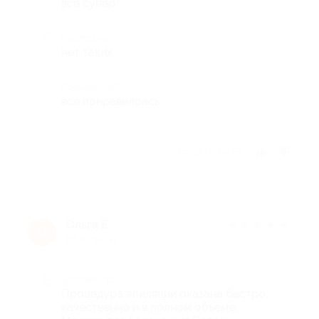
все супер
Недостатки
нет таких
Комментарий
все понравилоась
Отзыв полезен?
Ольга Е.
★
★
★
★
★
О
10 лет назад
Достоинства
Процедура эпиляции оказана быстро,
качественно и в полном объеме.