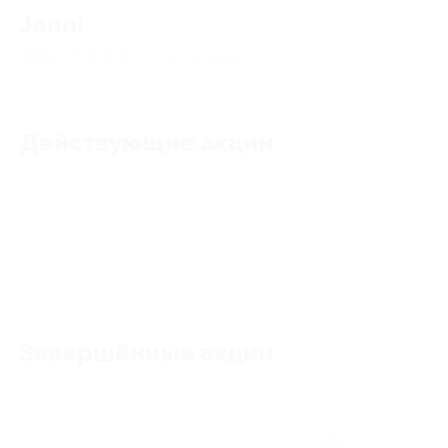
Jenni
4.96
★
★
★
★
★
115
отзывов
Действующие акции
Акции отсутствуют
Завершённые акции