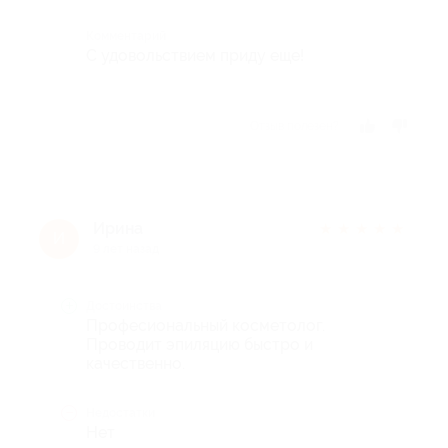
Комментарий
С удовольствием приду еще!
Отзыв полезен?
Ирина
★
★
★
★
★
И
9 лет назад
Достоинства
Професиональный косметолог.
Проводит эпиляцию быстро и
качественно.
Недостатки
Нет