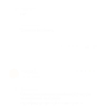
Недостатки
нет.
Комментарий
Советую посетить.
Отзыв полезен?
Алина С.
★
★
★
★
★
А
10 лет назад
Достоинства
Салон расположен недалеко от метро
Маяковская. Работает
квалифицированный косметолог и