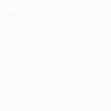
загрузить в
App Store
загрузить в
Google Play
загрузить в
AppGallery
КОМПАНИЯ
ИНФОРМАЦИЯ
ПАРТНЕРАМ
© 2010-2026 BIGLION
Обработка персональных данных