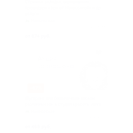
Стрижка, укладка, окрашивание,
процедура «Spa от Moroccanoil» и др.
услуги
Маяковская
Куплено 48
от 874 руб.
–87%
Шугаринг или биоэпиляция воском
различных зон в студии красоты Jenni
Маяковская
Куплено 117
от 468 руб.