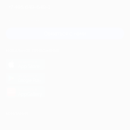
+7 495 649-649-1
Для звонка из Москвы
и регионов России
Связаться с нами
МОБИЛЬНОЕ ПРИЛОЖЕНИЕ
загрузить в
App Store
загрузить в
Google Play
загрузить в
AppGallery
КОМПАНИЯ