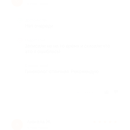
С
4 года назад
Достоинства
Нет очереди
Недостатки
Записали не на то время и сказали что
это я ошиблась)
Комментарий
Гинеколог отличная. Рекомендую
Отзыв полезен?
Анжела Ж.
★
★
★
★
★
А
4 года назад