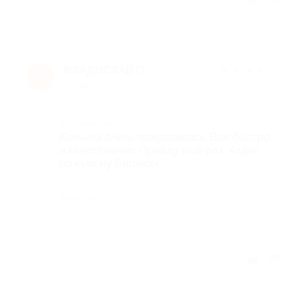
ВЛАДИСЛАВ П.
★
★
★
★
★
В
4 года назад
Достоинства
Клиника очень понравилась. Все быстро
и качественно. Прийду ещё раз. Ходил
по купону Биглион.
Недостатки
-
Отзыв полезен?