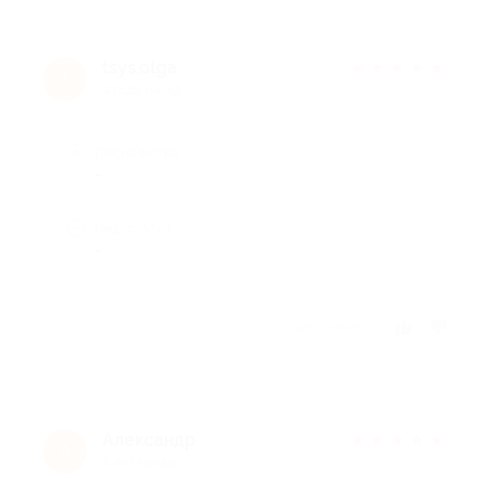
tsys.olga
★
★
★
★
★
t
4 года назад
Достоинства
-
Недостатки
-
Отзыв полезен?
Александр
★
★
★
★
★
А
5 лет назад