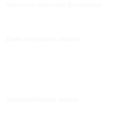
Клиника доктора Филатова
4.94
★
★
★
★
★
152
отзывa
Действующие акции
Акции отсутствуют
Завершённые акции