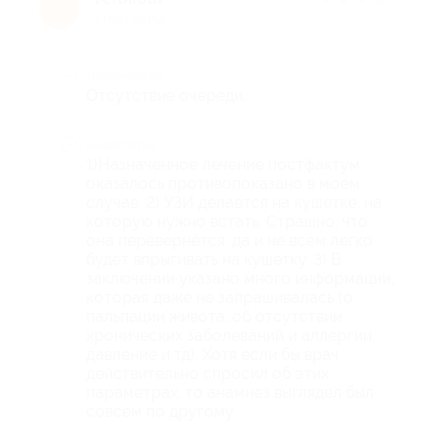
v
4 года назад
Достоинства
Отсутствие очереди,
Недостатки
1)Назначенное лечение постфактум
оказалось противопоказано в моём
случае. 2) УЗИ делается на кушетке, на
которую нужно встать. Страшно, что
она перевернётся, да и не всем легко
будет впрыгивать на кушетку. 3) В
заключении указано много информации,
которая даже не запрашивалась (о
пальпации живота, об отсутствии
хронических заболеваний и аллергии,
давление и тд). Хотя если бы врач
действительно спросил об этих
параметрах, то анамнез выглядел был
совсем по другому.