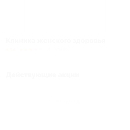
Клиника женского здоровья
4.94
★
★
★
★
★
767
отзывов
Действующие акции
Акции отсутствуют