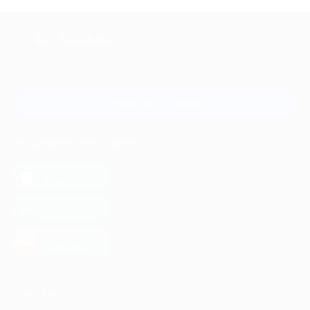
+7 495 649-649-1
Для звонка из Москвы
и регионов России
Связаться с нами
МОБИЛЬНОЕ ПРИЛОЖЕНИЕ
загрузить в
App Store
загрузить в
Google Play
загрузить в
AppGallery
КОМПАНИЯ