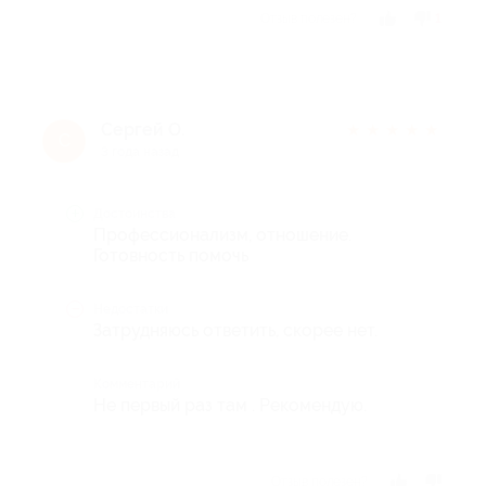
Отзыв полезен?
1
Сергей О.
★
★
★
★
★
С
3 года назад
Достоинства
Профессионализм, отношение.
Готовность помочь
Недостатки
Затрудняюсь ответить, скорее нет.
Комментарий
Не первый раз там . Рекомендую.
Отзыв полезен?