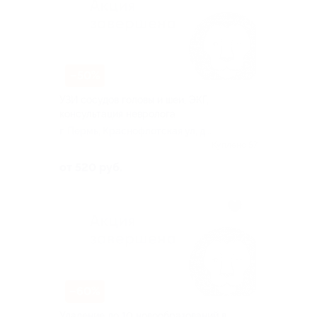
–50%
УЗИ сосудов головы и шеи, ЭКГ,
консультация невролога
г. Пермь, Краснофлотская ул, д.
31
Куплено 57
от 520 руб.
–60%
Удаление до 10 новообразований в