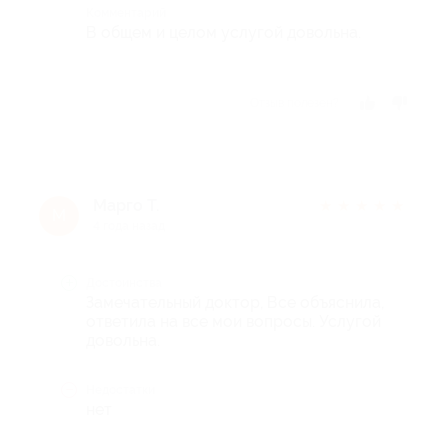
Комментарий
В общем и целом услугой довольна.
Отзыв полезен?
Марго Т.
★
★
★
★
★
М
4 года назад
Достоинства
Замечательный доктор, Все объяснила,
ответила на все мои вопросы. Услугой
довольна.
Недостатки
нет