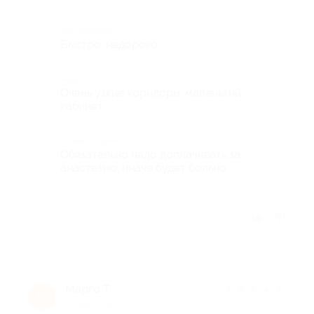
Достоинства
Быстро, недорого
Недостатки
Очень узкие коридоры, маленький
кабинет.
Комментарий
Обязательно надо доплачивать за
анастезию, иначе будет больно
Отзыв полезен?
Марго Т.
★
★
★
★
★
М
4 года назад