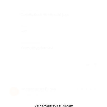
Достоинства
Обращаюсь не первый раз.
Недостатки
нет
Комментарий
Услугой довольна.
Отзыв полезен?
Медведева Елена
★
★
★
★
★
М
4 года назад
Вы находитесь в городе