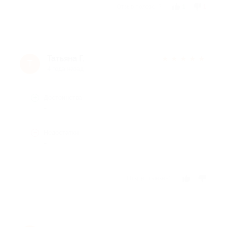
Отзыв полезен?
1
1
Татьяна Г.
★
★
★
★
★
Т
4 года назад
Достоинства
-
Недостатки
-
Отзыв полезен?