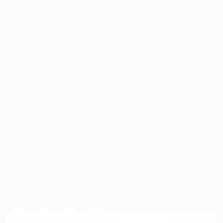
ИНФОРМАЦИЯ
ПАРТНЕРАМ
© 2010-2026 BIGLION
Обработка персональных данных
Пользовательское соглашение
Публичная оферта
Гарантия, поддержка
24 часа и возврат средств
Перейти на полную версию сайта
Используем куки, чтобы сайт работал лучше.