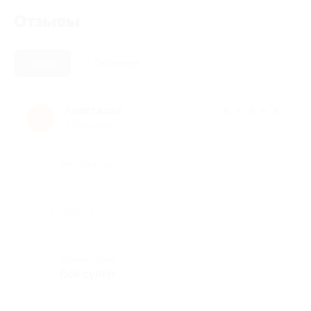
Отзывы
Новые
Полезные
Анастасия
★
★
★
★
★
А
3 года назад
Достоинства
-
Недостатки
-
Комментарий
Всё супер