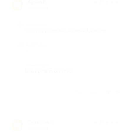
Арина К.
★
★
★
★
★
А
4 года назад
Достоинства
Услугой довольна. Хороший доктор.
Недостатки
-
Комментарий
Все прошло отлично
Отзыв полезен?
Светлана С.
★
★
★
★
★
С
4 года назад