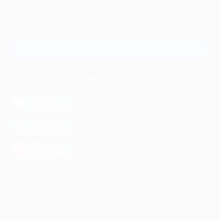
+7 495 649-649-1
Для звонка из Москвы
и регионов России
Связаться с нами
МОБИЛЬНОЕ ПРИЛОЖЕНИЕ
загрузить в
App Store
загрузить в
Google Play
загрузить в
AppGallery
КОМПАНИЯ