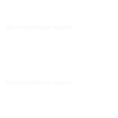
★
★
★
★
★
0
отзывов
Действующие акции
Акции отсутствуют
Завершённые акции
Акции отсутствуют