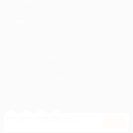
ИНФОРМАЦИЯ
ПАРТНЕРАМ
© 2010-2026 BIGLION
Обработка персональных данных
Пользовательское соглашение
Публичная оферта
Гарантия, поддержка
24 часа и возврат средств
Перейти на полную версию сайта
Используем куки, чтобы сайт работал лучше.
Оставаясь с нами, вы соглашаетесь на использование
файлов
Оk
куки.