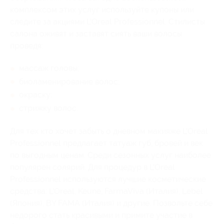
комплексом этих услуг используйте купоны или
следите за акциями L'Oreal Professionnel. Стилисты
салона оживят и заставят сиять ваши волосы
проведя:
массаж головы;
биоламенирование волос;
окраску;
стрижку волос.
Для тех кто хочет забыть о дневном макияже L'Oreal
Professionnel предлагает татуаж губ, бровей и век
по выгодным ценам. Среди сезонных услуг наиболее
популярен солярий. Для процедур в L'Oreal
Professionnel используются лучшие косметические
средства: L'Oreal, Keune, FarmaViva (Италия), Lebel
(Япония), BY FAMA (Италия) и другие. Позвольте себе
недорого стать красивыми и примите участие в