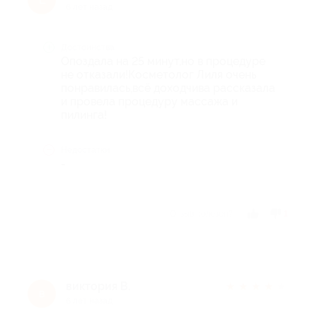
6 лет назад
Достоинства
Опоздала на 25 минут,но в процедуре
не отказали!Косметолог Лиля очень
понравилась,всё доходчива рассказала
и провела процедуру массажа и
пилинга!
Недостатки
-
Отзыв полезен?
1
виктория В.
★
★
★
★
★
в
6 лет назад