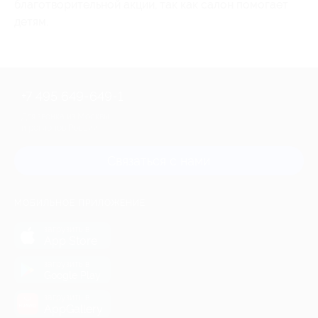
благотворительной акции, так как салон помогает
детям.
+7 495 649-649-1
Для звонка из Москвы
и регионов России
Связаться с нами
МОБИЛЬНОЕ ПРИЛОЖЕНИЕ
загрузить в
App Store
загрузить в
Google Play
загрузить в
AppGallery