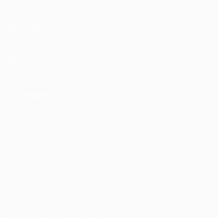
КОМПАНИЯ
ИНФОРМАЦИЯ
ПАРТНЕРАМ
© 2010-2026 BIGLION
Обработка персональных данных
Пользовательское соглашение
Публичная оферта
Гарантия, поддержка
24 часа и возврат средств
Перейти на полную версию сайта