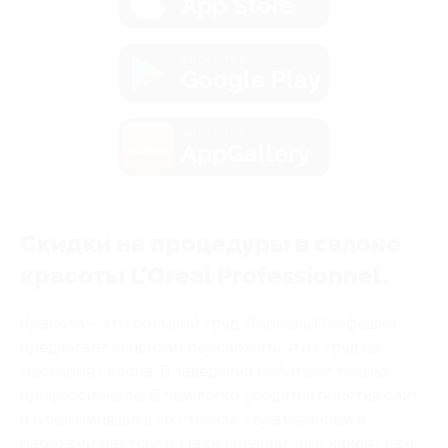
App Store
загрузить в
Google Play
загрузить в
AppGallery
Скидки на процедуры в салоне
красоты L'Oreal Professionnel.
Красота – это большой труд. Лореаль Профешнл
предлагает клиентам переложить этот труд на
мастеров салона. В заведении работают только
профессионалы. В чем легко убедится посетив сайт
и ознакомившись со стажем, образованием и
работами мастеров. На основании чего клиент сам