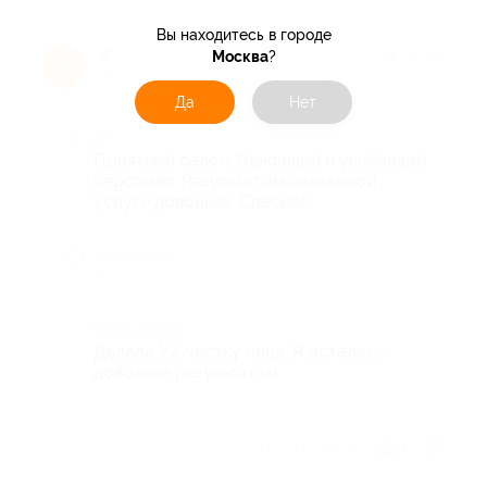
Вы находитесь в городе
Алина К.
★
★
★
★
★
Москва
?
А
7 лет назад
Да
Нет
Достоинства
Приятный салон. Вежливый и улыбчивый
персонал. Результатом оказанной
услуги довольна. Спасибо.
Недостатки
-
Комментарий
Делала УЗ-чистку лица. Я осталась
довольна результатом.
Отзыв полезен?
1