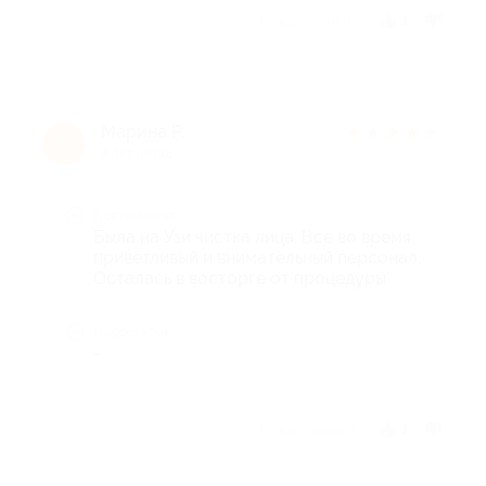
Отзыв полезен?
1
Марина Р.
★
★
★
★
★
М
7 лет назад
Достоинства
Была на Узи чистка лица. Все во время,
приветливый и внимательный персонал.
Осталась в восторге от процедуры
Недостатки
-
Отзыв полезен?
1