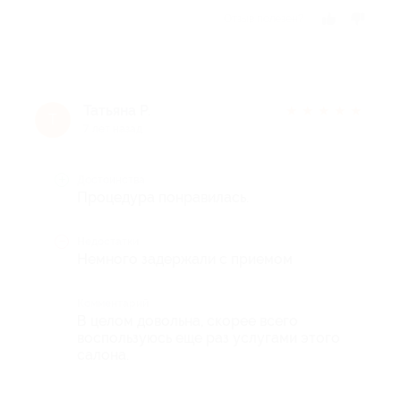
Отзыв полезен?
Татьяна Р.
★
★
★
★
★
Т
7 лет назад
Достоинства
Процедура понравилась.
Недостатки
Немного задержали с приемом
Комментарий
В целом довольна, скорее всего
воспользуюсь еще раз услугами этого
салона.