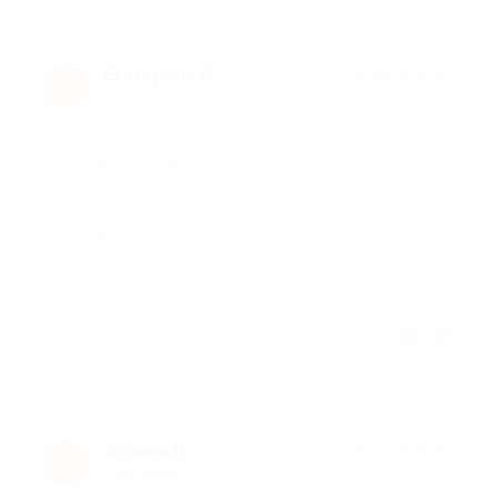
Екатерина Б.
★
★
★
★
★
Е
8 лет назад
Достоинства
-
Недостатки
-
Отзыв полезен?
Татьяна В.
★
★
★
★
★
Т
8 лет назад