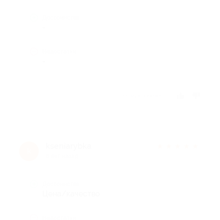
Достоинства
-
Недостатки
-
Отзыв полезен?
kseniarybka
★
★
★
★
★
k
8 лет назад
Достоинства
Цена/качество
Недостатки