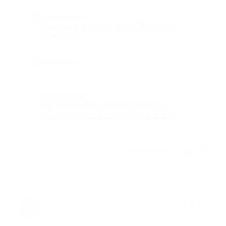
Достоинства
Хороший, уютный салон. Вежливый
персонал
Недостатки
-
Комментарий
Приятные косметологи, готовые
подсказать и проконсультировать.
Отзыв полезен?
★
★
★
★
★
6 лет назад