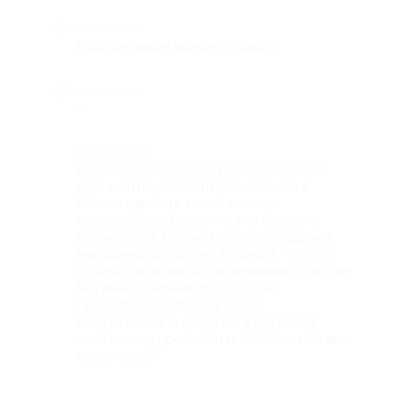
Достоинства
Массаж выше всяких похвал!!!
Недостатки
-
Комментарий
После LPG массажа решила сделать
ещё и антицеллюлитный. Раньше я
боялась делать такой массаж,
наслушалась баек, что это безумно
больно. Вот только после посещения
массажного салона я поняла, что эти
страхи были необоснованными. Массаж
безумно понравился!!! После
процедуры появился тонус,
почувствовала энергию в ногах, аж
захотелось пробежаться!!!! Спасибо вам
огромное!!!