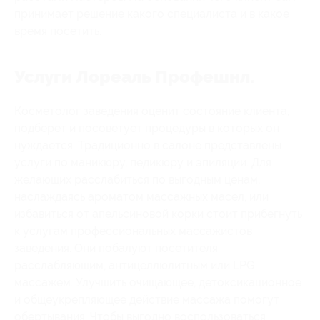
принимает решение какого специалиста и в какое
время посетить.
Услуги Лореаль Профешнл.
Косметолог заведения оценит состояние клиента,
подберет и посоветует процедуры в которых он
нуждается. Традиционно в салоне представлены
услуги по маникюру, педикюру и эпиляции. Для
желающих расслабиться по выгодным ценам,
наслаждаясь ароматом массажных масел, или
избавиться от апельсиновой корки стоит прибегнуть
к услугам профессиональных массажистов
заведения. Они побалуют посетителя
расслабляющим, антицеллюлитным или LPG
массажем. Улучшить очищающее, детоксикационное
и общеукрепляющее действие массажа помогут
обертывания. Чтобы выгодно воспользоваться