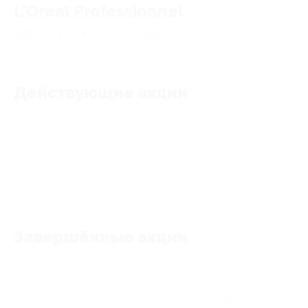
L'Oreal Professionnel
4.91
★
★
★
★
★
227
отзывов
Действующие акции
Акции отсутствуют
Завершённые акции