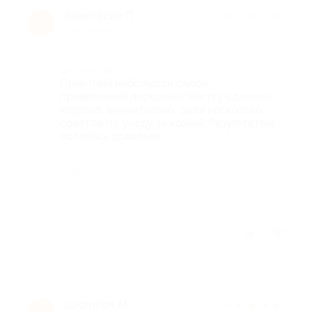
Анастасия П.
★
★
★
★
★
А
6 лет назад
Достоинства
Приятный небольшой салон,
приветливый персонал. Чистку сделали
хорошо, внимательно, дали несколько
советов по уходу за кожей. Результатом
осталась довольна.
Недостатки
-
Отзыв полезен?
1
Ludmilch М.
★
★
★
★
★
L