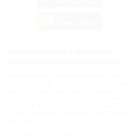
Google Play
загрузить в
AppGallery
Любимая еда со скидкой от
службы доставки «LoveFood»
Люди все меньше уделяют надлежащее внимание
тому, как, где и чем они питаются. Перекусы на ходу,
вредный фаст-фуд, подозрительные пирожки и
чебуреки из ларька – стали нашими постоянными
спутниками. Пора избавляться от такой традиции.
Тем более, когда рядом есть единая служба доставки
еды «LoveFood».
Особенность службы «ЛавФуд» в том, что она