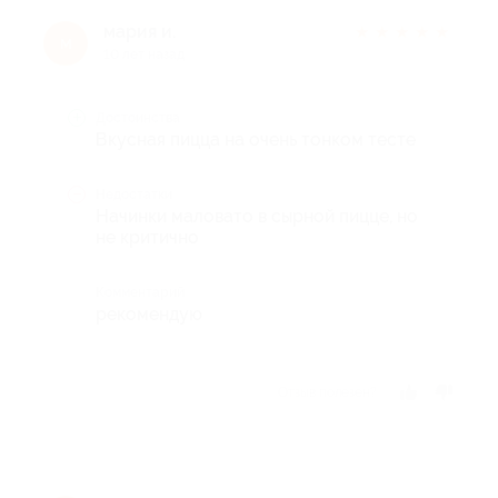
мария и.
★
★
★
★
★
м
10 лет назад
Достоинства
Вкусная пицца на очень тонком тесте
Недостатки
Начинки маловато в сырной пицце, но
не критично
Комментарий
рекомендую
Отзыв полезен?