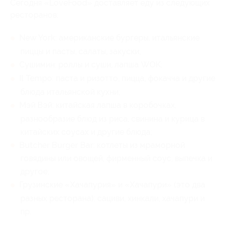
Сегодня «LoveFood» доставляет еду из следующих
ресторанов:
New York: американские бургеры, итальянские
пиццы и пасты, салаты, закуски;
Сушимин: роллы и суши, лапша WOK;
Il Tempo: паста и ризотто, пицца, фокачча и другие
блюда итальянской кухни;
Мэй Вэй: китайская лапша в коробочках,
разнообразие блюд из риса, свинина и курица в
китайских соусах и другие блюда;
Butcher Burger Bar: котлеты из мраморной
говядины или овощей, фирменный соус, выпечка и
другое;
Грузинские «Хачапурия» и «Хачапури» (это два
разных ресторана): сациви, хинкали, хачапури и
пр.