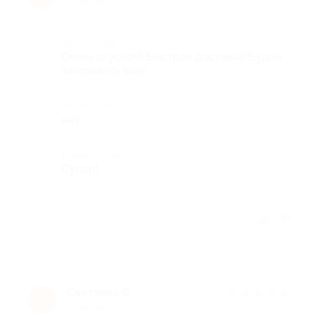
10 лет назад
Достоинства
Очень вкусно!!! Быстрая доставка!Будем
заказывать еще!
Недостатки
нет
Комментарий
Супер!
Отзыв полезен?
Светлана Ф.
★
★
★
★
★
С
10 лет назад