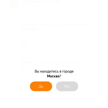
Екатерина Минеева
★
★
★
★
★
Е
10 лет назад
Достоинства
Все было свежее, доставили быстро,
молодцы
Недостатки
нет
Комментарий
заказали СЕТ 1 оказался просто
огромным, все очень вкусно и
Вы находитесь в городе
свежее.Спасибо большое.
Москва
?
Да
Нет
Отзыв полезен?