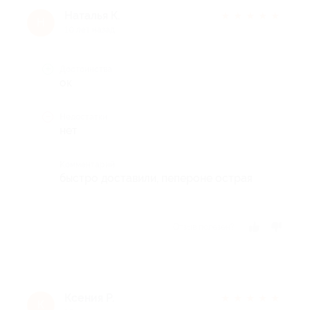
Наталья К.
★
★
★
★
★
Н
10 лет назад
Достоинства
ок
Недостатки
нет
Комментарий
быстро доставили, пепероне острая
Отзыв полезен?
Ксения Р.
★
★
★
★
★
К