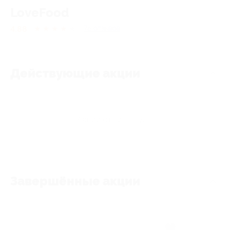
LoveFood
4.88
★
★
★
★
★
76
отзывов
Действующие акции
Акции отсутствуют
Завершённые акции