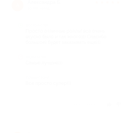
Александра Б.
★
★
★
★
★
А
10 лет назад
Достоинства
Просто отличные роллы! все очень
вкусно было и так много))) Спасибо
большое) будет заказывать еще)))
Недостатки
Самые лучшие)))
Комментарий
Все просто супер)))
Отзыв полезен?