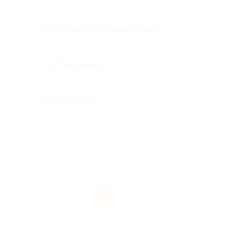
Достоинства
Много, вкусно и разнообразно.
Недостатки
Не обнаружили.
Комментарий
Всем советую.
Отзыв полезен?
1