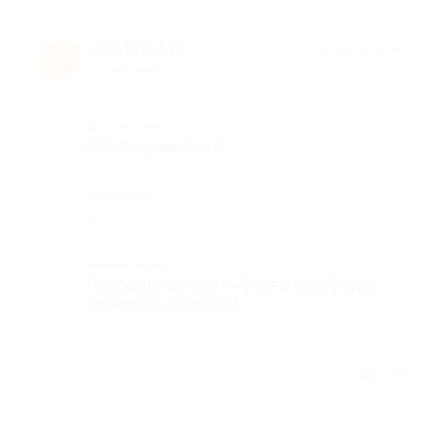
Светлана П.
★
★
★
★
★
С
10 лет назад
Достоинства
ВСе понравилось!
Недостатки
-
Комментарий
Побольше нужно имбиря и васаби для
большого ассорти )
Отзыв полезен?