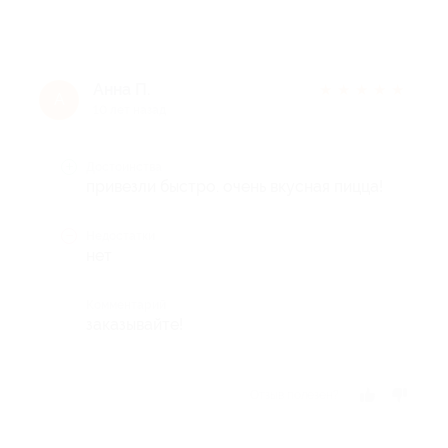
Анна П.
★
★
★
★
★
А
10 лет назад
Достоинства
привезли быстро. очень вкусная пицца!
Недостатки
нет
Комментарий
заказывайте!
Отзыв полезен?