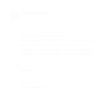
Александра Б.
★
★
★
★
★
А
10 лет назад
Достоинства
Вообще я не первый раз тут
заказываю,мне всегда очень нравится у
них наборы ))) Они очень вкусные)) Я
всегда там заказываю и буду заказывать)
Работайте так же круто как и сейчас )))
Недостатки
НЕТУ!))
Комментарий
Все Отлично ))
Отзыв полезен?