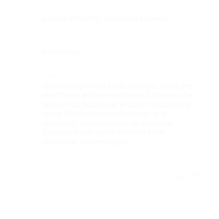
Достоинства
Близко к метро, красивая клиника
Недостатки
Все супер
Комментарий
Удаляла шрам на лице, быстро, даже без
анестезии вполне терпимо. Хотелось бы
вернуться сюда и на вторую процедуру
тоже. Реабилитация быстрая, все
заживает, покраснение не сильное.
Думала, будет хуже. Результатом
довольна, рекомендую!
Отзыв полезен?