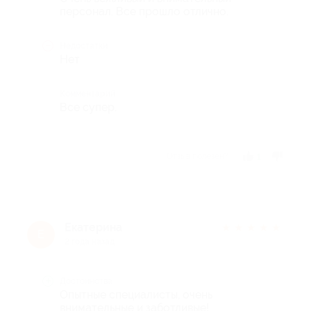
персонал. Все прошло отлично.
Недостатки
Нет
Комментарий
Все супер.
Отзыв полезен?
1
Екатерина
★
★
★
★
★
Е
2 года назад
Достоинства
Опытные специалисты, очень
внимательные и заботливые!