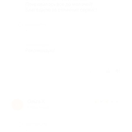
Понравилось все до мелочей!
Благодарю за отличный сервис!
Недостатки
-
Комментарий
Рекомендую!
Отзыв полезен?
Ольга К.
★
★
★
★
★
О
2 года назад
Достоинства
-