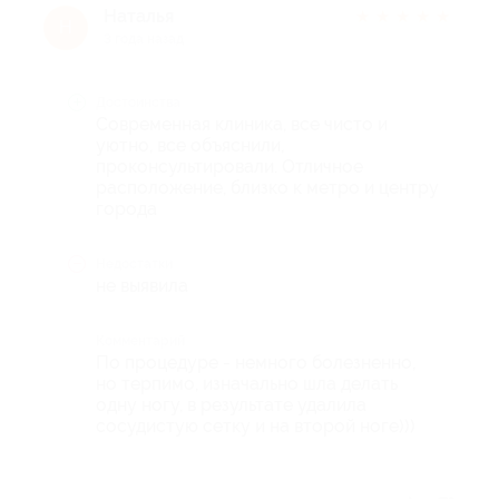
Наталья
★
★
★
★
★
Н
3 года назад
Достоинства
Современная клиника, все чисто и
уютно, все объяснили,
проконсультировали. Отличное
расположение, близко к метро и центру
города
Недостатки
не выявила
Комментарий
По процедуре - немного болезненно,
но терпимо, изначально шла делать
одну ногу, в результате удалила
сосудистую сетку и на второй ноге)))