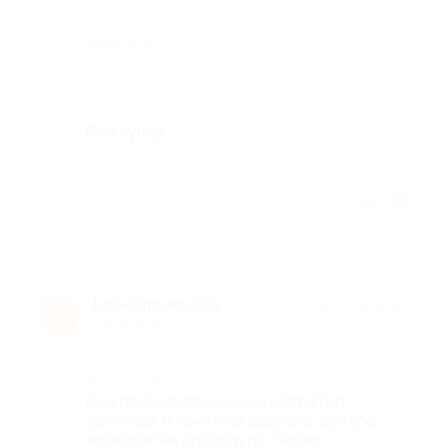
Недостатки
-
Комментарий
Все супер
Отзыв полезен?
lera-zinoveva03
★
★
★
★
★
l
2 года назад
Достоинства
Все понравилось, администратор
вежливая и приятная девушка, быстро
записали на процедуру. Перед