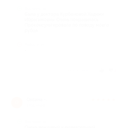
Достоинства
Была у доктора Курбановой Хадижи
Ибрагимовны. Очень понравилась.
Проконсультировала по поводу моего
рубца.
Недостатки
-
Отзыв полезен?
2
Оксана -.
★
★
★
★
★
О
1 год назад
Достоинства
Очень вежливый и внимательный