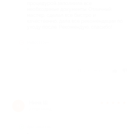
процедурой заполнила все
необходимые документы. Отличный
мастер, сделал все быстро и
качественно, дала все рекомендации по
уходу после. Рекомендую, спасибо!
Недостатки
-
Отзыв полезен?
Нина Ш.
★
★
★
★
★
Н
2 года назад
Достоинства
-