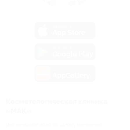
загрузить в
App Store
загрузить в
Google Play
загрузить в
AppGallery
Косметологическая клиника
«МАК»
Дай женщинам волю по одному мановению