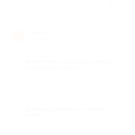
Отзыв полезен?
Софья О.
★
★
★
★
★
С
3 года назад
Достоинства
Быстро прошла процедура, почти все
сосуды сразу исчезли
Недостатки
-
Комментарий
Довольно болезненно, но терпеть
можно