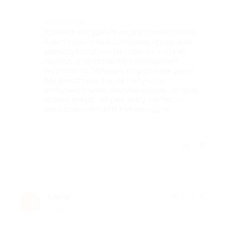
Комментарий
Удаляла сосуды на лице у косметолога
Анастасии, очень довольна, приду еще
удалить сосудики на голенях. Чуткий
подход, ответственное отношение,
терпимо по болевым ощущениям даже
без анестезии, также получила
дополнительные рекомендации. Делала
только вчера, но уже вижу как часть
покраснений ушли. Рекомендую
Отзыв полезен?
Елена
★
★
★
★
★
Е
3 года назад