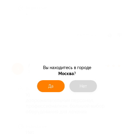
Недостатки
-
Отзыв полезен?
Анна
★
★
★
★
★
Вы находитесь в городе
А
3 года назад
Москва
?
Да
Нет
Достоинства
Удачное месторасположение,
доброжелательный персонал,
профессионализм, большой выбор
оборудования для лечения
Недостатки
Нет