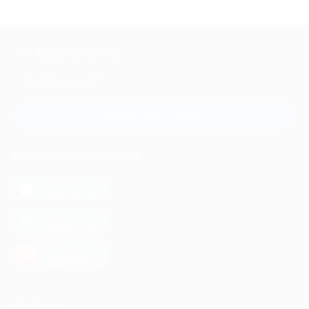
+7 495 649-649-1
Для звонка из Москвы
и регионов России
Связаться с нами
МОБИЛЬНОЕ ПРИЛОЖЕНИЕ
загрузить в
App Store
загрузить в
Google Play
загрузить в
AppGallery
КОМПАНИЯ