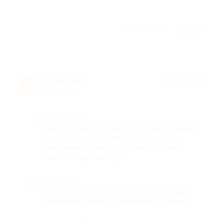
Отзыв полезен?
Кристина .
★
★
★
★
★
К
5 лет назад
Достоинства
Выход с метро прям в ТЦ с кафе . Очень
вкусные роллы , самое мое любимое
заведение , даже тануки не вызывает
ничего подобного )
Недостатки
Нет такого. Надо смотреть меню. Где
звёздочки стоят, то не входит в акцию .