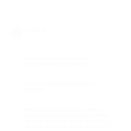
Елена Б.
★
★
★
★
★
Е
5 лет назад
Достоинства
Хорошие порции, хорошее
обслуживание, хорошие цены
Недостатки
Салат с морепродуктами был не
вкусным
Комментарий
Все было хорошо! Салат немного не
удался, но мидии по провански очень
вкусные. Были в тц Облака, в субботу к
14 часам мест уже небыло. Официант