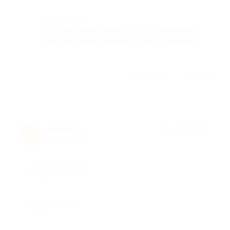
Комментарий
Спасибо персоналу! Быстры, вежливы,
обходительны! Я всем остался доволен
Отзыв полезен?
Юлий П.
★
★
★
★
★
Ю
5 лет назад
Достоинства
-
Недостатки
-