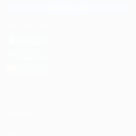
Связаться с нами
МОБИЛЬНОЕ ПРИЛОЖЕНИЕ
загрузить в
App Store
загрузить в
Google Play
загрузить в
AppGallery
КОМПАНИЯ
ИНФОРМАЦИЯ
ПАРТНЕРАМ