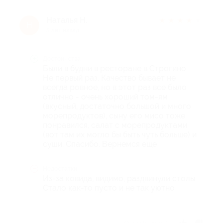
Наталья Н.
★
★
★
★
★
Н
5 лет назад
Достоинства
Были в будни в ресторане в Строгино.
Не первый раз. Качество бывает не
всегда ровное, но в этот раз все было
отлично - очень хороший том-ям
(вкусный, достаточно большой и много
морепродуктов), сыну его мисо тоже
понравился, салат с морепродуктами
(вот там их могло бы быть чуть больше) и
суши. Спасибо. Вернемся еще
Недостатки
Из-за ковида, видимо, раздвинули столы.
Стало как-то пусто и не так уютно
Отзыв полезен?