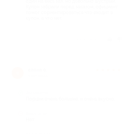
один на весь зал, но довольно шустрый.
Купон забрали перед заказом, официант
помог сориентироваться что входит в
купон, а что нет.
Отзыв полезен?
елена ё.
★
★
★
★
★
е
5 лет назад
Достоинства
Порции очень большие, и очень вкусно.
Недостатки
Нет