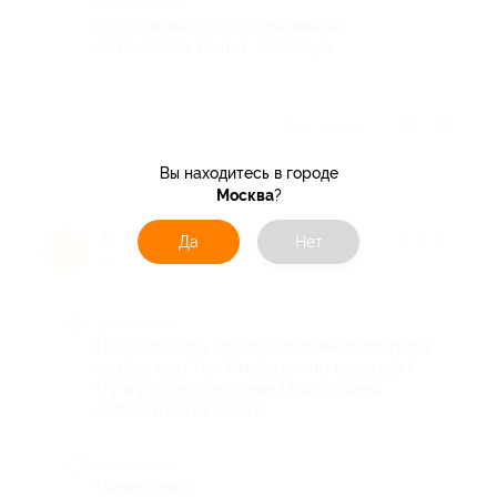
Комментарий
Выбора много, голодными не
останетесь точно . Советую
Отзыв полезен?
Вы находитесь в городе
Москва
?
Ильмир З.
★
★
★
★
★
Да
Нет
И
5 лет назад
Достоинства
Понравились блюда! Особенно восторг
вызвал суп Том Ям, безумно вкусный !
Ну и роллы классные ! Постоянно
бываю в этом месте
Недостатки
Ничего нет!