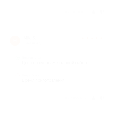
Отзыв полезен?
Miki S.
★
★
★
★
★
M
5 лет назад
Достоинства
Цены по купонам, большой выбор
Недостатки
Время приготовления
Отзыв полезен?