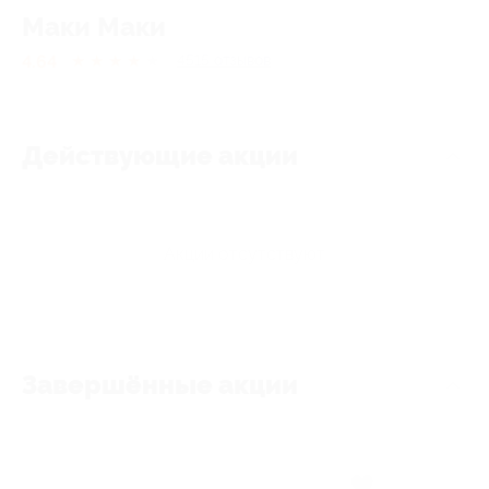
Маки Маки
4.64
★
★
★
★
★
4515
отзывов
Действующие акции
Акции отсутствуют
Завершённые акции