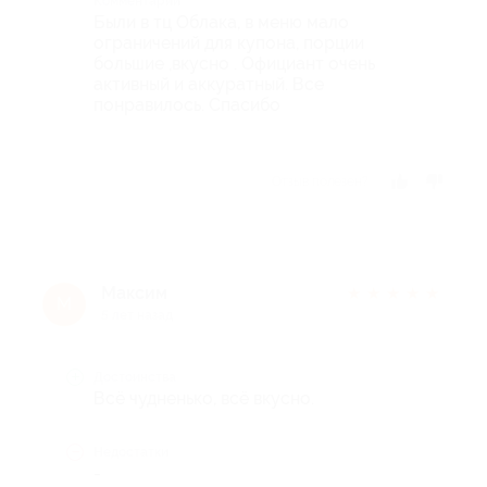
Комментарий
Были в тц Облака, в меню мало
ограничений для купона, порции
большие ,вкусно . Официант очень
активный и аккуратный. Все
понравилось. Спасибо
Отзыв полезен?
Максим
★
★
★
★
★
М
5 лет назад
Достоинства
Всё чудненько, всё вкусно.
Недостатки
-