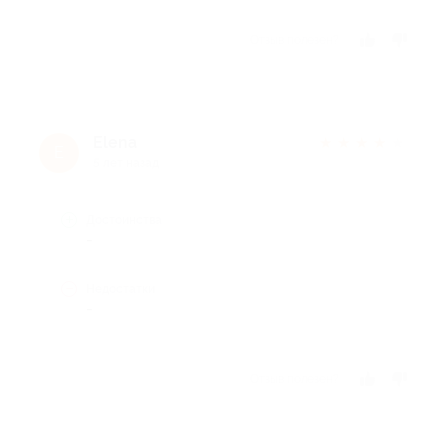
Отзыв полезен?
Elena
★
★
★
★
★
E
5 лет назад
Достоинства
-
Недостатки
-
Отзыв полезен?