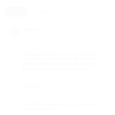
Новые
Полезные
Кристина .
★
★
★
★
★
К
5 лет назад
Достоинства
Очень вкусные роллы . Хожу туда уже
лет 5 (ресторан марьино). Все нравится.
Приятное обслуживание . Достаточно
большой выбор меню по купонам .
Недостатки
Нет такого.
Комментарий
Раньше был детский уголок, во время
ковида убрали .