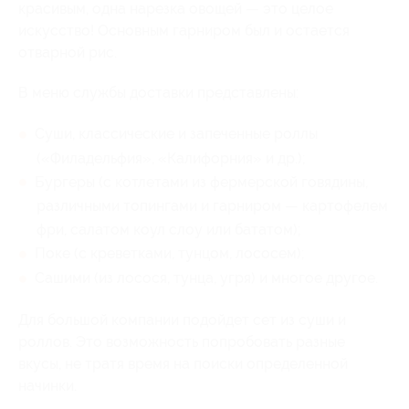
красивым, одна нарезка овощей — это целое
искусство! Основным гарниром был и остается
отварной рис.
В меню службы доставки представлены:
Суши, классические и запеченные роллы
(«Филадельфия», «Калифорния» и др.);
Бургеры (с котлетами из фермерской говядины,
различными топингами и гарниром — картофелем
фри, салатом коул слоу или бататом);
Поке (с креветками, тунцом, лососем);
Сашими (из лосося, тунца, угря) и многое другое.
Для большой компании подойдет сет из суши и
роллов. Это возможность попробовать разные
вкусы, не тратя время на поиски определенной
начинки.