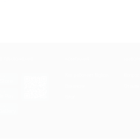
Е ПРИЛОЖЕНИЕ
КОМПАНИЯ
ИНФОР
Как работает Biglion
Вопрос
ть в
Store
Вакансии
Отзывы
ть в
le Play
Блог
ть в
allery
Гарантия, поддержка