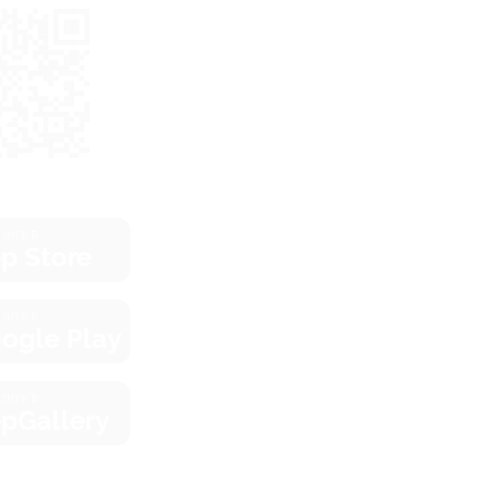
зить в
p Store
зить в
ogle Play
зить в
pGallery