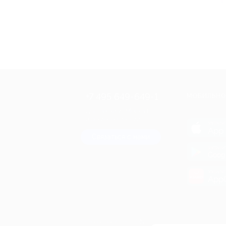
+7 495 649-649-1
МОБИЛЬНО
Для звонка из Москвы
и регионов России
загрузи
App 
Связаться с нами
загрузи
Goog
загрузи
AppG
© 2010-2026 BIGLION