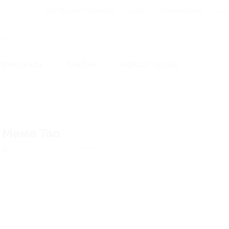
Для Вашего бизнеса
Блог
Франчайзинг
Воп
Промокоды
Кэшбэк
Афиша города
Мама Тао
0
★
★
★
★
★
0
отзывов