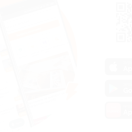
загру
Ap
загру
Go
загру
Ap