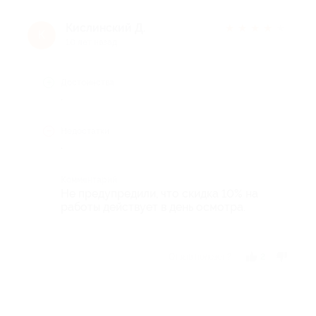
Кислинский Д.
★
★
★
★
★
К
10 лет назад
Достоинства
.
Недостатки
.
Комментарий
Не предупредили, что скидка 10% на
работы действует в день осмотра.
Отзыв полезен?
2