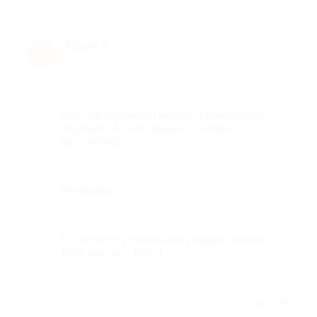
Юрий Б.
★
★
★
★
★
Ю
10 лет назад
Достоинства
Быстро заменили масло и осмотрели
ходовую. За эти деньги - считай
бесплатно!
Недостатки
Не выявил
Комментарий
По осмотру почти всё угадали, кроме
течи масла с ГУР ))
Отзыв полезен?