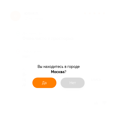
юлия п.
★
★
★
★
★
ю
10 лет назад
Достоинства
Очень чисто и просторно.
Недостатки
Нет
Вы находитесь в городе
Комментарий
Москва
?
Все понравилось, очень чистое и
просторное помещение, дети остались
Да
Нет
довольны.
Отзыв полезен?