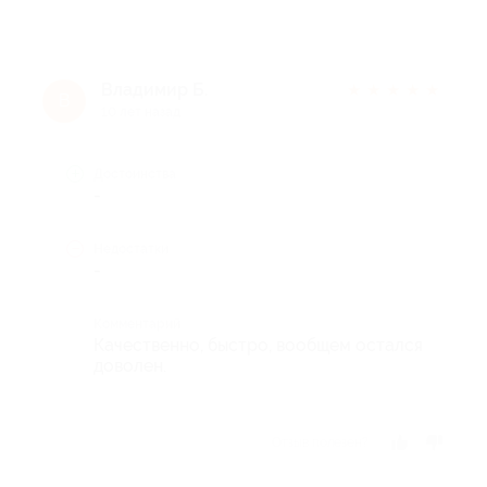
Владимир Б.
★
★
★
★
★
В
10 лет назад
Достоинства
-
Недостатки
-
Комментарий
Качественно, быстро, вообщем остался
доволен.
Отзыв полезен?