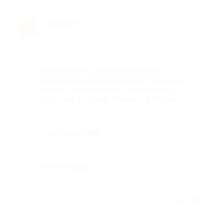
Андрей К.
★
★
★
★
★
А
10 лет назад
Достоинства
Не жалею что купил купон! Все
проверили, все посмотрели, заменили
масло, почистили весь пластик под
капотом. Спасибо Роберту и Виктору!
Недостатки
Не обнаружено
Комментарий
Рекомендую!
Отзыв полезен?