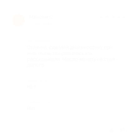
Максим С.
★
★
★
★
★
М
10 лет назад
Достоинства
Отлично, сделали диагнностику при
мне, очень понравилось как
рассказывали. Масло менять не стал -
дорого
Недостатки
НЕт
Комментарий
Нет
Отзыв полезен?
1