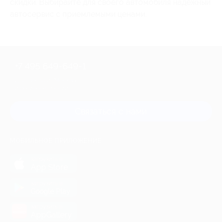
скидки. Выбирайте для своего автомобиля надежный
автосервис с приемлемыми ценами.
+7 495 649-649-1
Для звонка из Москвы
и регионов России
Связаться с нами
МОБИЛЬНОЕ ПРИЛОЖЕНИЕ
загрузить в
App Store
загрузить в
Google Play
загрузить в
AppGallery