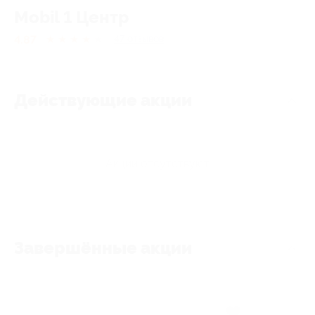
Mobil 1 Центр
4.87
★
★
★
★
★
47
отзывов
Действующие акции
Акции отсутствуют
Завершённые акции