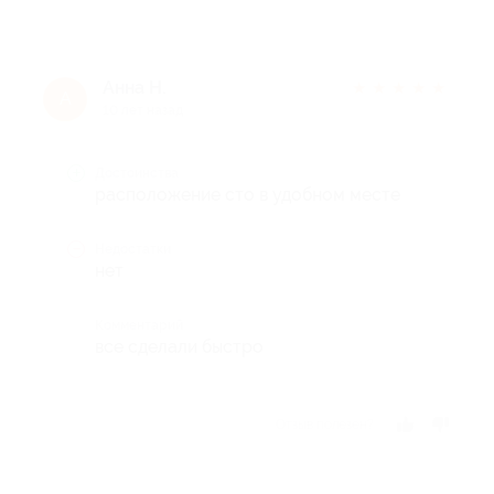
Анна Н.
★
★
★
★
★
А
10 лет назад
Достоинства
расположение сто в удобном месте
Недостатки
нет
Комментарий
все сделали быстро
Отзыв полезен?