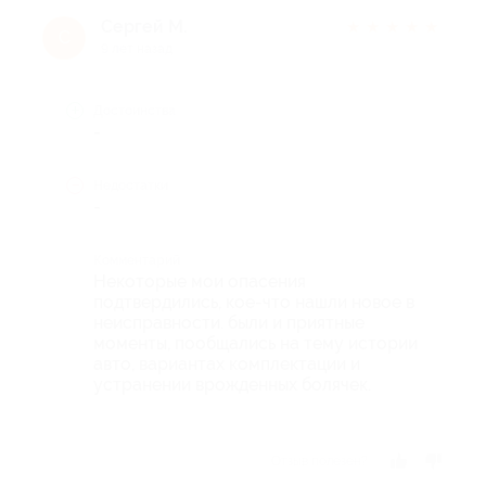
Сергей М.
★
★
★
★
★
С
9 лет назад
Достоинства
-
Недостатки
-
Комментарий
Некоторые мои опасения
подтвердились, кое-что нашли новое в
неисправности. были и приятные
моменты, пообщались на тему истории
авто, вариантах комплектации и
устранении врожденных болячек.
Отзыв полезен?