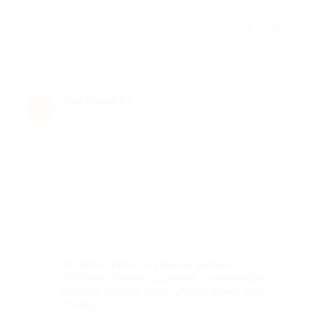
Отзыв полезен?
1
Виктория Ю.
★
★
★
★
★
В
9 лет назад
Достоинства
-
Недостатки
-
Комментарий
Людмила просто умница. Делала
глубокое бикини. Девочки, рекомендую!
Мастер своего дела. Обязательно ещё
прийду.