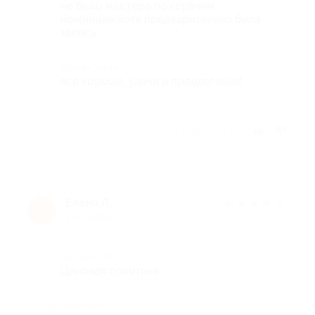
не было мастера по горячим
ножницам,хотя предварительно была
запись
Комментарий
все хорошо. удачи и процветания!
Отзыв полезен?
Елена Л.
★
★
★
★
★
Е
9 лет назад
Достоинства
Ценовая политика
Недостатки