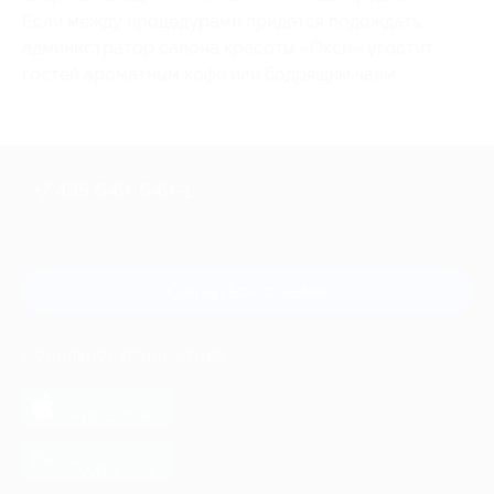
Если между процедурами придется подождать,
администратор салона красоты «Окси» угостит
гостей ароматным кофе или бодрящим чаем.
+7 495 649-649-1
Для звонка из Москвы
и регионов России
Связаться с нами
МОБИЛЬНОЕ ПРИЛОЖЕНИЕ
загрузить в
App Store
загрузить в
Google Play