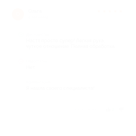
Ольга
★
★
★
★
★
О
8 лет назад
Достоинства
Настя просто супер! Легкая рука,
чуткое отношение. Полная обработка.
Недостатки
Нет.
Комментарий
Я нашла своего специалиста!
Отзыв полезен?
2