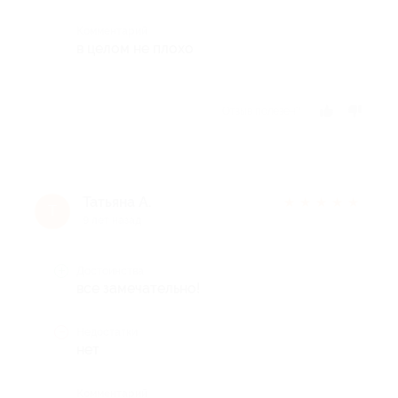
Комментарий
в целом не плохо
Отзыв полезен?
Татьяна А.
★
★
★
★
★
Т
9 лет назад
Достоинства
все замечательно!
Недостатки
нет
Комментарий