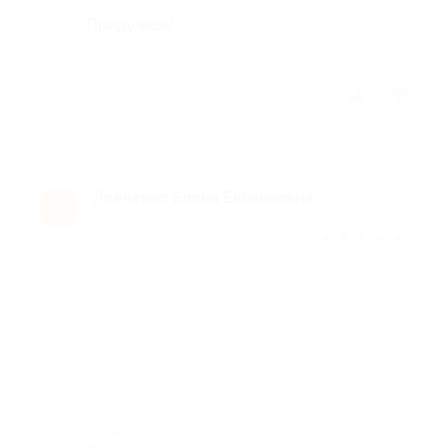
Комментарий
Приду ещё!
Отзыв полезен?
1
Левченко Елена Евгеньевна
Л
9 лет назад
★
★
★
★
★
Достоинства
-
Недостатки
-
Комментарий