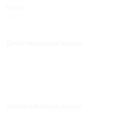
Окси
4.88
★
★
★
★
★
21
отзыв
Действующие акции
Акции отсутствуют
Завершённые акции