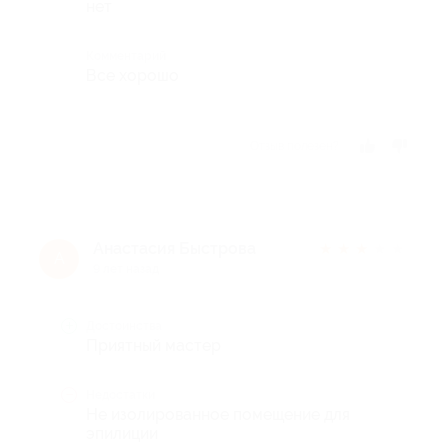
нет
Комментарий
Все хорошо
Отзыв полезен?
Анастасия Быстрова
★
★
★
★
★
А
9 лет назад
Достоинства
Приятный мастер
Недостатки
Не изолированное помещение для
эпилиции