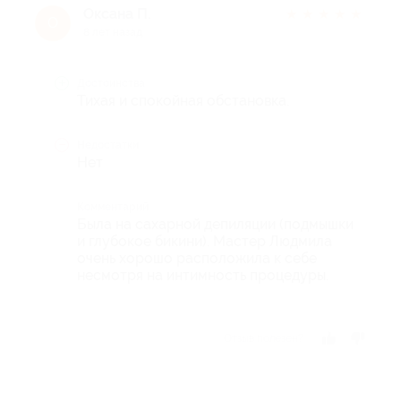
Оксана П.
★
★
★
★
★
О
8 лет назад
Достоинства
Тихая и спокойная обстановка.
Недостатки
Нет
Комментарий
Была на сахарной депиляции (подмышки
и глубокое бикини). Мастер Людмила
очень хорошо расположила к себе
несмотря на интимность процедуры.
Отзыв полезен?