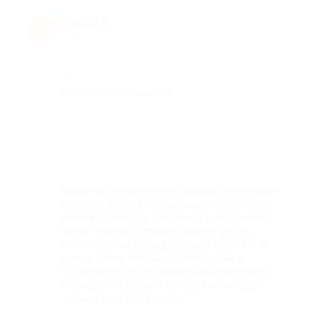
Ольга В.
★
★
★
★
★
О
9 лет назад
Достоинства
все тихо и спокойно
Недостатки
-
Комментарий
была на сахарной и восковой депиляции
(ноги полностью, подмышки, глубокое
бикини). Мастер Людмила все сделала
качественно и гладко.Несмотря на
интимность процедуры, все прошло в
очень доверительной обстановке.
Пожалела, что купила только на одно
посещение. Ходить продолжаю туда,
только уже без скидки.