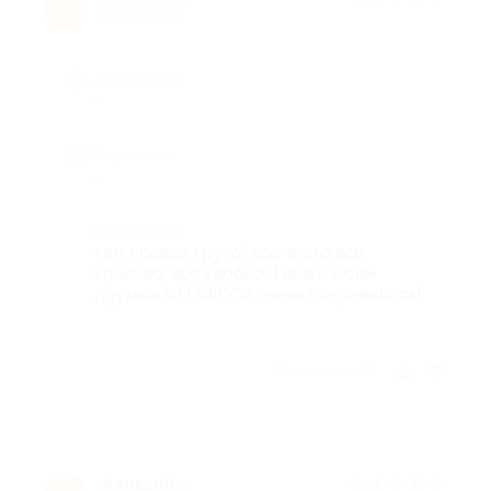
Л
10 лет назад
Достоинства
-
Недостатки
-
Комментарий
там правда круто! все чисто,все
красиво, все удобно!!! мне и моим
друзьям в ПАФОСе очень понравилось!
Отзыв полезен?
Алексей :.
★
★
★
★
★