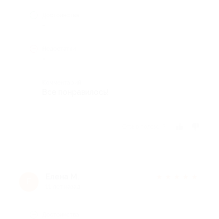
Достоинства
-
Недостатки
-
Комментарий
Все понравилось!
Отзыв полезен?
Елена М.
★
★
★
★
★
Е
11 лет назад
Достоинства