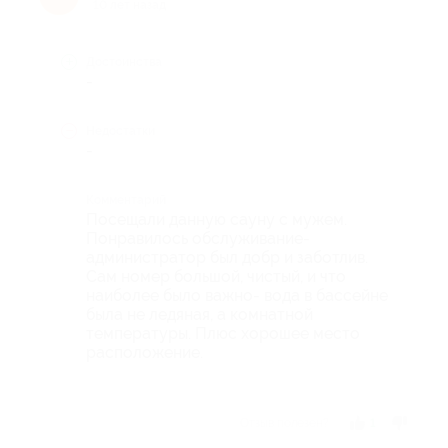
10 лет назад
Достоинства
-
Недостатки
-
Комментарий
Посещали данную сауну с мужем.
Понравилось обслуживание-
администратор был добр и заботлив.
Сам номер большой, чистый, и что
наиболее было важно- вода в бассейне
была не ледяная, а комнатной
температуры. Плюс хорошее место
расположение.
Отзыв полезен?
1