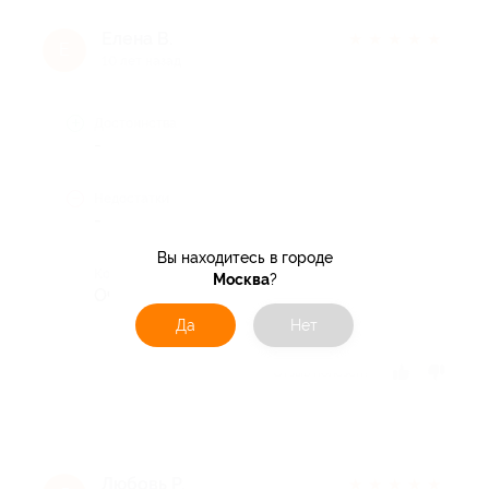
Елена В.
★
★
★
★
★
Е
10 лет назад
Достоинства
-
Недостатки
-
Вы находитесь в городе
Комментарий
Москва
?
Очень здорово. Придем еще.
Да
Нет
Отзыв полезен?
Любовь Р.
★
★
★
★
★