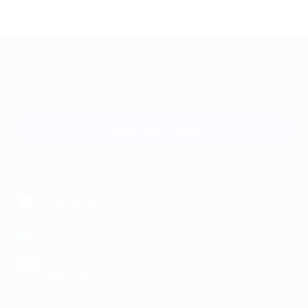
+7 495 649-649-1
Для звонка из Москвы
и регионов России
Связаться с нами
МОБИЛЬНОЕ ПРИЛОЖЕНИЕ
загрузить в
App Store
загрузить в
Google Play
загрузить в
AppGallery