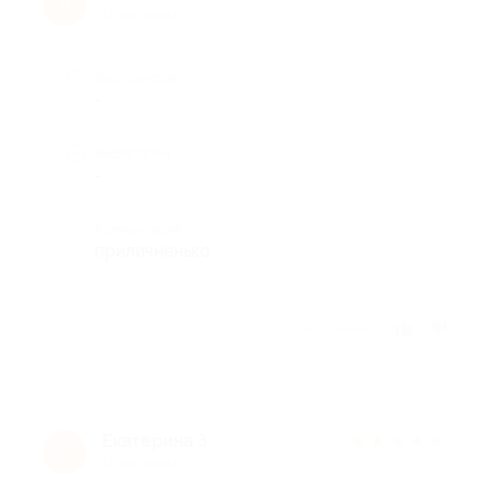
А
11 лет назад
Достоинства
-
Недостатки
-
Комментарий
приличненько
Отзыв полезен?
Екатерина З.
★
★
★
★
★
Е
11 лет назад