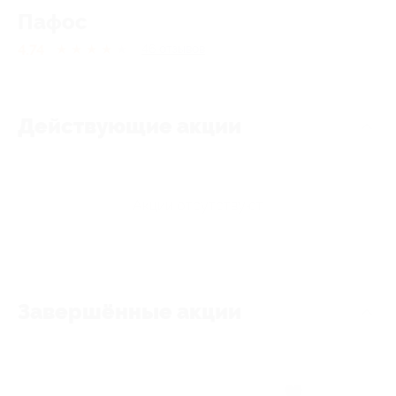
Пафос
4.74
★
★
★
★
★
46
отзывов
Действующие акции
Акции отсутствуют
Завершённые акции