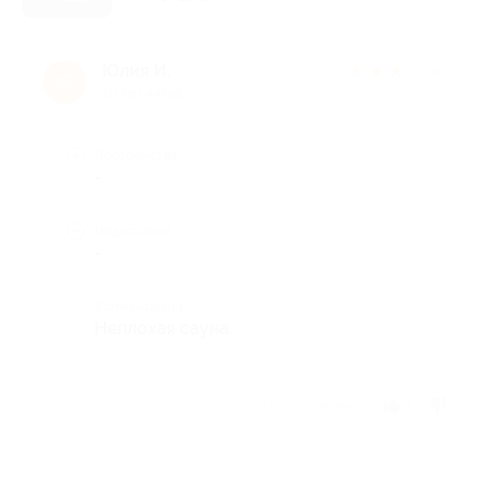
Юлия И.
★
★
★
★
★
Ю
10 лет назад
Достоинства
-
Недостатки
-
Комментарий
Неплохая сауна.
Отзыв полезен?
1