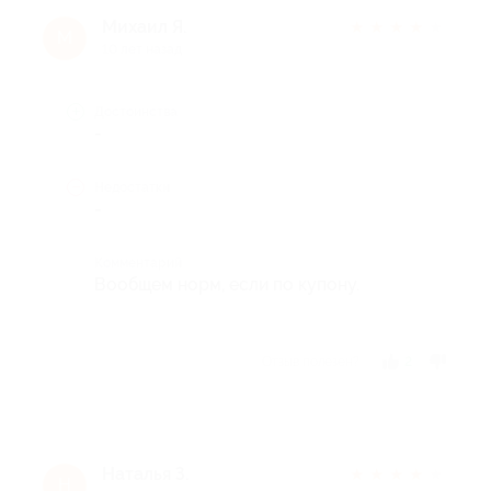
Михаил Я.
★
★
★
★
★
М
10 лет назад
Достоинства
-
Недостатки
-
Комментарий
Вообщем норм, если по купону.
Отзыв полезен?
2
Наталья З.
★
★
★
★
★
Н