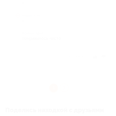
-
Недостатки
-
Комментарий
понравилось. чисто.
Отзыв полезен?
1
Поделись находкой с друзьями