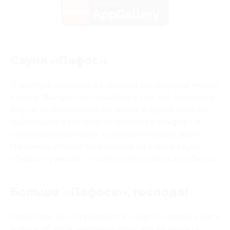
загрузить в
AppGallery
Сауна «Пафос»
Отдохнуть недорого и с пользой для здоровья можно
в сауне. Выгода такого выбора в том, что благодаря
ему легко расслабиться и телом, и душой. Главное,
найти сауну, в которой сочетаются и комфорт, и
привлекательная цена, и соблазнительные акции.
Например, отзывы посетителей об отдыхе сауне
«Пафос» уверяют — сюда стоит сходить хотя бы раз.
Больше «Пафоса», господа!
Перед тем, как отправиться в «Пафос», важно узнать
больше об этом заведении. Итак, что вы найдете