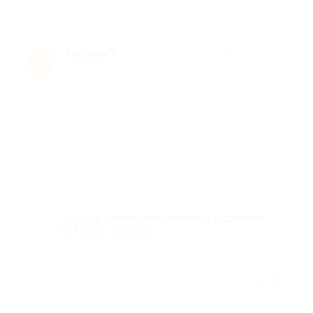
Татьяна Т.
★
★
★
★
★
Т
10 лет назад
Достоинства
-
Недостатки
-
Комментарий
Сауна в целом понравилась, особенно
за такие деньги)))
Отзыв полезен?