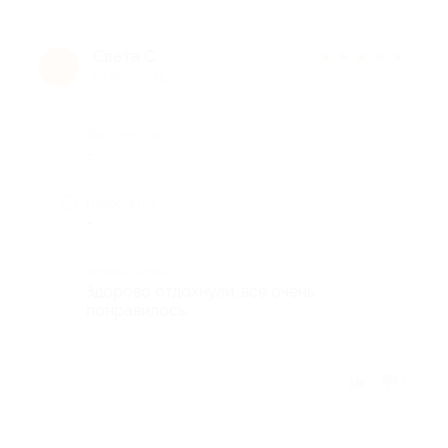
Света С.
★
★
★
★
★
С
10 лет назад
Достоинства
-
Недостатки
-
Комментарий
Здорово отдохнули, всё очень
понравилось...
Отзыв полезен?
1