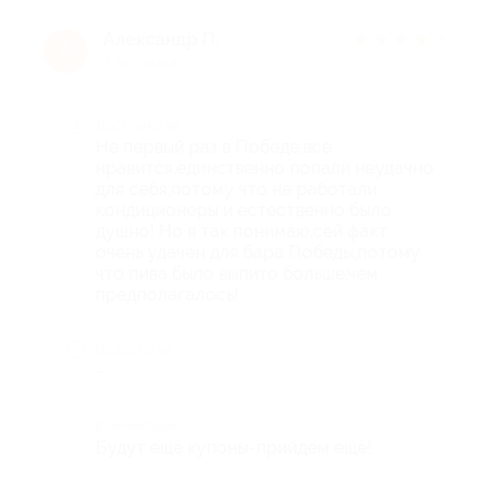
Александр П.
★
★
★
★
★
А
7 лет назад
Достоинства
Не первый раз в Победе,все
нравится,единственно попали неудачно
для себя,потому что не работали
кондиционеры и естественно было
душно! Но я так понимаю,сей факт
очень удачен для бара Победы,потому
что пива было выпито больше,чем
предполагалось!
Недостатки
-
Комментарий
Будут ещё купоны-прийдем ещё!