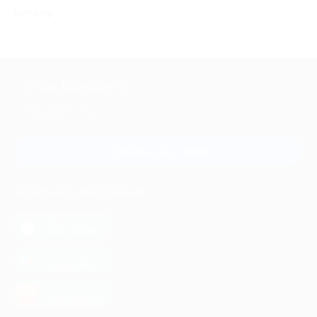
купону.
+7 495 649-649-1
Для звонка из Москвы
и регионов России
Связаться с нами
МОБИЛЬНОЕ ПРИЛОЖЕНИЕ
загрузить в
App Store
загрузить в
Google Play
загрузить в
AppGallery