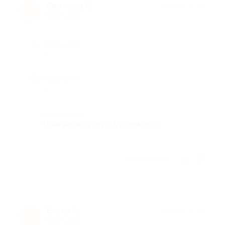
Светлана К.
★
★
★
★
★
С
8 лет назад
Достоинства
-
Недостатки
-
Комментарий
Поиграли супер! Придем ещё!
Отзыв полезен?
Елена А.
★
★
★
★
★
Е
8 лет назад