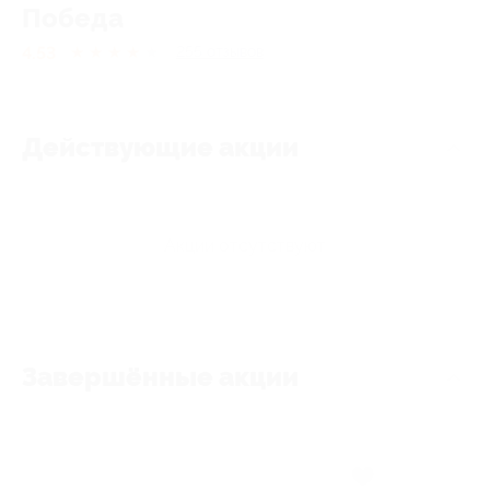
Победа
4.53
★
★
★
★
★
255
отзывов
Действующие акции
Акции отсутствуют
Завершённые акции