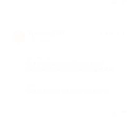
Отзыв полезен?
Кристина0504
★
★
★
★
★
К
8 лет назад
Достоинства
Всё очень здорово!Приветливый
персонал.Всё объяснили,подсказали.
Недостатки
Единственное минус-очень душно!
Отзыв полезен?