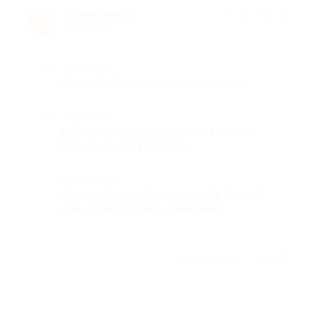
Екатерина К.
★
★
★
★
★
Е
7 лет назад
Достоинства
Спасибо! Отлично провели время!
Недостатки
Долго не могла дозвониться, чтобы
забронировать дорожку.
Комментарий
Играли большой компанией в будний
день. Всё остались довольны!
Отзыв полезен?