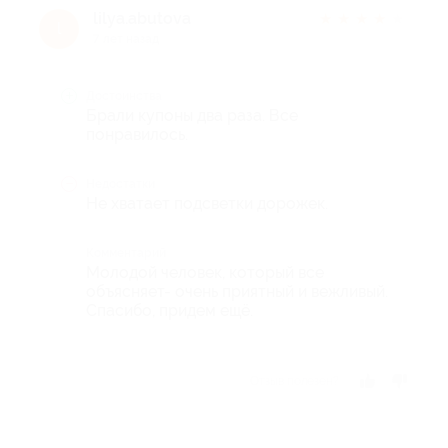
lilya.abutova
★
★
★
★
★
l
7 лет назад
Достоинства
Брали купоны два раза. Все
понравилось.
Недостатки
Не хватает подсветки дорожек.
Комментарий
Молодой человек, который все
объясняет- очень приятный и вежливый.
Спасибо, придем ещё.
Отзыв полезен?