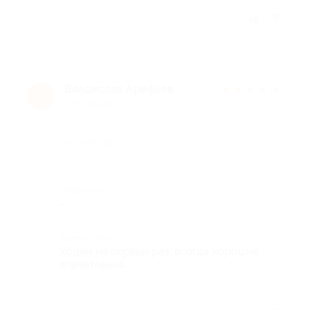
Отзыв полезен?
Владислав Арефьев
★
★
★
★
★
В
8 лет назад
Достоинства
-
Недостатки
-
Комментарий
Ходим не первый раз, всегда хорошие
впечатления.