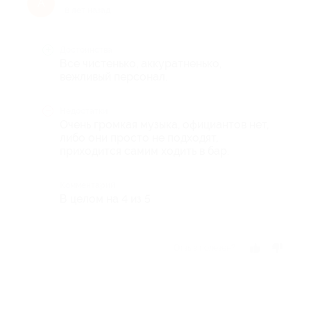
А
8 лет назад
Достоинства
Все чистенько, аккуратненько,
вежливый персонал.
Недостатки
Очень громкая музыка, официантов нет,
либо они просто не подходят,
приходится самим ходить в бар.
Комментарий
В целом на 4 из 5
Отзыв полезен?