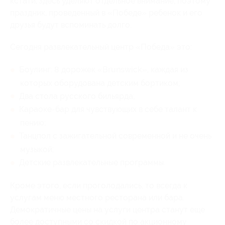
кстати, здесь уделяют отдельное внимание, поэтому
праздник, проведенный в «Победе» ребенок и его
друзья будут вспоминать долго.
Сегодня развлекательный центр «Победа» это:
Боулинг: 8 дорожек «Brunswick», каждая из
которых оборудована детским бортиком;
Два стола русского бильярда;
Караоке-бар для чувствующих в себе талант к
пению;
Танцпол с зажигательной современной и не очень
музыкой;
Детские развлекательные программы.
Кроме этого, если проголодались, то всегда к
услугам меню местного ресторана или бара.
Демократичные цены на услуги центра станут еще
более доступными со скидкой по акционному