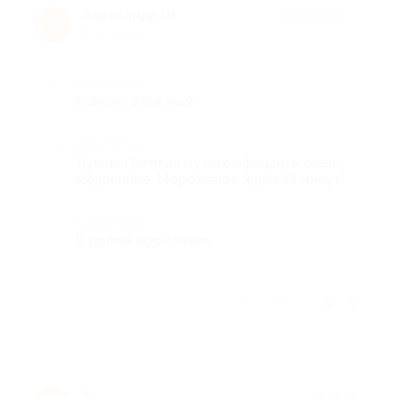
Александр Ш.
★
★
★
★
★
А
8 лет назад
Достоинства
Ремонт отличный
Недостатки
Душно,громкая музыка,офицанты очень
медленные. Мороженое ждал 35 минут!
Комментарий
В целом нормально
Отзыв полезен?
wwwild_cherry
★
★
★
★
★